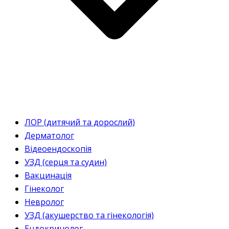
ЛОР (дитячий та дорослий)
Дерматолог
Відеоендоскопія
УЗД (серця та судин)
Вакцинація
Гінеколог
Невролог
УЗД (акушерство та гінекологія)
Ендокринолог