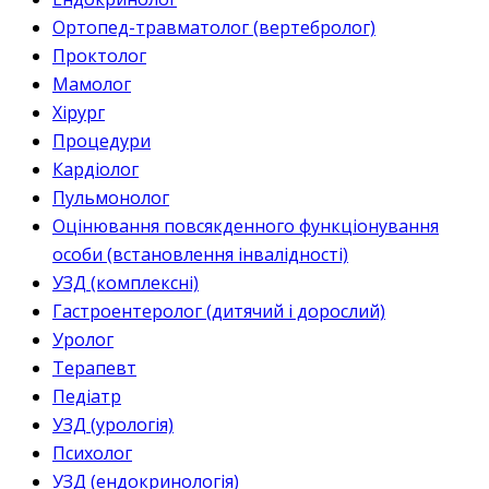
Ортопед-травматолог (вертебролог)
Проктолог
Мамолог
Хірург
Процедури
Кардіолог
Пульмонолог
Оцінювання повсякденного функціонування
особи (встановлення інвалідності)
УЗД (комплексні)
Гастроентеролог (дитячий і дорослий)
Уролог
Терапевт
Педіатр
УЗД (урологія)
Психолог
УЗД (ендокринологія)