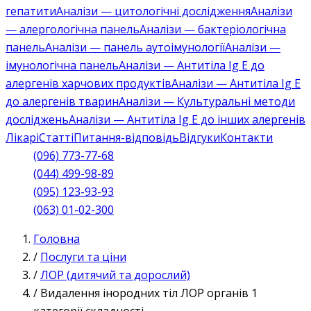
гепатити
Аналізи — цитологічні дослідження
Аналізи
— алергологічна панель
Аналізи — бактеріологічна
панель
Аналізи — панель аутоімунології
Аналізи —
імунологічна панель
Аналізи — Антитіла Ig E до
алергенів харчових продуктів
Аналізи — Антитіла Ig E
до алергенів тварин
Аналізи — Культуральні методи
досліджень
Аналізи — Антитіла Ig E до інших алергенів
Лікарі
Статті
Питання-відповідь
Відгуки
Контакти
(096) 773-77-68
(044) 499-98-89
(095) 123-93-93
(063) 01-02-300
Головна
/
Послуги та ціни
/
ЛОР (дитячий та дорослий)
/
Видалення інородних тіл ЛОР органів 1