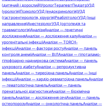
(дитячий і дорослий)
Уролог
Терапевт
Педіатр
УЗД
(урологія)
Психолог
УЗД (ендокринологія)
УЗД
(гастроентерологія, хірургія)
Реабілітолог
УЗД (інші
направлення)
Анестезіолог
УЗД (ортопедія та
травматологія)
Аналізи
Аналізи — генетичні
дослідження
Аналізи — дослідження калу
Аналізи —
урогенітальні інфекції
Аналізи — TORCH-
інфекції
Аналізи — фактори росту
Аналізи — панель
контроля анемії
Аналізи — ВІЛ
Аналізи — гіпоталамо-
гіпофізарно-надниркова система
Аналізи — панель
цукрового діабету
Аналізи — репродуктивна
панель
Аналізи — тиреоїдна панель
Аналізи — Інші
інфекції
Аналізи — кардіо-ревматоїдна панель
Аналізи
— гематологічна панель
Аналізи — панель
пренатальної діагностики
Аналізи — біохімічна
панель
Аналізи — дослідження сечі
Аналізи — панель
остеопорозу
Аналізи — онкологічна панель
Аналізи —