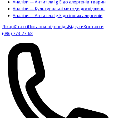
Аналізи — Антитіла Ig E до алергенів тварин
Аналізи — Культуральні методи досліджень
Аналізи — Антитіла Ig E до інших алергенів
Лікарі
Статті
Питання-відповідь
Відгуки
Контакти
(096) 773-77-68