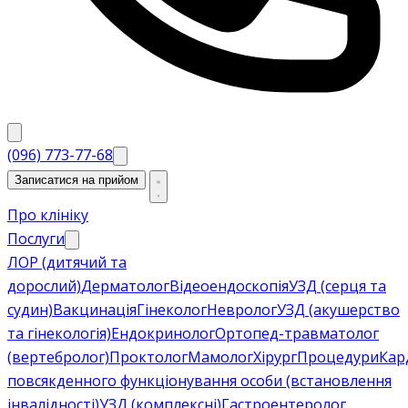
(096) 773-77-68
Записатися на прийом
Про клініку
Послуги
ЛОР (дитячий та
дорослий)
Дерматолог
Відеоендоскопія
УЗД (серця та
судин)
Вакцинація
Гінеколог
Невролог
УЗД (акушерство
та гінекологія)
Ендокринолог
Ортопед-травматолог
(вертебролог)
Проктолог
Мамолог
Хірург
Процедури
Кар
повсякденного функціонування особи (встановлення
інвалідності)
УЗД (комплексні)
Гастроентеролог