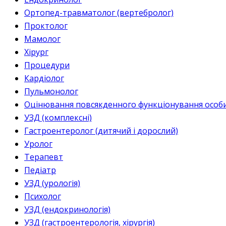
Ортопед-травматолог (вертебролог)
Проктолог
Мамолог
Хірург
Процедури
Кардіолог
Пульмонолог
Оцінювання повсякденного функціонування особи 
УЗД (комплексні)
Гастроентеролог (дитячий і дорослий)
Уролог
Терапевт
Педіатр
УЗД (урологія)
Психолог
УЗД (ендокринологія)
УЗД (гастроентерологія, хірургія)