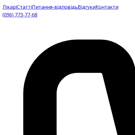
Лікарі
Статті
Питання-відповідь
Відгуки
Контакти
(096) 773-77-68