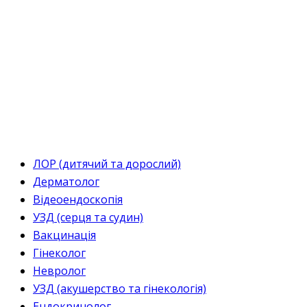
ЛОР (дитячий та дорослий)
Дерматолог
Відеоендоскопія
УЗД (серця та судин)
Вакцинація
Гінеколог
Невролог
УЗД (акушерство та гінекологія)
Ендокринолог