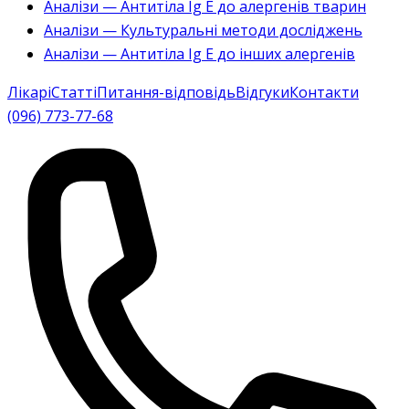
Аналізи — Антитіла Ig E до алергенів тварин
Аналізи — Культуральні методи досліджень
Аналізи — Антитіла Ig E до інших алергенів
Лікарі
Статті
Питання-відповідь
Відгуки
Контакти
(096) 773-77-68