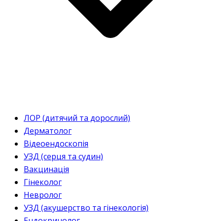
ЛОР (дитячий та дорослий)
Дерматолог
Відеоендоскопія
УЗД (серця та судин)
Вакцинація
Гінеколог
Невролог
УЗД (акушерство та гінекологія)
Ендокринолог