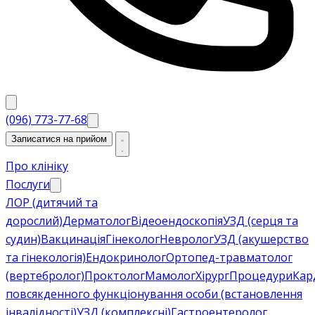
(096) 773-77-68
Записатися на прийом
Про клініку
Послуги
ЛОР (дитячий та
дорослий)
Дерматолог
Відеоендоскопія
УЗД (серця та
судин)
Вакцинація
Гінеколог
Невролог
УЗД (акушерство
та гінекологія)
Ендокринолог
Ортопед-травматолог
(вертебролог)
Проктолог
Мамолог
Хірург
Процедури
Кар
повсякденного функціонування особи (встановлення
інвалідності)
УЗД (комплексні)
Гастроентеролог