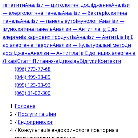
гепатити
Аналізи — цитологічні дослідження
Аналізи
— алергологічна панель
Аналізи — бактеріологічна
панель
Аналізи — панель аутоімунології
Аналізи —
імунологічна панель
Аналізи — Антитіла Ig E до
алергенів харчових продуктів
Аналізи — Антитіла Ig E
до алергенів тварин
Аналізи — Культуральні методи
досліджень
Аналізи — Антитіла Ig E до інших алергенів
Лікарі
Статті
Питання-відповідь
Відгуки
Контакти
(096) 773-77-68
(044) 499-98-89
(095) 123-93-93
(063) 01-02-300
Головна
/
Послуги та ціни
/
Ендокринолог
/
Консультація ендокринолога повторна з