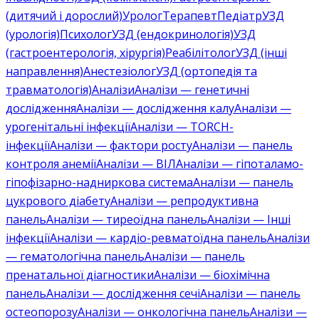
(дитячий і дорослий)
Уролог
Терапевт
Педіатр
УЗД
(урологія)
Психолог
УЗД (ендокринологія)
УЗД
(гастроентерологія, хірургія)
Реабілітолог
УЗД (інші
направлення)
Анестезіолог
УЗД (ортопедія та
травматологія)
Аналізи
Аналізи — генетичні
дослідження
Аналізи — дослідження калу
Аналізи —
урогенітальні інфекції
Аналізи — TORCH-
інфекції
Аналізи — фактори росту
Аналізи — панель
контроля анемії
Аналізи — ВІЛ
Аналізи — гіпоталамо-
гіпофізарно-надниркова система
Аналізи — панель
цукрового діабету
Аналізи — репродуктивна
панель
Аналізи — тиреоїдна панель
Аналізи — Інші
інфекції
Аналізи — кардіо-ревматоїдна панель
Аналізи
— гематологічна панель
Аналізи — панель
пренатальної діагностики
Аналізи — біохімічна
панель
Аналізи — дослідження сечі
Аналізи — панель
остеопорозу
Аналізи — онкологічна панель
Аналізи —