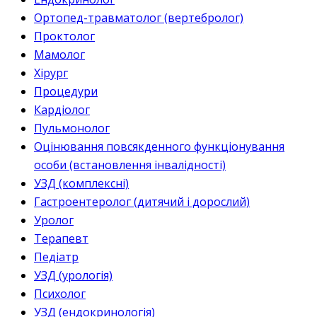
Ортопед-травматолог (вертебролог)
Проктолог
Мамолог
Хірург
Процедури
Кардіолог
Пульмонолог
Оцінювання повсякденного функціонування
особи (встановлення інвалідності)
УЗД (комплексні)
Гастроентеролог (дитячий і дорослий)
Уролог
Терапевт
Педіатр
УЗД (урологія)
Психолог
УЗД (ендокринологія)