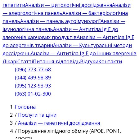
гепатити
Аналізи — цитологічні дослідження
Аналізи
— алергологічна панель
Аналізи — бактеріологічна
панель
Аналізи — панель аутоімунології
Аналізи —
імунологічна панель
Аналізи — Антитіла Ig E до
алергенів харчових продуктів
Аналізи — Антитіла Ig E
до алергенів тварин
Аналізи — Культуральні методи
досліджень
Аналізи — Антитіла Ig E до інших алергенів
Лікарі
Статті
Питання-відповідь
Відгуки
Контакти
(096) 773-77-68
(044) 499-98-89
(095) 123-93-93
(063) 01-02-300
Головна
/
Послуги та ціни
/
Аналізи — генетичні дослідження
/
Порушення ліпідного обміну (APOE, PON1,