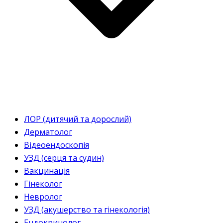
ЛОР (дитячий та дорослий)
Дерматолог
Відеоендоскопія
УЗД (серця та судин)
Вакцинація
Гінеколог
Невролог
УЗД (акушерство та гінекологія)
Ендокринолог