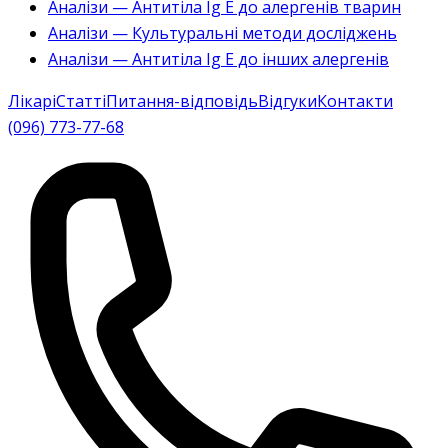
Аналізи — Антитіла Ig E до алергенів тварин
Аналізи — Культуральні методи досліджень
Аналізи — Антитіла Ig E до інших алергенів
Лікарі
Статті
Питання-відповідь
Відгуки
Контакти
(096) 773-77-68