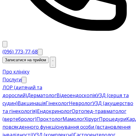
(096) 773-77-68
Записатися на прийом
Про клініку
Послуги
ЛОР (дитячий та
дорослий)
Дерматолог
Відеоендоскопія
УЗД (серця та
судин)
Вакцинація
Гінеколог
Невролог
УЗД (акушерство
та гінекологія)
Ендокринолог
Ортопед-травматолог
(вертебролог)
Проктолог
Мамолог
Хірург
Процедури
Кар
повсякденного функціонування особи (встановлення
інвалідності)
УЗД (комплексні)
Гастроентеролог