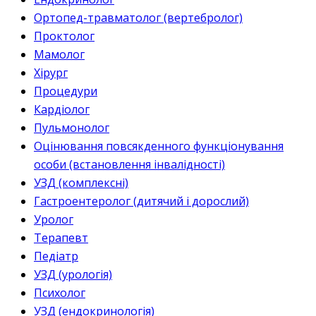
Ортопед-травматолог (вертебролог)
Проктолог
Мамолог
Хірург
Процедури
Кардіолог
Пульмонолог
Оцінювання повсякденного функціонування
особи (встановлення інвалідності)
УЗД (комплексні)
Гастроентеролог (дитячий і дорослий)
Уролог
Терапевт
Педіатр
УЗД (урологія)
Психолог
УЗД (ендокринологія)