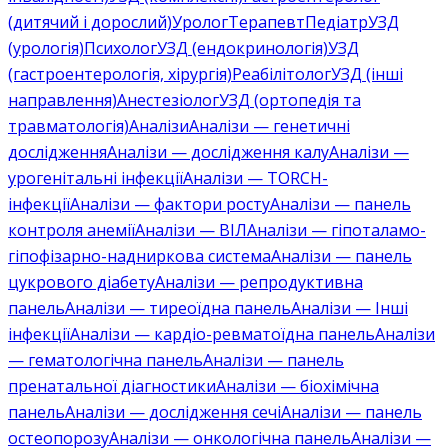
(дитячий і дорослий)
Уролог
Терапевт
Педіатр
УЗД
(урологія)
Психолог
УЗД (ендокринологія)
УЗД
(гастроентерологія, хірургія)
Реабілітолог
УЗД (інші
направлення)
Анестезіолог
УЗД (ортопедія та
травматологія)
Аналізи
Аналізи — генетичні
дослідження
Аналізи — дослідження калу
Аналізи —
урогенітальні інфекції
Аналізи — TORCH-
інфекції
Аналізи — фактори росту
Аналізи — панель
контроля анемії
Аналізи — ВІЛ
Аналізи — гіпоталамо-
гіпофізарно-надниркова система
Аналізи — панель
цукрового діабету
Аналізи — репродуктивна
панель
Аналізи — тиреоїдна панель
Аналізи — Інші
інфекції
Аналізи — кардіо-ревматоїдна панель
Аналізи
— гематологічна панель
Аналізи — панель
пренатальної діагностики
Аналізи — біохімічна
панель
Аналізи — дослідження сечі
Аналізи — панель
остеопорозу
Аналізи — онкологічна панель
Аналізи —