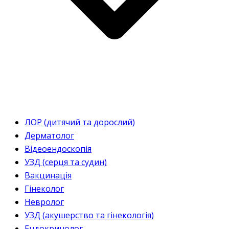
ЛОР (дитячий та дорослий)
Дерматолог
Відеоендоскопія
УЗД (серця та судин)
Вакцинація
Гінеколог
Невролог
УЗД (акушерство та гінекологія)
Ендокринолог