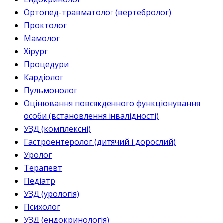
Ортопед-травматолог (вертебролог)
Проктолог
Мамолог
Хірург
Процедури
Кардіолог
Пульмонолог
Оцінювання повсякденного функціонування
особи (встановлення інвалідності)
УЗД (комплексні)
Гастроентеролог (дитячий і дорослий)
Уролог
Терапевт
Педіатр
УЗД (урологія)
Психолог
УЗД (ендокринологія)