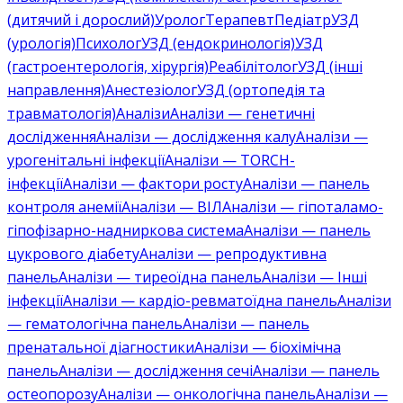
(дитячий і дорослий)
Уролог
Терапевт
Педіатр
УЗД
(урологія)
Психолог
УЗД (ендокринологія)
УЗД
(гастроентерологія, хірургія)
Реабілітолог
УЗД (інші
направлення)
Анестезіолог
УЗД (ортопедія та
травматологія)
Аналізи
Аналізи — генетичні
дослідження
Аналізи — дослідження калу
Аналізи —
урогенітальні інфекції
Аналізи — TORCH-
інфекції
Аналізи — фактори росту
Аналізи — панель
контроля анемії
Аналізи — ВІЛ
Аналізи — гіпоталамо-
гіпофізарно-надниркова система
Аналізи — панель
цукрового діабету
Аналізи — репродуктивна
панель
Аналізи — тиреоїдна панель
Аналізи — Інші
інфекції
Аналізи — кардіо-ревматоїдна панель
Аналізи
— гематологічна панель
Аналізи — панель
пренатальної діагностики
Аналізи — біохімічна
панель
Аналізи — дослідження сечі
Аналізи — панель
остеопорозу
Аналізи — онкологічна панель
Аналізи —