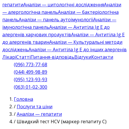
гепатити
Аналізи — цитологічні дослідження
Аналізи
— алергологічна панель
Аналізи — бактеріологічна
панель
Аналізи — панель аутоімунології
Аналізи —
імунологічна панель
Аналізи — Антитіла Ig E до
алергенів харчових продуктів
Аналізи — Антитіла Ig E
до алергенів тварин
Аналізи — Культуральні методи
досліджень
Аналізи — Антитіла Ig E до інших алергенів
Лікарі
Статті
Питання-відповідь
Відгуки
Контакти
(096) 773-77-68
(044) 499-98-89
(095) 123-93-93
(063) 01-02-300
Головна
/
Послуги та ціни
/
Аналізи — гепатити
/
Швидкий тест HCV (маркер гепатиту C)