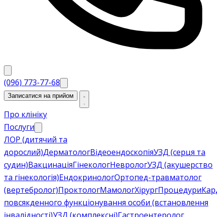
(096) 773-77-68
Записатися на прийом
Про клініку
Послуги
ЛОР (дитячий та
дорослий)
Дерматолог
Відеоендоскопія
УЗД (серця та
судин)
Вакцинація
Гінеколог
Невролог
УЗД (акушерство
та гінекологія)
Ендокринолог
Ортопед-травматолог
(вертебролог)
Проктолог
Мамолог
Хірург
Процедури
Кар
повсякденного функціонування особи (встановлення
інвалідності)
УЗД (комплексні)
Гастроентеролог