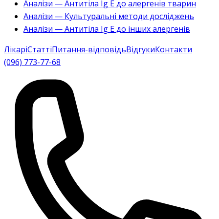
Аналізи — Антитіла Ig E до алергенів тварин
Аналізи — Культуральні методи досліджень
Аналізи — Антитіла Ig E до інших алергенів
Лікарі
Статті
Питання-відповідь
Відгуки
Контакти
(096) 773-77-68