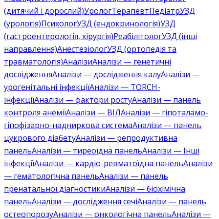
(дитячий і дорослий)
Уролог
Терапевт
Педіатр
УЗД
(урологія)
Психолог
УЗД (ендокринологія)
УЗД
(гастроентерологія, хірургія)
Реабілітолог
УЗД (інші
направлення)
Анестезіолог
УЗД (ортопедія та
травматологія)
Аналізи
Аналізи — генетичні
дослідження
Аналізи — дослідження калу
Аналізи —
урогенітальні інфекції
Аналізи — TORCH-
інфекції
Аналізи — фактори росту
Аналізи — панель
контроля анемії
Аналізи — ВІЛ
Аналізи — гіпоталамо-
гіпофізарно-надниркова система
Аналізи — панель
цукрового діабету
Аналізи — репродуктивна
панель
Аналізи — тиреоїдна панель
Аналізи — Інші
інфекції
Аналізи — кардіо-ревматоїдна панель
Аналізи
— гематологічна панель
Аналізи — панель
пренатальної діагностики
Аналізи — біохімічна
панель
Аналізи — дослідження сечі
Аналізи — панель
остеопорозу
Аналізи — онкологічна панель
Аналізи —