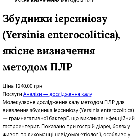
якісне визначення методом ПЛР
Збудники ієрсиніозу
(Yersinia enterocolitica),
якісне визначення
методом ПЛР
Ціна
1240.00 грн
Послуги
Аналізи — дослідження калу
Молекулярне дослідження калу методом ПЛР для
виявлення збудника ієрсиніозу (Yersinia enterocolitica)
— грамнегативної бактерії, що викликає інфекційний
гастроентерит. Показано при гострій діареї, болях у
животі та лихоманці невідомої етіології, особливо у