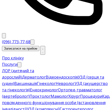
(096) 773-77-68
Записатися на прийом
Про клініку
Послуги
ЛОР (дитячий та
дорослий)
Дерматолог
Відеоендоскопія
УЗД (серця та
судин)
Вакцинація
Гінеколог
Невролог
УЗД (акушерство
та гінекологія)
Ендокринолог
Ортопед-травматолог
(вертебролог)
Проктолог
Мамолог
Хірург
Процедури
Кар
повсякденного функціонування особи (встановлення
інвалідності)
УЗД (комплексні)
Гастроентеролог