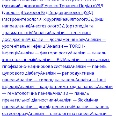
(дитячий і дорослий)
Уролог
Терапевт
Педіатр
УЗД
(урологія)
Психолог
УЗД (ендокринологія)
УЗД
(гастроентерологія, хірургія)
Реабілітолог
УЗД (інші
направлення)
Анестезіолог
УЗД (ортопедія та
травматологія)
Аналізи
Аналізи — генетичні
дослідження
Аналізи — дослідження калу
Аналізи —
урогенітальні інфекції
Аналізи — TORCH-
інфекції
Аналізи — фактори росту
Аналізи — панель
контроля анемії
Аналізи — ВІЛ
Аналізи — гіпоталамо-
гіпофізарно-надниркова система
Аналізи — панель
цукрового діабету
Аналізи — репродуктивна
панель
Аналізи — тиреоїдна панель
Аналізи — Інші
інфекції
Аналізи — кардіо-ревматоїдна панель
Аналізи
— гематологічна панель
Аналізи — панель
пренатальної діагностики
Аналізи — біохімічна
панель
Аналізи — дослідження сечі
Аналізи — панель
остеопорозу
Аналізи — онкологічна панель
Аналізи —