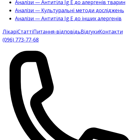
Аналізи — Антитіла Ig E до алергенів тварин
Аналізи — Культуральні методи досліджень
Аналізи — Антитіла Ig E до інших алергенів
Лікарі
Статті
Питання-відповідь
Відгуки
Контакти
(096) 773-77-68