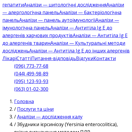
гепатити
Аналізи — цитологічні дослідження
Аналізи
— алергологічна панель
Аналізи — бактеріологічна
панель
Аналізи — панель аутоімунології
Аналізи —
імунологічна панель
Аналізи — Антитіла Ig E до
алергенів харчових продуктів
Аналізи — Антитіла Ig E
до алергенів тварин
Аналізи — Культуральні методи
досліджень
Аналізи — Антитіла Ig E до інших алергенів
Лікарі
Статті
Питання-відповідь
Відгуки
Контакти
(096) 773-77-68
(044) 499-98-89
(095) 123-93-93
(063) 01-02-300
Головна
/
Послуги та ціни
/
Аналізи — дослідження калу
/
Збудники ієрсиніозу (Yersinia enterocolitica),