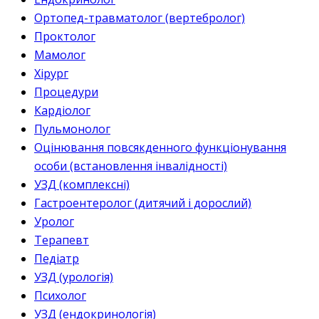
Ортопед-травматолог (вертебролог)
Проктолог
Мамолог
Хірург
Процедури
Кардіолог
Пульмонолог
Оцінювання повсякденного функціонування
особи (встановлення інвалідності)
УЗД (комплексні)
Гастроентеролог (дитячий і дорослий)
Уролог
Терапевт
Педіатр
УЗД (урологія)
Психолог
УЗД (ендокринологія)