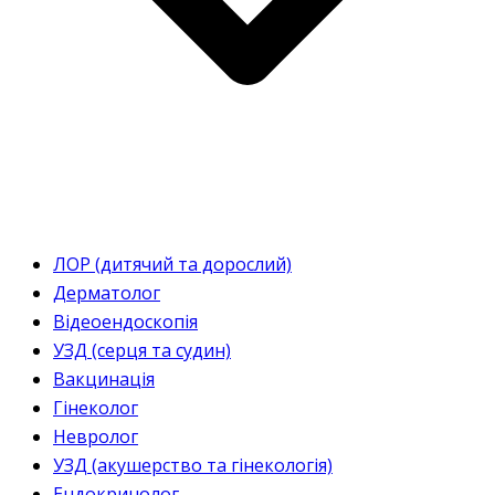
ЛОР (дитячий та дорослий)
Дерматолог
Відеоендоскопія
УЗД (серця та судин)
Вакцинація
Гінеколог
Невролог
УЗД (акушерство та гінекологія)
Ендокринолог