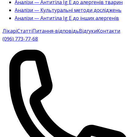
Аналізи — Антитіла Ig E до алергенів тварин
Аналізи — Культуральні методи досліджень
Аналізи — Антитіла Ig E до інших алергенів
Лікарі
Статті
Питання-відповідь
Відгуки
Контакти
(096) 773-77-68