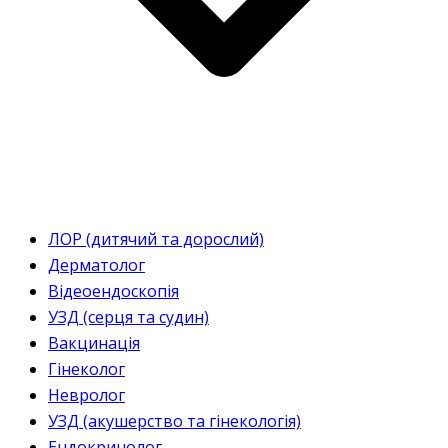
ЛОР (дитячий та дорослий)
Дерматолог
Відеоендоскопія
УЗД (серця та судин)
Вакцинація
Гінеколог
Невролог
УЗД (акушерство та гінекологія)
Ендокринолог