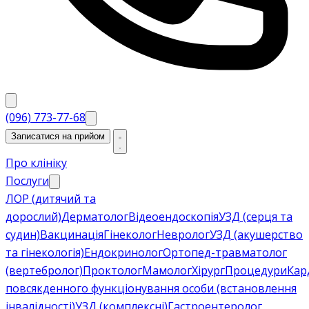
(096) 773-77-68
Записатися на прийом
Про клініку
Послуги
ЛОР (дитячий та
дорослий)
Дерматолог
Відеоендоскопія
УЗД (серця та
судин)
Вакцинація
Гінеколог
Невролог
УЗД (акушерство
та гінекологія)
Ендокринолог
Ортопед-травматолог
(вертебролог)
Проктолог
Мамолог
Хірург
Процедури
Кар
повсякденного функціонування особи (встановлення
інвалідності)
УЗД (комплексні)
Гастроентеролог