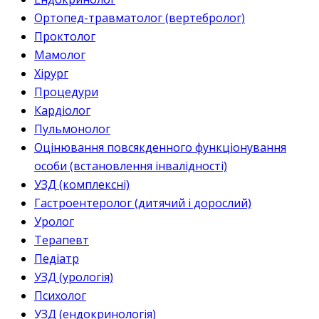
Ортопед-травматолог (вертебролог)
Проктолог
Мамолог
Хірург
Процедури
Кардіолог
Пульмонолог
Оцінювання повсякденного функціонування
особи (встановлення інвалідності)
УЗД (комплексні)
Гастроентеролог (дитячий і дорослий)
Уролог
Терапевт
Педіатр
УЗД (урологія)
Психолог
УЗД (ендокринологія)