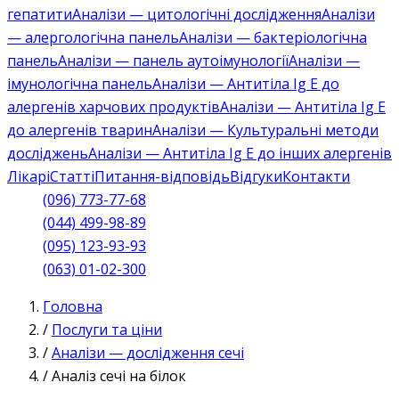
гепатити
Аналізи — цитологічні дослідження
Аналізи
— алергологічна панель
Аналізи — бактеріологічна
панель
Аналізи — панель аутоімунології
Аналізи —
імунологічна панель
Аналізи — Антитіла Ig E до
алергенів харчових продуктів
Аналізи — Антитіла Ig E
до алергенів тварин
Аналізи — Культуральні методи
досліджень
Аналізи — Антитіла Ig E до інших алергенів
Лікарі
Статті
Питання-відповідь
Відгуки
Контакти
(096) 773-77-68
(044) 499-98-89
(095) 123-93-93
(063) 01-02-300
Головна
/
Послуги та ціни
/
Аналізи — дослідження сечі
/
Аналіз сечі на білок