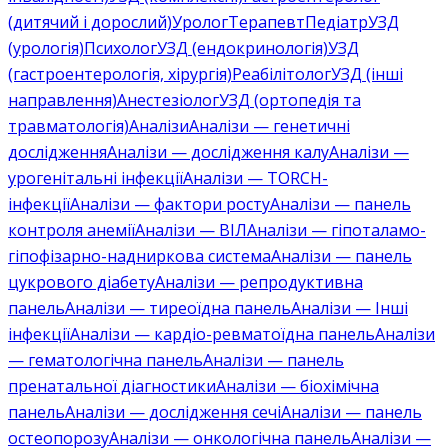
(дитячий і дорослий)
Уролог
Терапевт
Педіатр
УЗД
(урологія)
Психолог
УЗД (ендокринологія)
УЗД
(гастроентерологія, хірургія)
Реабілітолог
УЗД (інші
направлення)
Анестезіолог
УЗД (ортопедія та
травматологія)
Аналізи
Аналізи — генетичні
дослідження
Аналізи — дослідження калу
Аналізи —
урогенітальні інфекції
Аналізи — TORCH-
інфекції
Аналізи — фактори росту
Аналізи — панель
контроля анемії
Аналізи — ВІЛ
Аналізи — гіпоталамо-
гіпофізарно-надниркова система
Аналізи — панель
цукрового діабету
Аналізи — репродуктивна
панель
Аналізи — тиреоїдна панель
Аналізи — Інші
інфекції
Аналізи — кардіо-ревматоїдна панель
Аналізи
— гематологічна панель
Аналізи — панель
пренатальної діагностики
Аналізи — біохімічна
панель
Аналізи — дослідження сечі
Аналізи — панель
остеопорозу
Аналізи — онкологічна панель
Аналізи —