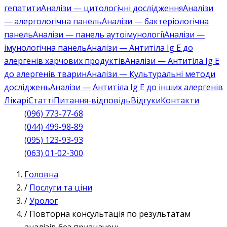
гепатити
Аналізи — цитологічні дослідження
Аналізи
— алергологічна панель
Аналізи — бактеріологічна
панель
Аналізи — панель аутоімунології
Аналізи —
імунологічна панель
Аналізи — Антитіла Ig E до
алергенів харчових продуктів
Аналізи — Антитіла Ig E
до алергенів тварин
Аналізи — Культуральні методи
досліджень
Аналізи — Антитіла Ig E до інших алергенів
Лікарі
Статті
Питання-відповідь
Відгуки
Контакти
(096) 773-77-68
(044) 499-98-89
(095) 123-93-93
(063) 01-02-300
Головна
/
Послуги та ціни
/
Уролог
/
Повторна консультація по результатам