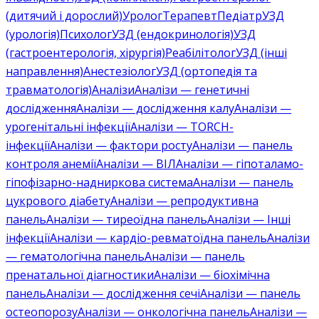
(дитячий і дорослий)
Уролог
Терапевт
Педіатр
УЗД
(урологія)
Психолог
УЗД (ендокринологія)
УЗД
(гастроентерологія, хірургія)
Реабілітолог
УЗД (інші
направлення)
Анестезіолог
УЗД (ортопедія та
травматологія)
Аналізи
Аналізи — генетичні
дослідження
Аналізи — дослідження калу
Аналізи —
урогенітальні інфекції
Аналізи — TORCH-
інфекції
Аналізи — фактори росту
Аналізи — панель
контроля анемії
Аналізи — ВІЛ
Аналізи — гіпоталамо-
гіпофізарно-надниркова система
Аналізи — панель
цукрового діабету
Аналізи — репродуктивна
панель
Аналізи — тиреоїдна панель
Аналізи — Інші
інфекції
Аналізи — кардіо-ревматоїдна панель
Аналізи
— гематологічна панель
Аналізи — панель
пренатальної діагностики
Аналізи — біохімічна
панель
Аналізи — дослідження сечі
Аналізи — панель
остеопорозу
Аналізи — онкологічна панель
Аналізи —