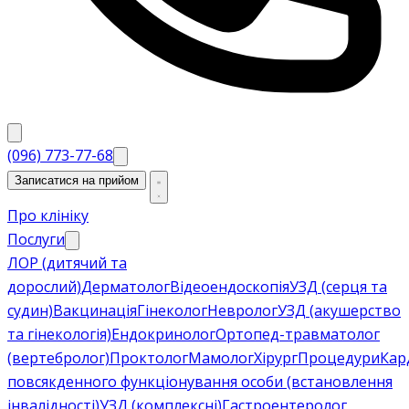
(096) 773-77-68
Записатися на прийом
Про клініку
Послуги
ЛОР (дитячий та
дорослий)
Дерматолог
Відеоендоскопія
УЗД (серця та
судин)
Вакцинація
Гінеколог
Невролог
УЗД (акушерство
та гінекологія)
Ендокринолог
Ортопед-травматолог
(вертебролог)
Проктолог
Мамолог
Хірург
Процедури
Кар
повсякденного функціонування особи (встановлення
інвалідності)
УЗД (комплексні)
Гастроентеролог