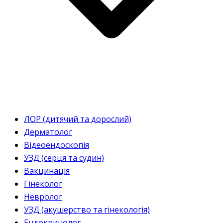
ЛОР (дитячий та дорослий)
Дерматолог
Відеоендоскопія
УЗД (серця та судин)
Вакцинація
Гінеколог
Невролог
УЗД (акушерство та гінекологія)
Ендокринолог