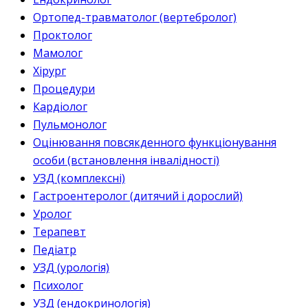
Ортопед-травматолог (вертебролог)
Проктолог
Мамолог
Хірург
Процедури
Кардіолог
Пульмонолог
Оцінювання повсякденного функціонування
особи (встановлення інвалідності)
УЗД (комплексні)
Гастроентеролог (дитячий і дорослий)
Уролог
Терапевт
Педіатр
УЗД (урологія)
Психолог
УЗД (ендокринологія)