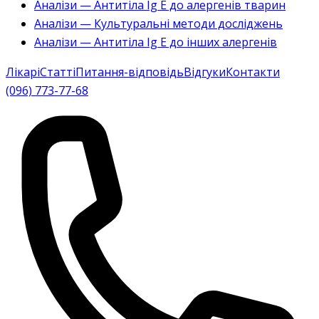
Аналізи — Антитіла Ig E до алергенів тварин
Аналізи — Культуральні методи досліджень
Аналізи — Антитіла Ig E до інших алергенів
Лікарі
Статті
Питання-відповідь
Відгуки
Контакти
(096) 773-77-68