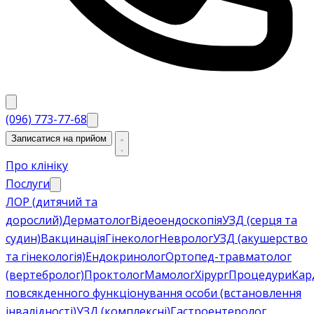
(096) 773-77-68
Записатися на прийом
Про клініку
Послуги
ЛОР (дитячий та
дорослий)
Дерматолог
Відеоендоскопія
УЗД (серця та
судин)
Вакцинація
Гінеколог
Невролог
УЗД (акушерство
та гінекологія)
Ендокринолог
Ортопед-травматолог
(вертебролог)
Проктолог
Мамолог
Хірург
Процедури
Кар
повсякденного функціонування особи (встановлення
інвалідності)
УЗД (комплексні)
Гастроентеролог