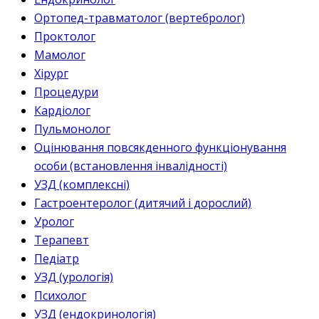
Ортопед-травматолог (вертебролог)
Проктолог
Мамолог
Хірург
Процедури
Кардіолог
Пульмонолог
Оцінювання повсякденного функціонування
особи (встановлення інвалідності)
УЗД (комплексні)
Гастроентеролог (дитячий і дорослий)
Уролог
Терапевт
Педіатр
УЗД (урологія)
Психолог
УЗД (ендокринологія)