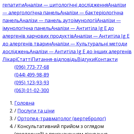
гепатити
Аналізи — цитологічні дослідження
Аналізи
— алергологічна панель
Аналізи — бактеріологічна
панель
Аналізи — панель аутоімунології
Аналізи —
імунологічна панель
Аналізи — Антитіла Ig E до
алергенів харчових продуктів
Аналізи — Антитіла Ig E
до алергенів тварин
Аналізи — Культуральні методи
досліджень
Аналізи — Антитіла Ig E до інших алергенів
Лікарі
Статті
Питання-відповідь
Відгуки
Контакти
(096) 773-77-68
(044) 499-98-89
(095) 123-93-93
(063) 01-02-300
Головна
/
Послуги та ціни
/
Ортопед-травматолог (вертебролог)
/
Консультативний прийом з оглядом