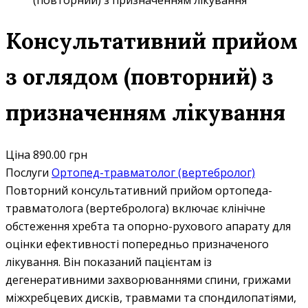
(повторний) з призначенням лікування
Консультативний прийом
з оглядом (повторний) з
призначенням лікування
Ціна
890.00 грн
Послуги
Ортопед-травматолог (вертебролог)
Повторний консультативний прийом ортопеда-
травматолога (вертебролога) включає клінічне
обстеження хребта та опорно-рухового апарату для
оцінки ефективності попередньо призначеного
лікування. Він показаний пацієнтам із
дегенеративними захворюваннями спини, грижами
міжхребцевих дисків, травмами та спондилопатіями,