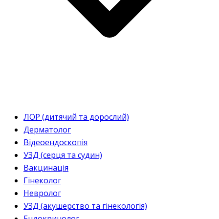
ЛОР (дитячий та дорослий)
Дерматолог
Відеоендоскопія
УЗД (серця та судин)
Вакцинація
Гінеколог
Невролог
УЗД (акушерство та гінекологія)
Ендокринолог