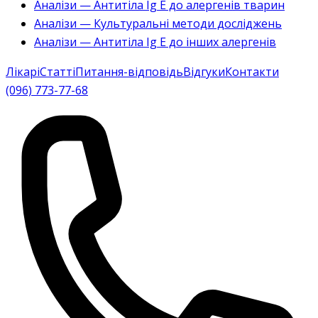
Аналізи — Антитіла Ig E до алергенів тварин
Аналізи — Культуральні методи досліджень
Аналізи — Антитіла Ig E до інших алергенів
Лікарі
Статті
Питання-відповідь
Відгуки
Контакти
(096) 773-77-68