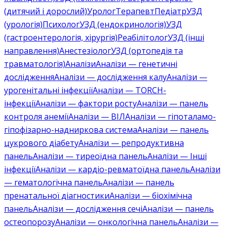
(дитячий і дорослий)
Уролог
Терапевт
Педіатр
УЗД
(урологія)
Психолог
УЗД (ендокринологія)
УЗД
(гастроентерологія, хірургія)
Реабілітолог
УЗД (інші
направлення)
Анестезіолог
УЗД (ортопедія та
травматологія)
Аналізи
Аналізи — генетичні
дослідження
Аналізи — дослідження калу
Аналізи —
урогенітальні інфекції
Аналізи — TORCH-
інфекції
Аналізи — фактори росту
Аналізи — панель
контроля анемії
Аналізи — ВІЛ
Аналізи — гіпоталамо-
гіпофізарно-надниркова система
Аналізи — панель
цукрового діабету
Аналізи — репродуктивна
панель
Аналізи — тиреоїдна панель
Аналізи — Інші
інфекції
Аналізи — кардіо-ревматоїдна панель
Аналізи
— гематологічна панель
Аналізи — панель
пренатальної діагностики
Аналізи — біохімічна
панель
Аналізи — дослідження сечі
Аналізи — панель
остеопорозу
Аналізи — онкологічна панель
Аналізи —