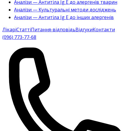
Аналізи — Антитіла Ig E до алергенів тварин
Аналізи — Культуральні методи досліджень
Аналізи — Антитіла Ig E до інших алергенів
Лікарі
Статті
Питання-відповідь
Відгуки
Контакти
(096) 773-77-68