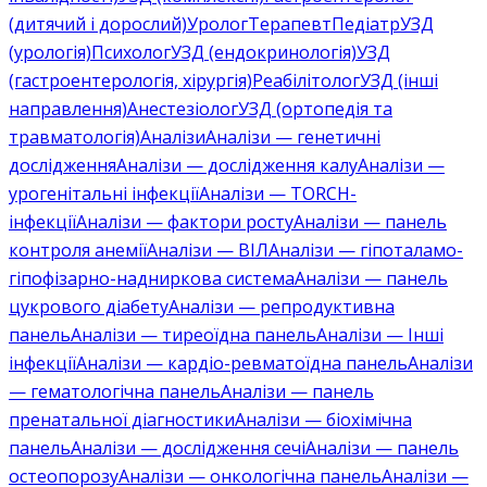
(дитячий і дорослий)
Уролог
Терапевт
Педіатр
УЗД
(урологія)
Психолог
УЗД (ендокринологія)
УЗД
(гастроентерологія, хірургія)
Реабілітолог
УЗД (інші
направлення)
Анестезіолог
УЗД (ортопедія та
травматологія)
Аналізи
Аналізи — генетичні
дослідження
Аналізи — дослідження калу
Аналізи —
урогенітальні інфекції
Аналізи — TORCH-
інфекції
Аналізи — фактори росту
Аналізи — панель
контроля анемії
Аналізи — ВІЛ
Аналізи — гіпоталамо-
гіпофізарно-надниркова система
Аналізи — панель
цукрового діабету
Аналізи — репродуктивна
панель
Аналізи — тиреоїдна панель
Аналізи — Інші
інфекції
Аналізи — кардіо-ревматоїдна панель
Аналізи
— гематологічна панель
Аналізи — панель
пренатальної діагностики
Аналізи — біохімічна
панель
Аналізи — дослідження сечі
Аналізи — панель
остеопорозу
Аналізи — онкологічна панель
Аналізи —