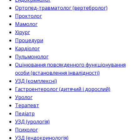
Ортопед-травматолог (вертебролог)
Проктолог
Мамолог
Хірург
Процедури
Кардіолог
Пульмонолог
Оцінювання повсякденного функціонування
особи (встановлення інвалідності)
УЗД (комплексні)
Гастроентеролог (дитячий і дорослий)
Уролог
Терапевт
Педіатр
УЗД (урологія)
Психолог
УЗД (ендокринологія)