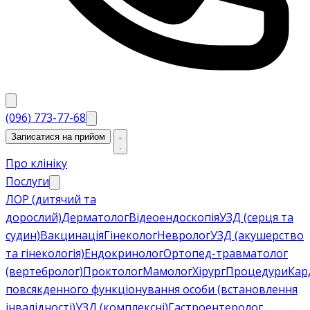
(096) 773-77-68
Записатися на прийом
Про клініку
Послуги
ЛОР (дитячий та
дорослий)
Дерматолог
Відеоендоскопія
УЗД (серця та
судин)
Вакцинація
Гінеколог
Невролог
УЗД (акушерство
та гінекологія)
Ендокринолог
Ортопед-травматолог
(вертебролог)
Проктолог
Мамолог
Хірург
Процедури
Кар
повсякденного функціонування особи (встановлення
інвалідності)
УЗД (комплексні)
Гастроентеролог