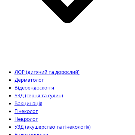
ЛОР (дитячий та дорослий)
Дерматолог
Відеоендоскопія
УЗД (серця та судин)
Вакцинація
Гінеколог
Невролог
УЗД (акушерство та гінекологія)
Ендокринолог