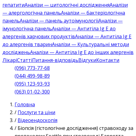
гепатити
Аналізи — цитологічні дослідження
Аналізи
— алергологічна панель
Аналізи — бактеріологічна
панель
Аналізи — панель аутоімунології
Аналізи —
імунологічна панель
Аналізи — Антитіла Ig E до
алергенів харчових продуктів
Аналізи — Антитіла Ig E
до алергенів тварин
Аналізи — Культуральні методи
досліджень
Аналізи — Антитіла Ig E до інших алергенів
Лікарі
Статті
Питання-відповідь
Відгуки
Контакти
(096) 773-77-68
(044) 499-98-89
(095) 123-93-93
(063) 01-02-300
Головна
/
Послуги та ціни
/
Відеоендоскопія
/
Біопсія (гістологічне дослідження) стравоходу за