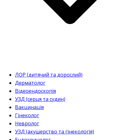
ЛОР (дитячий та дорослий)
Дерматолог
Відеоендоскопія
УЗД (серця та судин)
Вакцинація
Гінеколог
Невролог
УЗД (акушерство та гінекологія)
Ендокринолог