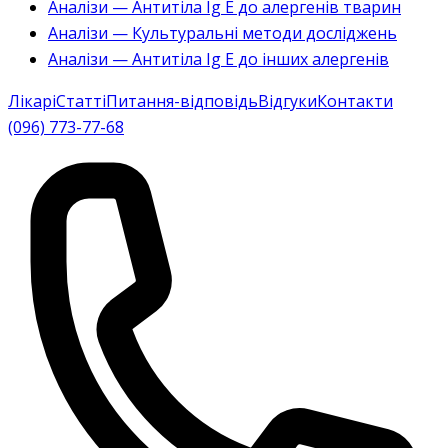
Аналізи — Антитіла Ig E до алергенів тварин
Аналізи — Культуральні методи досліджень
Аналізи — Антитіла Ig E до інших алергенів
Лікарі
Статті
Питання-відповідь
Відгуки
Контакти
(096) 773-77-68