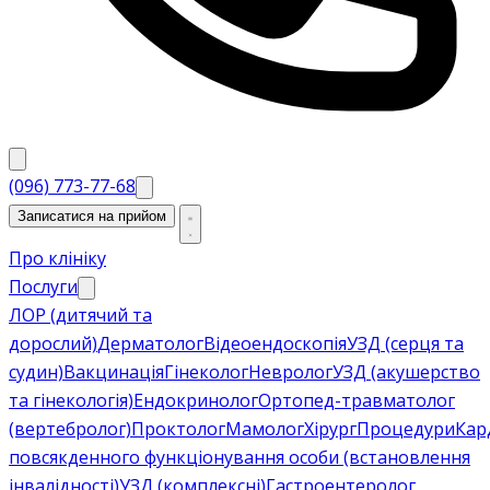
(096) 773-77-68
Записатися на прийом
Про клініку
Послуги
ЛОР (дитячий та
дорослий)
Дерматолог
Відеоендоскопія
УЗД (серця та
судин)
Вакцинація
Гінеколог
Невролог
УЗД (акушерство
та гінекологія)
Ендокринолог
Ортопед-травматолог
(вертебролог)
Проктолог
Мамолог
Хірург
Процедури
Кар
повсякденного функціонування особи (встановлення
інвалідності)
УЗД (комплексні)
Гастроентеролог