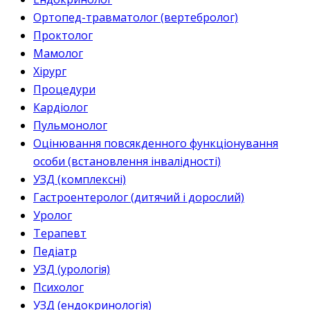
Ортопед-травматолог (вертебролог)
Проктолог
Мамолог
Хірург
Процедури
Кардіолог
Пульмонолог
Оцінювання повсякденного функціонування
особи (встановлення інвалідності)
УЗД (комплексні)
Гастроентеролог (дитячий і дорослий)
Уролог
Терапевт
Педіатр
УЗД (урологія)
Психолог
УЗД (ендокринологія)