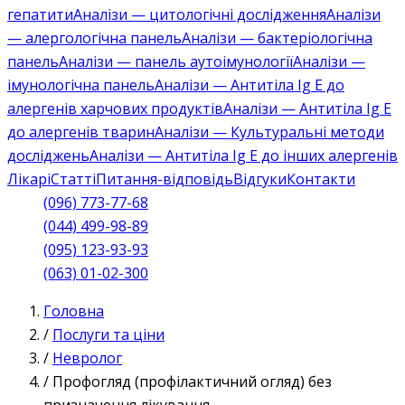
гепатити
Аналізи — цитологічні дослідження
Аналізи
— алергологічна панель
Аналізи — бактеріологічна
панель
Аналізи — панель аутоімунології
Аналізи —
імунологічна панель
Аналізи — Антитіла Ig E до
алергенів харчових продуктів
Аналізи — Антитіла Ig E
до алергенів тварин
Аналізи — Культуральні методи
досліджень
Аналізи — Антитіла Ig E до інших алергенів
Лікарі
Статті
Питання-відповідь
Відгуки
Контакти
(096) 773-77-68
(044) 499-98-89
(095) 123-93-93
(063) 01-02-300
Головна
/
Послуги та ціни
/
Невролог
/
Профогляд (профілактичний огляд) без