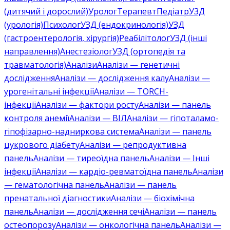
(дитячий і дорослий)
Уролог
Терапевт
Педіатр
УЗД
(урологія)
Психолог
УЗД (ендокринологія)
УЗД
(гастроентерологія, хірургія)
Реабілітолог
УЗД (інші
направлення)
Анестезіолог
УЗД (ортопедія та
травматологія)
Аналізи
Аналізи — генетичні
дослідження
Аналізи — дослідження калу
Аналізи —
урогенітальні інфекції
Аналізи — TORCH-
інфекції
Аналізи — фактори росту
Аналізи — панель
контроля анемії
Аналізи — ВІЛ
Аналізи — гіпоталамо-
гіпофізарно-надниркова система
Аналізи — панель
цукрового діабету
Аналізи — репродуктивна
панель
Аналізи — тиреоїдна панель
Аналізи — Інші
інфекції
Аналізи — кардіо-ревматоїдна панель
Аналізи
— гематологічна панель
Аналізи — панель
пренатальної діагностики
Аналізи — біохімічна
панель
Аналізи — дослідження сечі
Аналізи — панель
остеопорозу
Аналізи — онкологічна панель
Аналізи —