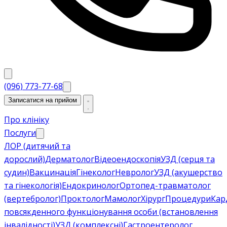
(096) 773-77-68
Записатися на прийом
Про клініку
Послуги
ЛОР (дитячий та
дорослий)
Дерматолог
Відеоендоскопія
УЗД (серця та
судин)
Вакцинація
Гінеколог
Невролог
УЗД (акушерство
та гінекологія)
Ендокринолог
Ортопед-травматолог
(вертебролог)
Проктолог
Мамолог
Хірург
Процедури
Кар
повсякденного функціонування особи (встановлення
інвалідності)
УЗД (комплексні)
Гастроентеролог