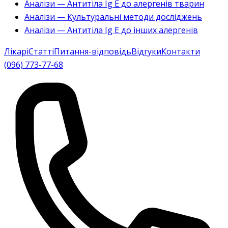
Аналізи — Антитіла Ig E до алергенів тварин
Аналізи — Культуральні методи досліджень
Аналізи — Антитіла Ig E до інших алергенів
Лікарі
Статті
Питання-відповідь
Відгуки
Контакти
(096) 773-77-68