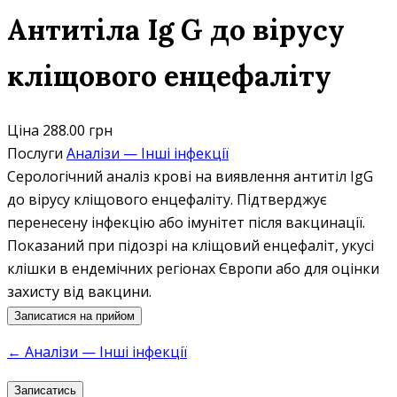
Антитіла Ig G до вірусу
кліщового енцефаліту
Ціна
288.00 грн
Послуги
Аналізи — Інші інфекції
Серологічний аналіз крові на виявлення антитіл IgG
до вірусу кліщового енцефаліту. Підтверджує
перенесену інфекцію або імунітет після вакцинації.
Показаний при підозрі на кліщовий енцефаліт, укусі
клішки в ендемічних регіонах Європи або для оцінки
захисту від вакцини.
Записатися на прийом
← Аналізи — Інші інфекції
Записатись