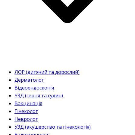
ЛОР (дитячий та дорослий)
Дерматолог
Відеоендоскопія
УЗД (серця та судин)
Вакцинація
Гінеколог
Невролог
УЗД (акушерство та гінекологія)
Ендокринолог