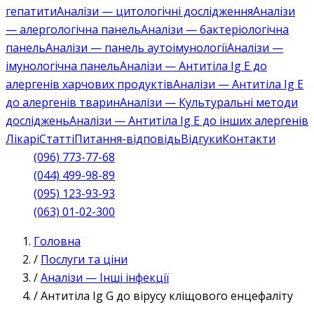
гепатити
Аналізи — цитологічні дослідження
Аналізи
— алергологічна панель
Аналізи — бактеріологічна
панель
Аналізи — панель аутоімунології
Аналізи —
імунологічна панель
Аналізи — Антитіла Ig E до
алергенів харчових продуктів
Аналізи — Антитіла Ig E
до алергенів тварин
Аналізи — Культуральні методи
досліджень
Аналізи — Антитіла Ig E до інших алергенів
Лікарі
Статті
Питання-відповідь
Відгуки
Контакти
(096) 773-77-68
(044) 499-98-89
(095) 123-93-93
(063) 01-02-300
Головна
/
Послуги та ціни
/
Аналізи — Інші інфекції
/
Антитіла Ig G до вірусу кліщового енцефаліту