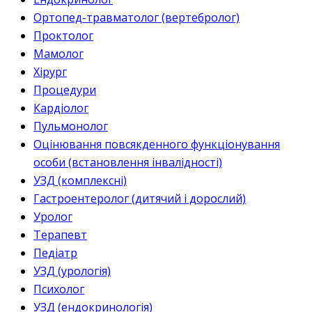
Ортопед-травматолог (вертебролог)
Проктолог
Мамолог
Хірург
Процедури
Кардіолог
Пульмонолог
Оцінювання повсякденного функціонування
особи (встановлення інвалідності)
УЗД (комплексні)
Гастроентеролог (дитячий і дорослий)
Уролог
Терапевт
Педіатр
УЗД (урологія)
Психолог
УЗД (ендокринологія)