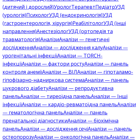
(дитячий і дорослий)
Уролог
Терапевт
Педіатр
УЗД
(урологія)
Психолог
УЗД (ендокринологія)
УЗД
(гастроентерологія, хірургія)
Реабілітолог
УЗД (інші
направлення)
Анестезіолог
УЗД (ортопедія та
травматологія)
Аналізи
Аналізи — генетичні
дослідження
Аналізи — дослідження калу
Аналізи —
урогенітальні інфекції
Аналізи — TORCH-
інфекції
Аналізи — фактори росту
Аналізи — панель
контроля анемії
Аналізи — ВІЛ
Аналізи — гіпоталамо-
гіпофізарно-надниркова система
Аналізи — панель
цукрового діабету
Аналізи — репродуктивна
панель
Аналізи — тиреоїдна панель
Аналізи — Інші
інфекції
Аналізи — кардіо-ревматоїдна панель
Аналізи
— гематологічна панель
Аналізи — панель
пренатальної діагностики
Аналізи — біохімічна
панель
Аналізи — дослідження сечі
Аналізи — панель
остеопорозу
Аналізи — онкологічна панель
Аналізи —