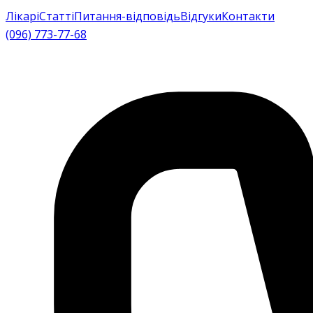
Лікарі
Статті
Питання-відповідь
Відгуки
Контакти
(096) 773-77-68