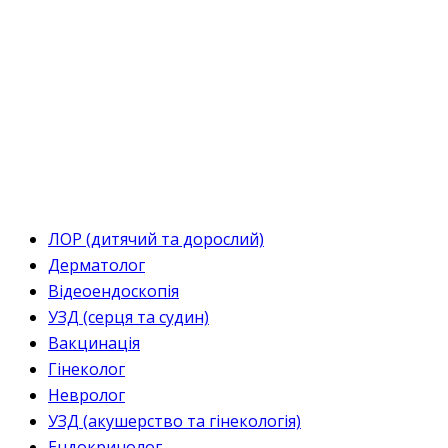
ЛОР (дитячий та дорослий)
Дерматолог
Відеоендоскопія
УЗД (серця та судин)
Вакцинація
Гінеколог
Невролог
УЗД (акушерство та гінекологія)
Ендокринолог