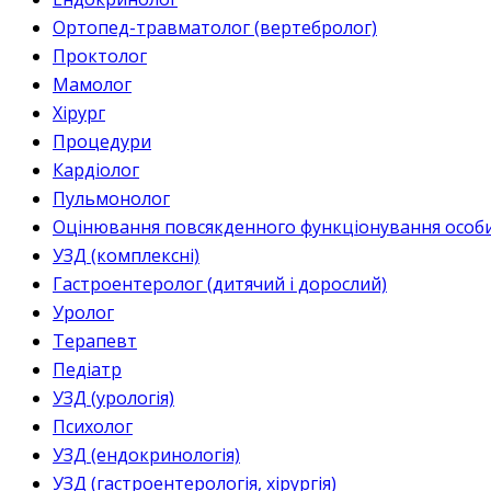
Ортопед-травматолог (вертебролог)
Проктолог
Мамолог
Хірург
Процедури
Кардіолог
Пульмонолог
Оцінювання повсякденного функціонування особи 
УЗД (комплексні)
Гастроентеролог (дитячий і дорослий)
Уролог
Терапевт
Педіатр
УЗД (урологія)
Психолог
УЗД (ендокринологія)
УЗД (гастроентерологія, хірургія)