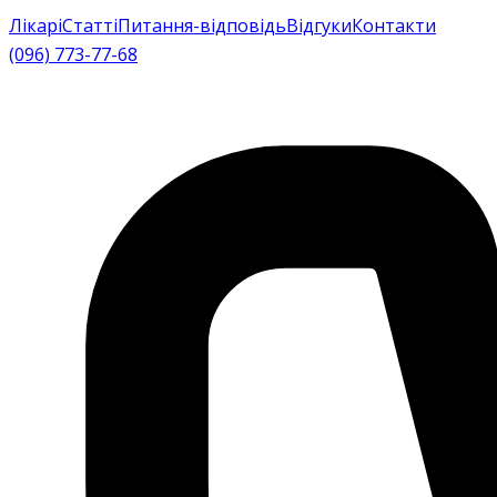
Лікарі
Статті
Питання-відповідь
Відгуки
Контакти
(096) 773-77-68