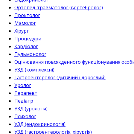
Ортопед-травматолог (вертебролог)
Проктолог
Мамолог
Хірург
Процедури
Кардіолог
Пульмонолог
Оцінювання повсякденного функціонування особи 
УЗД (комплексні)
Гастроентеролог (дитячий і дорослий)
Уролог
Терапевт
Педіатр
УЗД (урологія)
Психолог
УЗД (ендокринологія)
УЗД (гастроентерологія, хірургія)