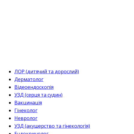
ЛОР (дитячий та дорослий)
Дерматолог
Відеоендоскопія
УЗД (серця та судин)
Вакцинація
Гінеколог
Невролог
УЗД (акушерство та гінекологія)
Ендокринолог