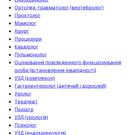
Ортопед-травматолог (вертебролог)
Проктолог
Мамолог
Хірург
Процедури
Кардіолог
Пульмонолог
Оцінювання повсякденного функціонування
особи (встановлення інвалідності)
УЗД (комплексні)
Гастроентеролог (дитячий і дорослий)
Уролог
Терапевт
Педіатр
УЗД (урологія)
Психолог
УЗД (ендокринологія)