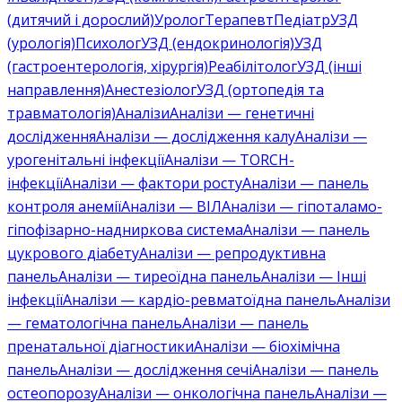
(дитячий і дорослий)
Уролог
Терапевт
Педіатр
УЗД
(урологія)
Психолог
УЗД (ендокринологія)
УЗД
(гастроентерологія, хірургія)
Реабілітолог
УЗД (інші
направлення)
Анестезіолог
УЗД (ортопедія та
травматологія)
Аналізи
Аналізи — генетичні
дослідження
Аналізи — дослідження калу
Аналізи —
урогенітальні інфекції
Аналізи — TORCH-
інфекції
Аналізи — фактори росту
Аналізи — панель
контроля анемії
Аналізи — ВІЛ
Аналізи — гіпоталамо-
гіпофізарно-надниркова система
Аналізи — панель
цукрового діабету
Аналізи — репродуктивна
панель
Аналізи — тиреоїдна панель
Аналізи — Інші
інфекції
Аналізи — кардіо-ревматоїдна панель
Аналізи
— гематологічна панель
Аналізи — панель
пренатальної діагностики
Аналізи — біохімічна
панель
Аналізи — дослідження сечі
Аналізи — панель
остеопорозу
Аналізи — онкологічна панель
Аналізи —