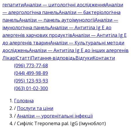
гепатити
Аналізи — цитологічні дослідження
Аналізи
— алергологічна панель
Аналізи — бактеріологічна
панель
Аналізи — панель аутоімунології
Аналізи —
імунологічна панель
Аналізи — Антитіла Ig E до
алергенів харчових продуктів
Аналізи — Антитіла Ig E
до алергенів тварин
Аналізи — Культуральні методи
досліджень
Аналізи — Антитіла Ig E до інших алергенів
Лікарі
Статті
Питання-відповідь
Відгуки
Контакти
(096) 773-77-68
(044) 499-98-89
(095) 123-93-93
(063) 01-02-300
Головна
/
Послуги та ціни
/
Аналізи — урогенітальні інфекції
/
Сифіліс Treponema pal. IgG (Імуноблот)