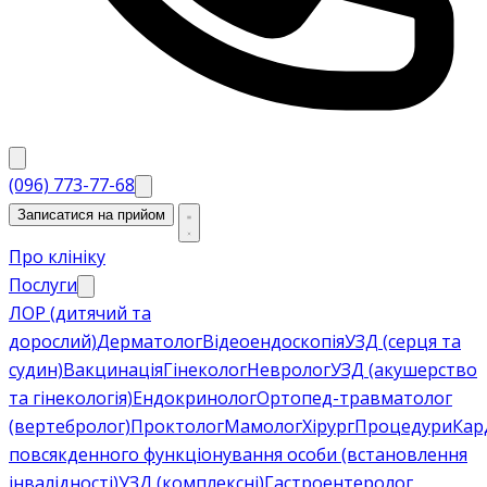
(096) 773-77-68
Записатися на прийом
Про клініку
Послуги
ЛОР (дитячий та
дорослий)
Дерматолог
Відеоендоскопія
УЗД (серця та
судин)
Вакцинація
Гінеколог
Невролог
УЗД (акушерство
та гінекологія)
Ендокринолог
Ортопед-травматолог
(вертебролог)
Проктолог
Мамолог
Хірург
Процедури
Кар
повсякденного функціонування особи (встановлення
інвалідності)
УЗД (комплексні)
Гастроентеролог