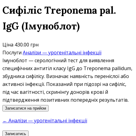
Сифіліс Treponema pal.
IgG (Імуноблот)
Ціна
430.00 грн
Послуги
Аналізи — урогенітальні інфекції
Імуноблот — серологічний тест для виявлення
специфічних антитіл класу IgG до Treponema pallidum,
збудника сифілісу. Визначає наявність переніслої або
активної інфекції. Показаний при підозрі на сифіліс,
під час вагітності, скринінгу донорів крові й
підтвердження позитивних попередніх результатів.
Записатися на прийом
← Аналізи — урогенітальні інфекції
Записатись