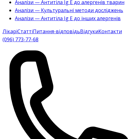
Аналізи — Антитіла Ig E до алергенів тварин
Аналізи — Культуральні методи досліджень
Аналізи — Антитіла Ig E до інших алергенів
Лікарі
Статті
Питання-відповідь
Відгуки
Контакти
(096) 773-77-68