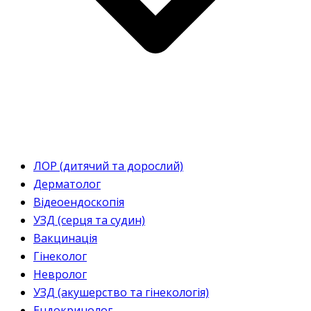
ЛОР (дитячий та дорослий)
Дерматолог
Відеоендоскопія
УЗД (серця та судин)
Вакцинація
Гінеколог
Невролог
УЗД (акушерство та гінекологія)
Ендокринолог