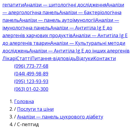
гепатити
Аналізи — цитологічні дослідження
Аналізи
— алергологічна панель
Аналізи — бактеріологічна
панель
Аналізи — панель аутоімунології
Аналізи —
імунологічна панель
Аналізи — Антитіла Ig E до
алергенів харчових продуктів
Аналізи — Антитіла Ig E
до алергенів тварин
Аналізи — Культуральні методи
досліджень
Аналізи — Антитіла Ig E до інших алергенів
Лікарі
Статті
Питання-відповідь
Відгуки
Контакти
(096) 773-77-68
(044) 499-98-89
(095) 123-93-93
(063) 01-02-300
Головна
/
Послуги та ціни
/
Аналізи — панель цукрового діабету
/
C-пептид