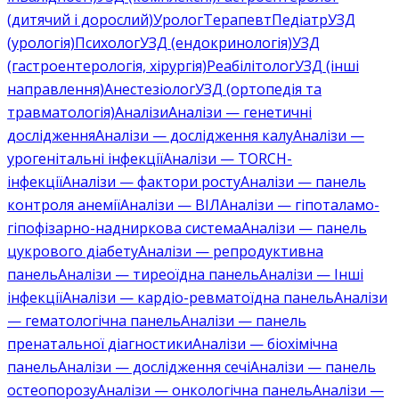
(дитячий і дорослий)
Уролог
Терапевт
Педіатр
УЗД
(урологія)
Психолог
УЗД (ендокринологія)
УЗД
(гастроентерологія, хірургія)
Реабілітолог
УЗД (інші
направлення)
Анестезіолог
УЗД (ортопедія та
травматологія)
Аналізи
Аналізи — генетичні
дослідження
Аналізи — дослідження калу
Аналізи —
урогенітальні інфекції
Аналізи — TORCH-
інфекції
Аналізи — фактори росту
Аналізи — панель
контроля анемії
Аналізи — ВІЛ
Аналізи — гіпоталамо-
гіпофізарно-надниркова система
Аналізи — панель
цукрового діабету
Аналізи — репродуктивна
панель
Аналізи — тиреоїдна панель
Аналізи — Інші
інфекції
Аналізи — кардіо-ревматоїдна панель
Аналізи
— гематологічна панель
Аналізи — панель
пренатальної діагностики
Аналізи — біохімічна
панель
Аналізи — дослідження сечі
Аналізи — панель
остеопорозу
Аналізи — онкологічна панель
Аналізи —