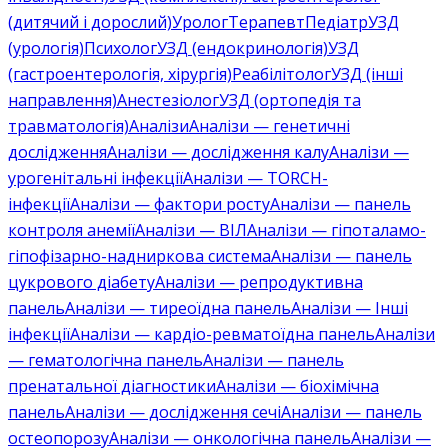
(дитячий і дорослий)
Уролог
Терапевт
Педіатр
УЗД
(урологія)
Психолог
УЗД (ендокринологія)
УЗД
(гастроентерологія, хірургія)
Реабілітолог
УЗД (інші
направлення)
Анестезіолог
УЗД (ортопедія та
травматологія)
Аналізи
Аналізи — генетичні
дослідження
Аналізи — дослідження калу
Аналізи —
урогенітальні інфекції
Аналізи — TORCH-
інфекції
Аналізи — фактори росту
Аналізи — панель
контроля анемії
Аналізи — ВІЛ
Аналізи — гіпоталамо-
гіпофізарно-надниркова система
Аналізи — панель
цукрового діабету
Аналізи — репродуктивна
панель
Аналізи — тиреоїдна панель
Аналізи — Інші
інфекції
Аналізи — кардіо-ревматоїдна панель
Аналізи
— гематологічна панель
Аналізи — панель
пренатальної діагностики
Аналізи — біохімічна
панель
Аналізи — дослідження сечі
Аналізи — панель
остеопорозу
Аналізи — онкологічна панель
Аналізи —