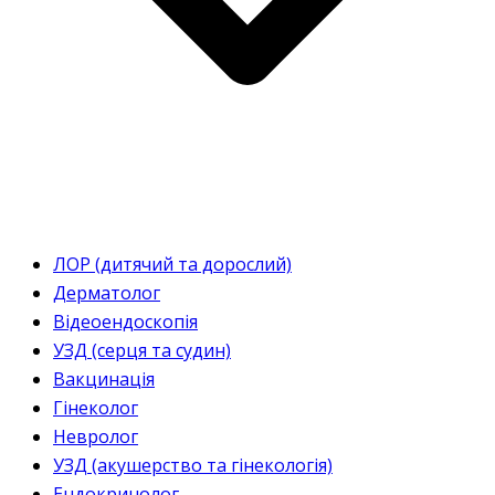
ЛОР (дитячий та дорослий)
Дерматолог
Відеоендоскопія
УЗД (серця та судин)
Вакцинація
Гінеколог
Невролог
УЗД (акушерство та гінекологія)
Ендокринолог