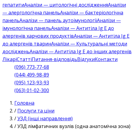
гепатити
Аналізи — цитологічні дослідження
Аналізи
— алергологічна панель
Аналізи — бактеріологічна
панель
Аналізи — панель аутоімунології
Аналізи —
імунологічна панель
Аналізи — Антитіла Ig E до
алергенів харчових продуктів
Аналізи — Антитіла Ig E
до алергенів тварин
Аналізи — Культуральні методи
досліджень
Аналізи — Антитіла Ig E до інших алергенів
Лікарі
Статті
Питання-відповідь
Відгуки
Контакти
(096) 773-77-68
(044) 499-98-89
(095) 123-93-93
(063) 01-02-300
Головна
/
Послуги та ціни
/
УЗД (інші направлення)
/
УЗД лімфатичних вузлів (одна анатомічна зона)