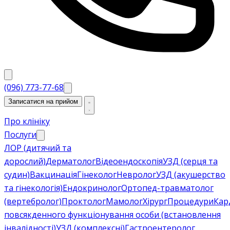
(096) 773-77-68
Записатися на прийом
Про клініку
Послуги
ЛОР (дитячий та
дорослий)
Дерматолог
Відеоендоскопія
УЗД (серця та
судин)
Вакцинація
Гінеколог
Невролог
УЗД (акушерство
та гінекологія)
Ендокринолог
Ортопед-травматолог
(вертебролог)
Проктолог
Мамолог
Хірург
Процедури
Кар
повсякденного функціонування особи (встановлення
інвалідності)
УЗД (комплексні)
Гастроентеролог