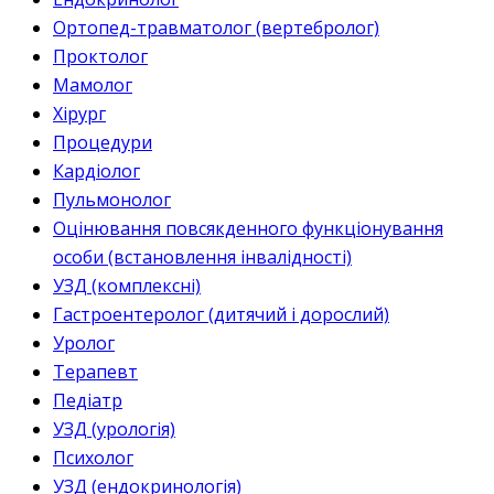
Ортопед-травматолог (вертебролог)
Проктолог
Мамолог
Хірург
Процедури
Кардіолог
Пульмонолог
Оцінювання повсякденного функціонування
особи (встановлення інвалідності)
УЗД (комплексні)
Гастроентеролог (дитячий і дорослий)
Уролог
Терапевт
Педіатр
УЗД (урологія)
Психолог
УЗД (ендокринологія)