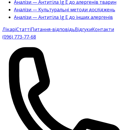
Аналізи — Антитіла Ig E до алергенів тварин
Аналізи — Культуральні методи досліджень
Аналізи — Антитіла Ig E до інших алергенів
Лікарі
Статті
Питання-відповідь
Відгуки
Контакти
(096) 773-77-68