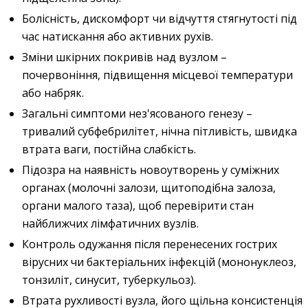
Болісність, дискомфорт чи відчуття стягнутості під
час натискання або активних рухів.
Зміни шкірних покривів над вузлом –
почервоніння, підвищення місцевої температури
або набряк.
Загальні симптоми нез'ясованого генезу –
тривалий субфебрилітет, нічна пітливість, швидка
втрата ваги, постійна слабкість.
Підозра на наявність новоутворень у суміжних
органах (молочні залози, щитоподібна залоза,
органи малого таза), щоб перевірити стан
найближчих лімфатичних вузлів.
Контроль одужання після перенесених гострих
вірусних чи бактеріальних інфекцій (мононуклеоз,
тонзиліт, синусит, туберкульоз).
Втрата рухливості вузла, його щільна консистенція