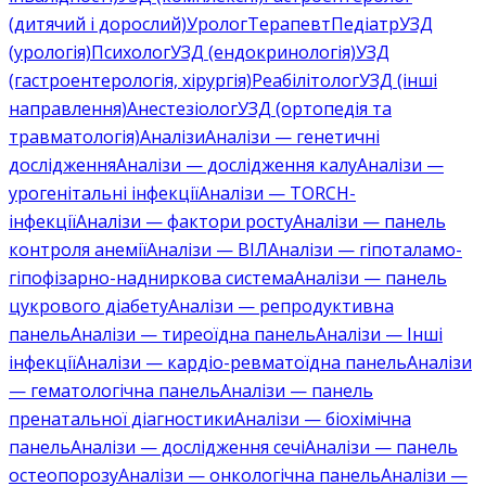
(дитячий і дорослий)
Уролог
Терапевт
Педіатр
УЗД
(урологія)
Психолог
УЗД (ендокринологія)
УЗД
(гастроентерологія, хірургія)
Реабілітолог
УЗД (інші
направлення)
Анестезіолог
УЗД (ортопедія та
травматологія)
Аналізи
Аналізи — генетичні
дослідження
Аналізи — дослідження калу
Аналізи —
урогенітальні інфекції
Аналізи — TORCH-
інфекції
Аналізи — фактори росту
Аналізи — панель
контроля анемії
Аналізи — ВІЛ
Аналізи — гіпоталамо-
гіпофізарно-надниркова система
Аналізи — панель
цукрового діабету
Аналізи — репродуктивна
панель
Аналізи — тиреоїдна панель
Аналізи — Інші
інфекції
Аналізи — кардіо-ревматоїдна панель
Аналізи
— гематологічна панель
Аналізи — панель
пренатальної діагностики
Аналізи — біохімічна
панель
Аналізи — дослідження сечі
Аналізи — панель
остеопорозу
Аналізи — онкологічна панель
Аналізи —