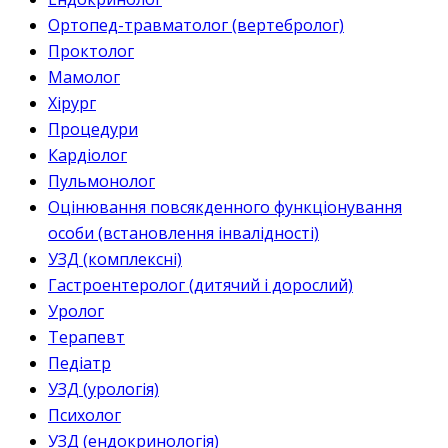
Ортопед-травматолог (вертебролог)
Проктолог
Мамолог
Хірург
Процедури
Кардіолог
Пульмонолог
Оцінювання повсякденного функціонування
особи (встановлення інвалідності)
УЗД (комплексні)
Гастроентеролог (дитячий і дорослий)
Уролог
Терапевт
Педіатр
УЗД (урологія)
Психолог
УЗД (ендокринологія)