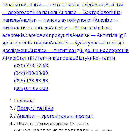
гепатити
Аналізи — цитологічні дослідження
Аналізи
— алергологічна панель
Аналізи — бактеріологічна
панель
Аналізи — панель аутоімунології
Аналізи —
імунологічна панель
Аналізи — Антитіла Ig E до
алергенів харчових продуктів
Аналізи — Антитіла Ig E
до алергенів тварин
Аналізи — Культуральні методи
досліджень
Аналізи — Антитіла Ig E до інших алергенів
Лікарі
Статті
Питання-відповідь
Відгуки
Контакти
(096) 773-77-68
(044) 499-98-89
(095) 123-93-93
(063) 01-02-300
Головна
/
Послуги та ціни
/
Аналізи — урогенітальні інфекції
/
Вірус папілом людини 12 типів