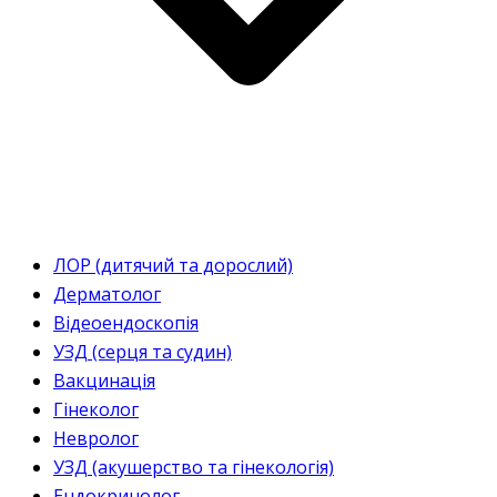
ЛОР (дитячий та дорослий)
Дерматолог
Відеоендоскопія
УЗД (серця та судин)
Вакцинація
Гінеколог
Невролог
УЗД (акушерство та гінекологія)
Ендокринолог