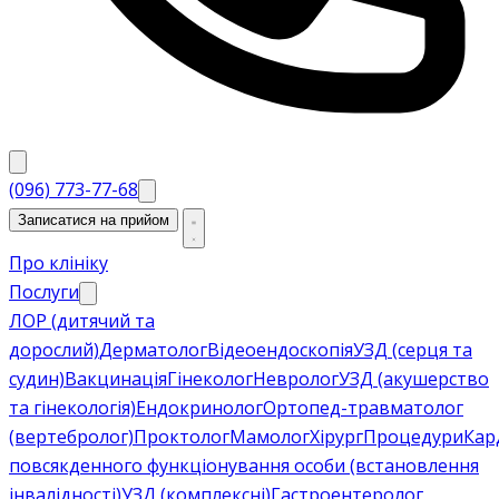
(096) 773-77-68
Записатися на прийом
Про клініку
Послуги
ЛОР (дитячий та
дорослий)
Дерматолог
Відеоендоскопія
УЗД (серця та
судин)
Вакцинація
Гінеколог
Невролог
УЗД (акушерство
та гінекологія)
Ендокринолог
Ортопед-травматолог
(вертебролог)
Проктолог
Мамолог
Хірург
Процедури
Кар
повсякденного функціонування особи (встановлення
інвалідності)
УЗД (комплексні)
Гастроентеролог