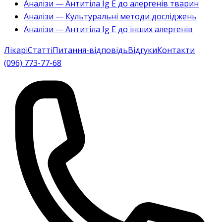
Аналізи — Антитіла Ig E до алергенів тварин
Аналізи — Культуральні методи досліджень
Аналізи — Антитіла Ig E до інших алергенів
Лікарі
Статті
Питання-відповідь
Відгуки
Контакти
(096) 773-77-68