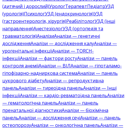
(дитячий і дорослий)
Уролог
Терапевт
Педіатр
УЗД
(урологія)
Психолог
УЗД (ендокринологія)
УЗД
(гастроентерологія, хірургія)
Реабілітолог
УЗД (інші
направлення)
Анестезіолог
УЗД (ортопедія та
травматологія)
Аналізи
Аналізи — генетичні
дослідження
Аналізи — дослідження калу
Аналізи —
урогенітальні інфекції
Аналізи — TORCH-
інфекції
Аналізи — фактори росту
Аналізи — панель
контроля анемії
Аналізи — ВІЛ
Аналізи — гіпоталамо-
гіпофізарно-надниркова система
Аналізи — панель
цукрового діабету
Аналізи — репродуктивна
панель
Аналізи — тиреоїдна панель
Аналізи — Інші
інфекції
Аналізи — кардіо-ревматоїдна панель
Аналізи
— гематологічна панель
Аналізи — панель
пренатальної діагностики
Аналізи — біохімічна
панель
Аналізи — дослідження сечі
Аналізи — панель
остеопорозу
Аналізи — онкологічна панель
Аналізи —