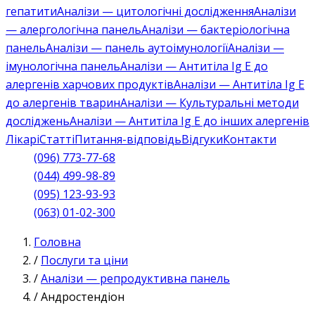
гепатити
Аналізи — цитологічні дослідження
Аналізи
— алергологічна панель
Аналізи — бактеріологічна
панель
Аналізи — панель аутоімунології
Аналізи —
імунологічна панель
Аналізи — Антитіла Ig E до
алергенів харчових продуктів
Аналізи — Антитіла Ig E
до алергенів тварин
Аналізи — Культуральні методи
досліджень
Аналізи — Антитіла Ig E до інших алергенів
Лікарі
Статті
Питання-відповідь
Відгуки
Контакти
(096) 773-77-68
(044) 499-98-89
(095) 123-93-93
(063) 01-02-300
Головна
/
Послуги та ціни
/
Аналізи — репродуктивна панель
/
Андростендіон