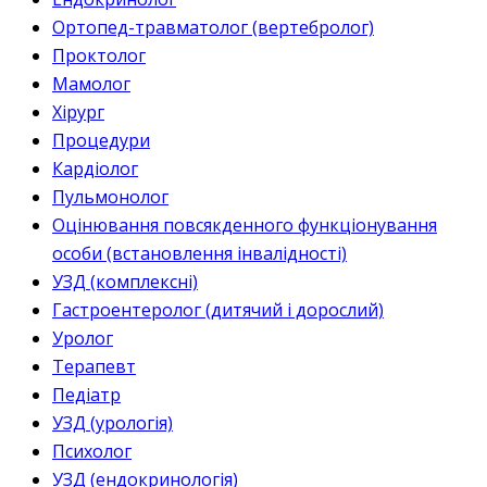
Ортопед-травматолог (вертебролог)
Проктолог
Мамолог
Хірург
Процедури
Кардіолог
Пульмонолог
Оцінювання повсякденного функціонування
особи (встановлення інвалідності)
УЗД (комплексні)
Гастроентеролог (дитячий і дорослий)
Уролог
Терапевт
Педіатр
УЗД (урологія)
Психолог
УЗД (ендокринологія)