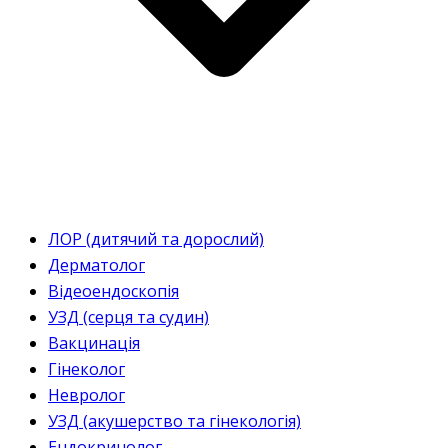
ЛОР (дитячий та дорослий)
Дерматолог
Відеоендоскопія
УЗД (серця та судин)
Вакцинація
Гінеколог
Невролог
УЗД (акушерство та гінекологія)
Ендокринолог