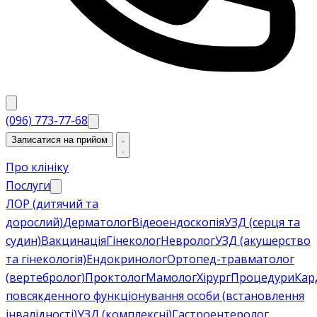
(096) 773-77-68
Записатися на прийом
Про клініку
Послуги
ЛОР (дитячий та
дорослий)
Дерматолог
Відеоендоскопія
УЗД (серця та
судин)
Вакцинація
Гінеколог
Невролог
УЗД (акушерство
та гінекологія)
Ендокринолог
Ортопед-травматолог
(вертебролог)
Проктолог
Мамолог
Хірург
Процедури
Кар
повсякденного функціонування особи (встановлення
інвалідності)
УЗД (комплексні)
Гастроентеролог