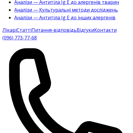
Аналізи — Антитіла Ig E до алергенів тварин
Аналізи — Культуральні методи досліджень
Аналізи — Антитіла Ig E до інших алергенів
Лікарі
Статті
Питання-відповідь
Відгуки
Контакти
(096) 773-77-68