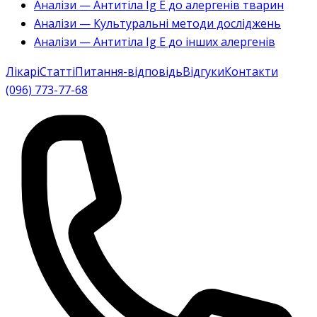
Аналізи — Антитіла Ig E до алергенів тварин
Аналізи — Культуральні методи досліджень
Аналізи — Антитіла Ig E до інших алергенів
Лікарі
Статті
Питання-відповідь
Відгуки
Контакти
(096) 773-77-68