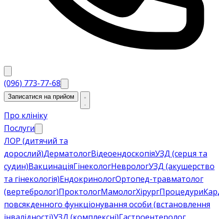
(096) 773-77-68
Записатися на прийом
Про клініку
Послуги
ЛОР (дитячий та
дорослий)
Дерматолог
Відеоендоскопія
УЗД (серця та
судин)
Вакцинація
Гінеколог
Невролог
УЗД (акушерство
та гінекологія)
Ендокринолог
Ортопед-травматолог
(вертебролог)
Проктолог
Мамолог
Хірург
Процедури
Кар
повсякденного функціонування особи (встановлення
інвалідності)
УЗД (комплексні)
Гастроентеролог