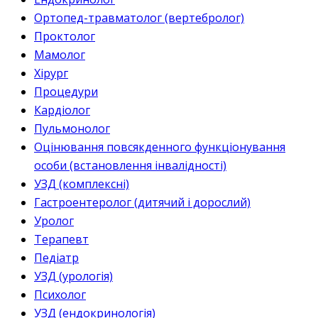
Ортопед-травматолог (вертебролог)
Проктолог
Мамолог
Хірург
Процедури
Кардіолог
Пульмонолог
Оцінювання повсякденного функціонування
особи (встановлення інвалідності)
УЗД (комплексні)
Гастроентеролог (дитячий і дорослий)
Уролог
Терапевт
Педіатр
УЗД (урологія)
Психолог
УЗД (ендокринологія)