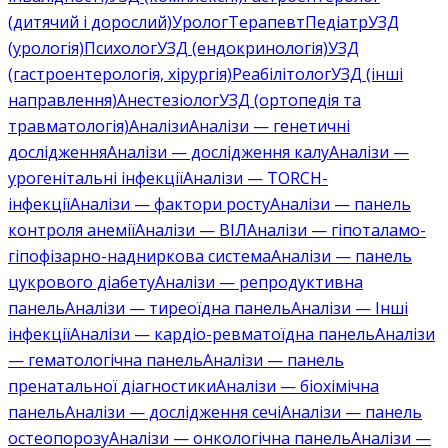
(дитячий і дорослий)
Уролог
Терапевт
Педіатр
УЗД
(урологія)
Психолог
УЗД (ендокринологія)
УЗД
(гастроентерологія, хірургія)
Реабілітолог
УЗД (інші
направлення)
Анестезіолог
УЗД (ортопедія та
травматологія)
Аналізи
Аналізи — генетичні
дослідження
Аналізи — дослідження калу
Аналізи —
урогенітальні інфекції
Аналізи — TORCH-
інфекції
Аналізи — фактори росту
Аналізи — панель
контроля анемії
Аналізи — ВІЛ
Аналізи — гіпоталамо-
гіпофізарно-надниркова система
Аналізи — панель
цукрового діабету
Аналізи — репродуктивна
панель
Аналізи — тиреоїдна панель
Аналізи — Інші
інфекції
Аналізи — кардіо-ревматоїдна панель
Аналізи
— гематологічна панель
Аналізи — панель
пренатальної діагностики
Аналізи — біохімічна
панель
Аналізи — дослідження сечі
Аналізи — панель
остеопорозу
Аналізи — онкологічна панель
Аналізи —