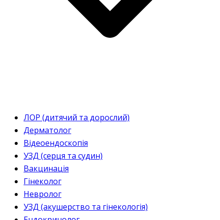
ЛОР (дитячий та дорослий)
Дерматолог
Відеоендоскопія
УЗД (серця та судин)
Вакцинація
Гінеколог
Невролог
УЗД (акушерство та гінекологія)
Ендокринолог