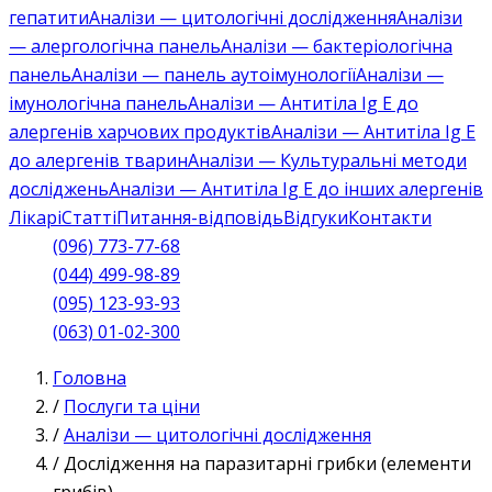
гепатити
Аналізи — цитологічні дослідження
Аналізи
— алергологічна панель
Аналізи — бактеріологічна
панель
Аналізи — панель аутоімунології
Аналізи —
імунологічна панель
Аналізи — Антитіла Ig E до
алергенів харчових продуктів
Аналізи — Антитіла Ig E
до алергенів тварин
Аналізи — Культуральні методи
досліджень
Аналізи — Антитіла Ig E до інших алергенів
Лікарі
Статті
Питання-відповідь
Відгуки
Контакти
(096) 773-77-68
(044) 499-98-89
(095) 123-93-93
(063) 01-02-300
Головна
/
Послуги та ціни
/
Аналізи — цитологічні дослідження
/
Дослідження на паразитарні грибки (елементи