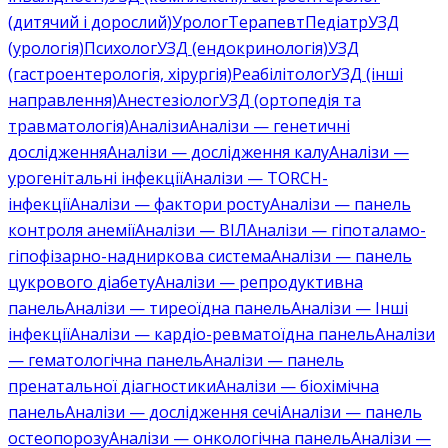
(дитячий і дорослий)
Уролог
Терапевт
Педіатр
УЗД
(урологія)
Психолог
УЗД (ендокринологія)
УЗД
(гастроентерологія, хірургія)
Реабілітолог
УЗД (інші
направлення)
Анестезіолог
УЗД (ортопедія та
травматологія)
Аналізи
Аналізи — генетичні
дослідження
Аналізи — дослідження калу
Аналізи —
урогенітальні інфекції
Аналізи — TORCH-
інфекції
Аналізи — фактори росту
Аналізи — панель
контроля анемії
Аналізи — ВІЛ
Аналізи — гіпоталамо-
гіпофізарно-надниркова система
Аналізи — панель
цукрового діабету
Аналізи — репродуктивна
панель
Аналізи — тиреоїдна панель
Аналізи — Інші
інфекції
Аналізи — кардіо-ревматоїдна панель
Аналізи
— гематологічна панель
Аналізи — панель
пренатальної діагностики
Аналізи — біохімічна
панель
Аналізи — дослідження сечі
Аналізи — панель
остеопорозу
Аналізи — онкологічна панель
Аналізи —