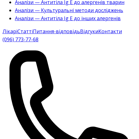
Аналізи — Антитіла Ig E до алергенів тварин
Аналізи — Культуральні методи досліджень
Аналізи — Антитіла Ig E до інших алергенів
Лікарі
Статті
Питання-відповідь
Відгуки
Контакти
(096) 773-77-68