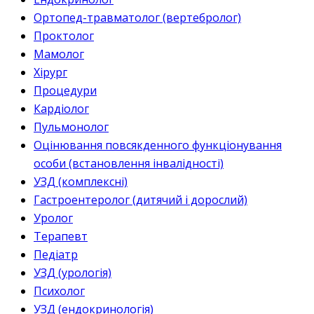
Ортопед-травматолог (вертебролог)
Проктолог
Мамолог
Хірург
Процедури
Кардіолог
Пульмонолог
Оцінювання повсякденного функціонування
особи (встановлення інвалідності)
УЗД (комплексні)
Гастроентеролог (дитячий і дорослий)
Уролог
Терапевт
Педіатр
УЗД (урологія)
Психолог
УЗД (ендокринологія)