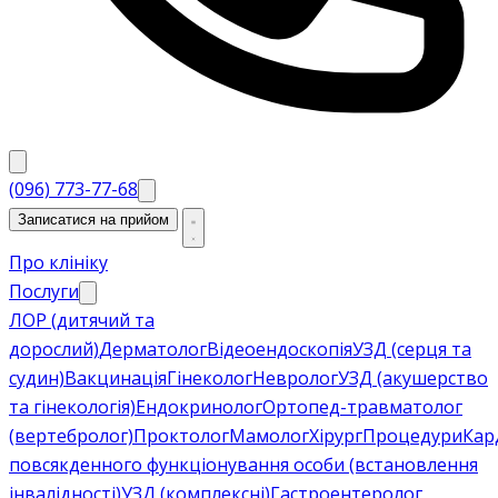
(096) 773-77-68
Записатися на прийом
Про клініку
Послуги
ЛОР (дитячий та
дорослий)
Дерматолог
Відеоендоскопія
УЗД (серця та
судин)
Вакцинація
Гінеколог
Невролог
УЗД (акушерство
та гінекологія)
Ендокринолог
Ортопед-травматолог
(вертебролог)
Проктолог
Мамолог
Хірург
Процедури
Кар
повсякденного функціонування особи (встановлення
інвалідності)
УЗД (комплексні)
Гастроентеролог