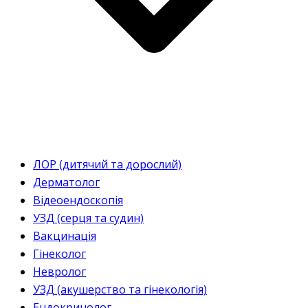
ЛОР (дитячий та дорослий)
Дерматолог
Відеоендоскопія
УЗД (серця та судин)
Вакцинація
Гінеколог
Невролог
УЗД (акушерство та гінекологія)
Ендокринолог