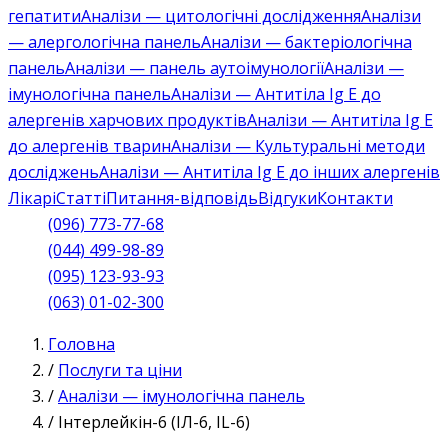
гепатити
Аналізи — цитологічні дослідження
Аналізи
— алергологічна панель
Аналізи — бактеріологічна
панель
Аналізи — панель аутоімунології
Аналізи —
імунологічна панель
Аналізи — Антитіла Ig E до
алергенів харчових продуктів
Аналізи — Антитіла Ig E
до алергенів тварин
Аналізи — Культуральні методи
досліджень
Аналізи — Антитіла Ig E до інших алергенів
Лікарі
Статті
Питання-відповідь
Відгуки
Контакти
(096) 773-77-68
(044) 499-98-89
(095) 123-93-93
(063) 01-02-300
Головна
/
Послуги та ціни
/
Аналізи — імунологічна панель
/
Інтерлейкін-6 (ІЛ-6, IL-6)