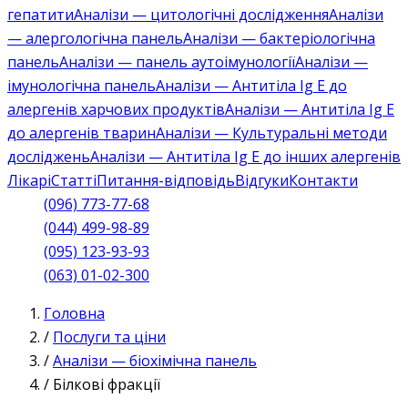
гепатити
Аналізи — цитологічні дослідження
Аналізи
— алергологічна панель
Аналізи — бактеріологічна
панель
Аналізи — панель аутоімунології
Аналізи —
імунологічна панель
Аналізи — Антитіла Ig E до
алергенів харчових продуктів
Аналізи — Антитіла Ig E
до алергенів тварин
Аналізи — Культуральні методи
досліджень
Аналізи — Антитіла Ig E до інших алергенів
Лікарі
Статті
Питання-відповідь
Відгуки
Контакти
(096) 773-77-68
(044) 499-98-89
(095) 123-93-93
(063) 01-02-300
Головна
/
Послуги та ціни
/
Аналізи — біохімічна панель
/
Білкові фракції