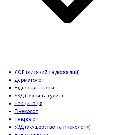
ЛОР (дитячий та дорослий)
Дерматолог
Відеоендоскопія
УЗД (серця та судин)
Вакцинація
Гінеколог
Невролог
УЗД (акушерство та гінекологія)
Ендокринолог