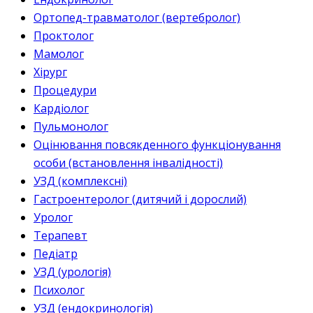
Ортопед-травматолог (вертебролог)
Проктолог
Мамолог
Хірург
Процедури
Кардіолог
Пульмонолог
Оцінювання повсякденного функціонування
особи (встановлення інвалідності)
УЗД (комплексні)
Гастроентеролог (дитячий і дорослий)
Уролог
Терапевт
Педіатр
УЗД (урологія)
Психолог
УЗД (ендокринологія)