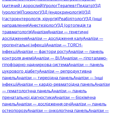
(дитячий і дорослий)
Уролог
Терапевт
Педіатр
УЗД
(урологія)
Психолог
УЗД (ендокринологія)
УЗД
(гастроентерологія, хірургія)
Реабілітолог
УЗД (інші
направлення)
Анестезіолог
УЗД (ортопедія та
травматологія)
Аналізи
Аналізи — генетичні
дослідження
Аналізи — дослідження калу
Аналізи —
урогенітальні інфекції
Аналізи — TORCH-
інфекції
Аналізи — фактори росту
Аналізи — панель
контроля анемії
Аналізи — ВІЛ
Аналізи — гіпоталамо-
гіпофізарно-надниркова система
Аналізи — панель
цукрового діабету
Аналізи — репродуктивна
панель
Аналізи — тиреоїдна панель
Аналізи — Інші
інфекції
Аналізи — кардіо-ревматоїдна панель
Аналізи
— гематологічна панель
Аналізи — панель
пренатальної діагностики
Аналізи — біохімічна
панель
Аналізи — дослідження сечі
Аналізи — панель
остеопорозу
Аналізи — онкологічна панель
Аналізи —