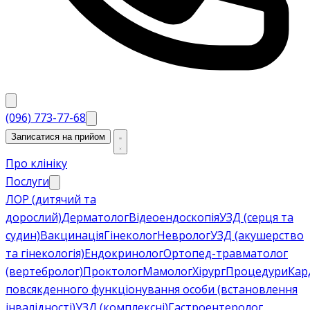
(096) 773-77-68
Записатися на прийом
Про клініку
Послуги
ЛОР (дитячий та
дорослий)
Дерматолог
Відеоендоскопія
УЗД (серця та
судин)
Вакцинація
Гінеколог
Невролог
УЗД (акушерство
та гінекологія)
Ендокринолог
Ортопед-травматолог
(вертебролог)
Проктолог
Мамолог
Хірург
Процедури
Кар
повсякденного функціонування особи (встановлення
інвалідності)
УЗД (комплексні)
Гастроентеролог