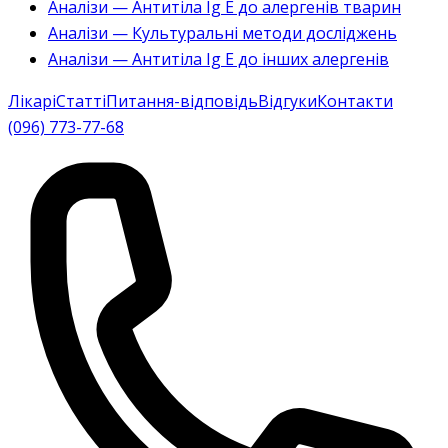
Аналізи — Антитіла Ig E до алергенів тварин
Аналізи — Культуральні методи досліджень
Аналізи — Антитіла Ig E до інших алергенів
Лікарі
Статті
Питання-відповідь
Відгуки
Контакти
(096) 773-77-68