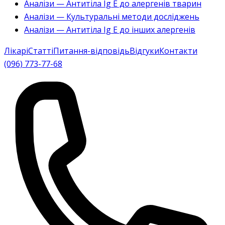
Аналізи — Антитіла Ig E до алергенів тварин
Аналізи — Культуральні методи досліджень
Аналізи — Антитіла Ig E до інших алергенів
Лікарі
Статті
Питання-відповідь
Відгуки
Контакти
(096) 773-77-68