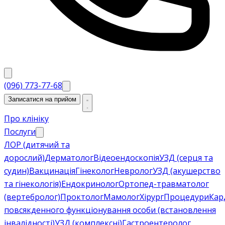
(096) 773-77-68
Записатися на прийом
Про клініку
Послуги
ЛОР (дитячий та
дорослий)
Дерматолог
Відеоендоскопія
УЗД (серця та
судин)
Вакцинація
Гінеколог
Невролог
УЗД (акушерство
та гінекологія)
Ендокринолог
Ортопед-травматолог
(вертебролог)
Проктолог
Мамолог
Хірург
Процедури
Кар
повсякденного функціонування особи (встановлення
інвалідності)
УЗД (комплексні)
Гастроентеролог