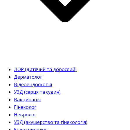
ЛОР (дитячий та дорослий)
Дерматолог
Відеоендоскопія
УЗД (серця та судин)
Вакцинація
Гінеколог
Невролог
УЗД (акушерство та гінекологія)
Ендокринолог