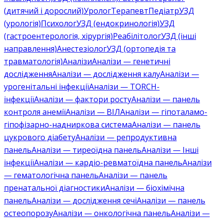
(дитячий і дорослий)
Уролог
Терапевт
Педіатр
УЗД
(урологія)
Психолог
УЗД (ендокринологія)
УЗД
(гастроентерологія, хірургія)
Реабілітолог
УЗД (інші
направлення)
Анестезіолог
УЗД (ортопедія та
травматологія)
Аналізи
Аналізи — генетичні
дослідження
Аналізи — дослідження калу
Аналізи —
урогенітальні інфекції
Аналізи — TORCH-
інфекції
Аналізи — фактори росту
Аналізи — панель
контроля анемії
Аналізи — ВІЛ
Аналізи — гіпоталамо-
гіпофізарно-надниркова система
Аналізи — панель
цукрового діабету
Аналізи — репродуктивна
панель
Аналізи — тиреоїдна панель
Аналізи — Інші
інфекції
Аналізи — кардіо-ревматоїдна панель
Аналізи
— гематологічна панель
Аналізи — панель
пренатальної діагностики
Аналізи — біохімічна
панель
Аналізи — дослідження сечі
Аналізи — панель
остеопорозу
Аналізи — онкологічна панель
Аналізи —