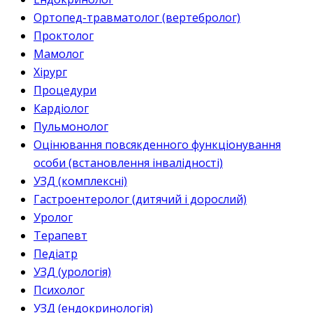
Ортопед-травматолог (вертебролог)
Проктолог
Мамолог
Хірург
Процедури
Кардіолог
Пульмонолог
Оцінювання повсякденного функціонування
особи (встановлення інвалідності)
УЗД (комплексні)
Гастроентеролог (дитячий і дорослий)
Уролог
Терапевт
Педіатр
УЗД (урологія)
Психолог
УЗД (ендокринологія)