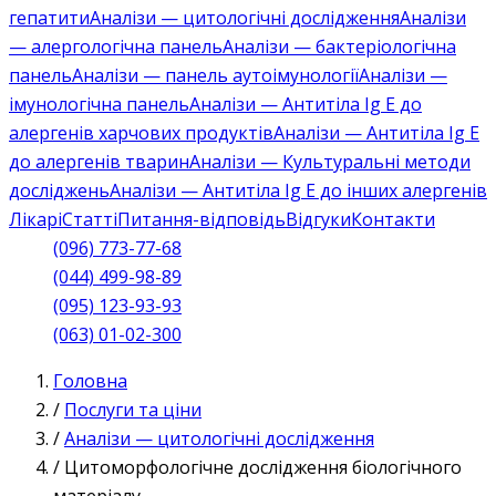
гепатити
Аналізи — цитологічні дослідження
Аналізи
— алергологічна панель
Аналізи — бактеріологічна
панель
Аналізи — панель аутоімунології
Аналізи —
імунологічна панель
Аналізи — Антитіла Ig E до
алергенів харчових продуктів
Аналізи — Антитіла Ig E
до алергенів тварин
Аналізи — Культуральні методи
досліджень
Аналізи — Антитіла Ig E до інших алергенів
Лікарі
Статті
Питання-відповідь
Відгуки
Контакти
(096) 773-77-68
(044) 499-98-89
(095) 123-93-93
(063) 01-02-300
Головна
/
Послуги та ціни
/
Аналізи — цитологічні дослідження
/
Цитоморфологічне дослідження біологічного