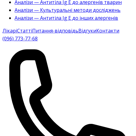
Аналізи — Антитіла Ig E до алергенів тварин
Аналізи — Культуральні методи досліджень
Аналізи — Антитіла Ig E до інших алергенів
Лікарі
Статті
Питання-відповідь
Відгуки
Контакти
(096) 773-77-68