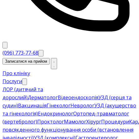
(096) 773-77-68
Записатися на прийом
Про клініку
Послуги
ЛОР (дитячий та
дорослий)
Дерматолог
Відеоендоскопія
УЗД (серця та
судин)
Вакцинація
Гінеколог
Невролог
УЗД (акушерство
та гінекологія)
Ендокринолог
Ортопед-травматолог
(вертебролог)
Проктолог
Мамолог
Хірург
Процедури
Кар
повсякденного функціонування особи (встановлення
інвалідності)
УЗД (комплексні)
Гастроентеролог