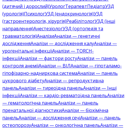
(дитячий і дорослий)
Уролог
Терапевт
Педіатр
УЗД
(урологія)
Психолог
УЗД (ендокринологія)
УЗД
(гастроентерологія, хірургія)
Реабілітолог
УЗД (інші
направлення)
Анестезіолог
УЗД (ортопедія та
травматологія)
Аналізи
Аналізи — генетичні
дослідження
Аналізи — дослідження калу
Аналізи —
урогенітальні інфекції
Аналізи — TORCH-
інфекції
Аналізи — фактори росту
Аналізи — панель
контроля анемії
Аналізи — ВІЛ
Аналізи — гіпоталамо-
гіпофізарно-надниркова система
Аналізи — панель
цукрового діабету
Аналізи — репродуктивна
панель
Аналізи — тиреоїдна панель
Аналізи — Інші
інфекції
Аналізи — кардіо-ревматоїдна панель
Аналізи
— гематологічна панель
Аналізи — панель
пренатальної діагностики
Аналізи — біохімічна
панель
Аналізи — дослідження сечі
Аналізи — панель
остеопорозу
Аналізи — онкологічна панель
Аналізи —