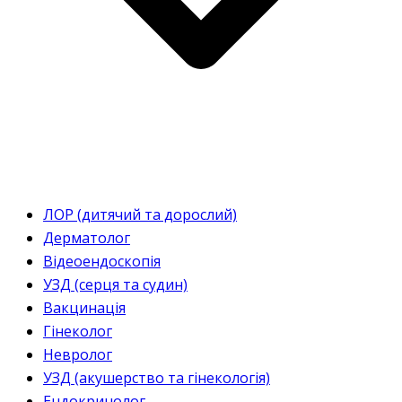
ЛОР (дитячий та дорослий)
Дерматолог
Відеоендоскопія
УЗД (серця та судин)
Вакцинація
Гінеколог
Невролог
УЗД (акушерство та гінекологія)
Ендокринолог