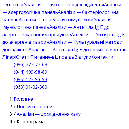
гепатити
Аналізи — цитологічні дослідження
Аналізи
— алергологічна панель
Аналізи — бактеріологічна
панель
Аналізи — панель аутоімунології
Аналізи —
імунологічна панель
Аналізи — Антитіла Ig E до
алергенів харчових продуктів
Аналізи — Антитіла Ig E
до алергенів тварин
Аналізи — Культуральні методи
досліджень
Аналізи — Антитіла Ig E до інших алергенів
Лікарі
Статті
Питання-відповідь
Відгуки
Контакти
(096) 773-77-68
(044) 499-98-89
(095) 123-93-93
(063) 01-02-300
Головна
/
Послуги та ціни
/
Аналізи — дослідження калу
/
Копрограма