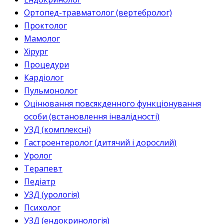
Ортопед-травматолог (вертебролог)
Проктолог
Мамолог
Хірург
Процедури
Кардіолог
Пульмонолог
Оцінювання повсякденного функціонування
особи (встановлення інвалідності)
УЗД (комплексні)
Гастроентеролог (дитячий і дорослий)
Уролог
Терапевт
Педіатр
УЗД (урологія)
Психолог
УЗД (ендокринологія)