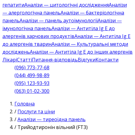
гепатити
Аналізи — цитологічні дослідження
Аналізи
— алергологічна панель
Аналізи — бактеріологічна
панель
Аналізи — панель аутоімунології
Аналізи —
імунологічна панель
Аналізи — Антитіла Ig E до
алергенів харчових продуктів
Аналізи — Антитіла Ig E
до алергенів тварин
Аналізи — Культуральні методи
досліджень
Аналізи — Антитіла Ig E до інших алергенів
Лікарі
Статті
Питання-відповідь
Відгуки
Контакти
(096) 773-77-68
(044) 499-98-89
(095) 123-93-93
(063) 01-02-300
Головна
/
Послуги та ціни
/
Аналізи — тиреоїдна панель
/
Трийодтиронін вільний (FТ3)