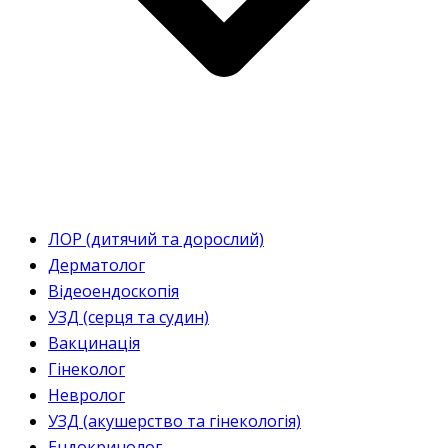
ЛОР (дитячий та дорослий)
Дерматолог
Відеоендоскопія
УЗД (серця та судин)
Вакцинація
Гінеколог
Невролог
УЗД (акушерство та гінекологія)
Ендокринолог