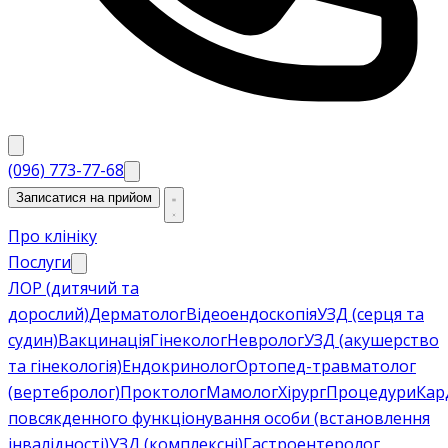
(096) 773-77-68
Записатися на прийом
Про клініку
Послуги
ЛОР (дитячий та
дорослий)
Дерматолог
Відеоендоскопія
УЗД (серця та
судин)
Вакцинація
Гінеколог
Невролог
УЗД (акушерство
та гінекологія)
Ендокринолог
Ортопед-травматолог
(вертебролог)
Проктолог
Мамолог
Хірург
Процедури
Кар
повсякденного функціонування особи (встановлення
інвалідності)
УЗД (комплексні)
Гастроентеролог