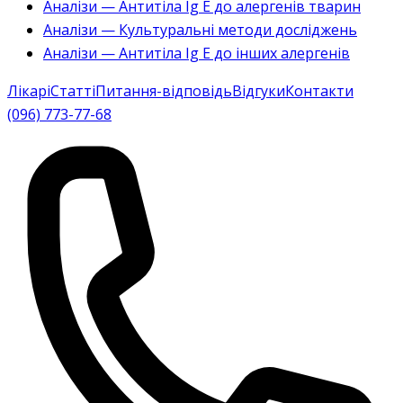
Аналізи — Антитіла Ig E до алергенів тварин
Аналізи — Культуральні методи досліджень
Аналізи — Антитіла Ig E до інших алергенів
Лікарі
Статті
Питання-відповідь
Відгуки
Контакти
(096) 773-77-68