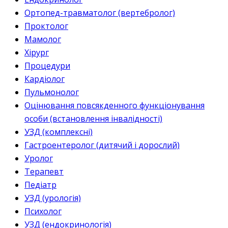
Ортопед-травматолог (вертебролог)
Проктолог
Мамолог
Хірург
Процедури
Кардіолог
Пульмонолог
Оцінювання повсякденного функціонування
особи (встановлення інвалідності)
УЗД (комплексні)
Гастроентеролог (дитячий і дорослий)
Уролог
Терапевт
Педіатр
УЗД (урологія)
Психолог
УЗД (ендокринологія)