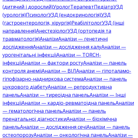
(дитячий і дорослий)
Уролог
Терапевт
Педіатр
УЗД
(урологія)
Психолог
УЗД (ендокринологія)
УЗД
(гастроентерологія, хірургія)
Реабілітолог
УЗД (інші
направлення)
Анестезіолог
УЗД (ортопедія та
травматологія)
Аналізи
Аналізи — генетичні
дослідження
Аналізи — дослідження калу
Аналізи —
урогенітальні інфекції
Аналізи — TORCH-
інфекції
Аналізи — фактори росту
Аналізи — панель
контроля анемії
Аналізи — ВІЛ
Аналізи — гіпоталамо-
гіпофізарно-надниркова система
Аналізи — панель
цукрового діабету
Аналізи — репродуктивна
панель
Аналізи — тиреоїдна панель
Аналізи — Інші
інфекції
Аналізи — кардіо-ревматоїдна панель
Аналізи
— гематологічна панель
Аналізи — панель
пренатальної діагностики
Аналізи — біохімічна
панель
Аналізи — дослідження сечі
Аналізи — панель
остеопорозу
Аналізи — онкологічна панель
Аналізи —