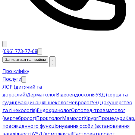
(096) 773-77-68
Записатися на прийом
Про клініку
Послуги
ЛОР (дитячий та
дорослий)
Дерматолог
Відеоендоскопія
УЗД (серця та
судин)
Вакцинація
Гінеколог
Невролог
УЗД (акушерство
та гінекологія)
Ендокринолог
Ортопед-травматолог
(вертебролог)
Проктолог
Мамолог
Хірург
Процедури
Кар
повсякденного функціонування особи (встановлення
інвалідності)
УЗД (комплексні)
Гастроентеролог