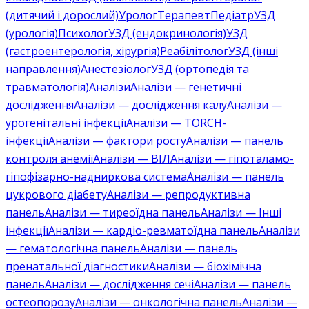
(дитячий і дорослий)
Уролог
Терапевт
Педіатр
УЗД
(урологія)
Психолог
УЗД (ендокринологія)
УЗД
(гастроентерологія, хірургія)
Реабілітолог
УЗД (інші
направлення)
Анестезіолог
УЗД (ортопедія та
травматологія)
Аналізи
Аналізи — генетичні
дослідження
Аналізи — дослідження калу
Аналізи —
урогенітальні інфекції
Аналізи — TORCH-
інфекції
Аналізи — фактори росту
Аналізи — панель
контроля анемії
Аналізи — ВІЛ
Аналізи — гіпоталамо-
гіпофізарно-надниркова система
Аналізи — панель
цукрового діабету
Аналізи — репродуктивна
панель
Аналізи — тиреоїдна панель
Аналізи — Інші
інфекції
Аналізи — кардіо-ревматоїдна панель
Аналізи
— гематологічна панель
Аналізи — панель
пренатальної діагностики
Аналізи — біохімічна
панель
Аналізи — дослідження сечі
Аналізи — панель
остеопорозу
Аналізи — онкологічна панель
Аналізи —