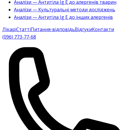
Аналізи — Антитіла Ig E до алергенів тварин
Аналізи — Культуральні методи досліджень
Аналізи — Антитіла Ig E до інших алергенів
Лікарі
Статті
Питання-відповідь
Відгуки
Контакти
(096) 773-77-68