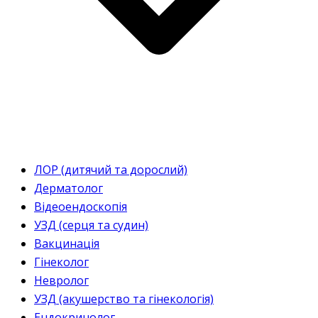
ЛОР (дитячий та дорослий)
Дерматолог
Відеоендоскопія
УЗД (серця та судин)
Вакцинація
Гінеколог
Невролог
УЗД (акушерство та гінекологія)
Ендокринолог