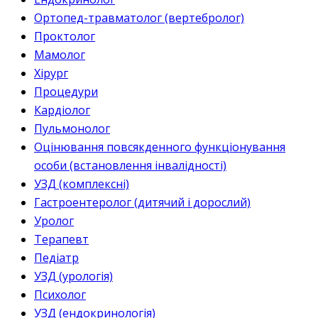
Ортопед-травматолог (вертебролог)
Проктолог
Мамолог
Хірург
Процедури
Кардіолог
Пульмонолог
Оцінювання повсякденного функціонування
особи (встановлення інвалідності)
УЗД (комплексні)
Гастроентеролог (дитячий і дорослий)
Уролог
Терапевт
Педіатр
УЗД (урологія)
Психолог
УЗД (ендокринологія)