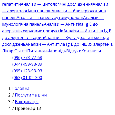
гепатити
Аналізи — цитологічні дослідження
Аналізи
— алергологічна панель
Аналізи — бактеріологічна
панель
Аналізи — панель аутоімунології
Аналізи —
імунологічна панель
Аналізи — Антитіла Ig E до
алергенів харчових продуктів
Аналізи — Антитіла Ig E
до алергенів тварин
Аналізи — Культуральні методи
досліджень
Аналізи — Антитіла Ig E до інших алергенів
Лікарі
Статті
Питання-відповідь
Відгуки
Контакти
(096) 773-77-68
(044) 499-98-89
(095) 123-93-93
(063) 01-02-300
Головна
/
Послуги та ціни
/
Вакцинація
/
Превенар 13