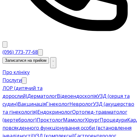
(096) 773-77-68
Записатися на прийом
Про клініку
Послуги
ЛОР (дитячий та
дорослий)
Дерматолог
Відеоендоскопія
УЗД (серця та
судин)
Вакцинація
Гінеколог
Невролог
УЗД (акушерство
та гінекологія)
Ендокринолог
Ортопед-травматолог
(вертебролог)
Проктолог
Мамолог
Хірург
Процедури
Кар
повсякденного функціонування особи (встановлення
інвалідності)
УЗД (комплексні)
Гастроентеролог