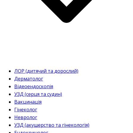
ЛОР (дитячий та дорослий)
Дерматолог
Відеоендоскопія
УЗД (серця та судин)
Вакцинація
Гінеколог
Невролог
УЗД (акушерство та гінекологія)
Ендокринолог