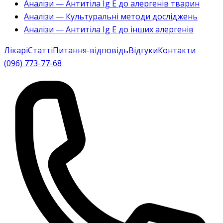
Аналізи — Антитіла Ig E до алергенів тварин
Аналізи — Культуральні методи досліджень
Аналізи — Антитіла Ig E до інших алергенів
Лікарі
Статті
Питання-відповідь
Відгуки
Контакти
(096) 773-77-68