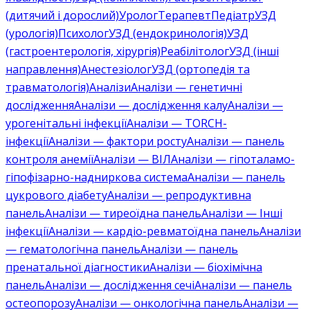
(дитячий і дорослий)
Уролог
Терапевт
Педіатр
УЗД
(урологія)
Психолог
УЗД (ендокринологія)
УЗД
(гастроентерологія, хірургія)
Реабілітолог
УЗД (інші
направлення)
Анестезіолог
УЗД (ортопедія та
травматологія)
Аналізи
Аналізи — генетичні
дослідження
Аналізи — дослідження калу
Аналізи —
урогенітальні інфекції
Аналізи — TORCH-
інфекції
Аналізи — фактори росту
Аналізи — панель
контроля анемії
Аналізи — ВІЛ
Аналізи — гіпоталамо-
гіпофізарно-надниркова система
Аналізи — панель
цукрового діабету
Аналізи — репродуктивна
панель
Аналізи — тиреоїдна панель
Аналізи — Інші
інфекції
Аналізи — кардіо-ревматоїдна панель
Аналізи
— гематологічна панель
Аналізи — панель
пренатальної діагностики
Аналізи — біохімічна
панель
Аналізи — дослідження сечі
Аналізи — панель
остеопорозу
Аналізи — онкологічна панель
Аналізи —