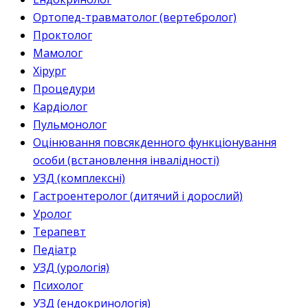
Ортопед-травматолог (вертебролог)
Проктолог
Мамолог
Хірург
Процедури
Кардіолог
Пульмонолог
Оцінювання повсякденного функціонування
особи (встановлення інвалідності)
УЗД (комплексні)
Гастроентеролог (дитячий і дорослий)
Уролог
Терапевт
Педіатр
УЗД (урологія)
Психолог
УЗД (ендокринологія)