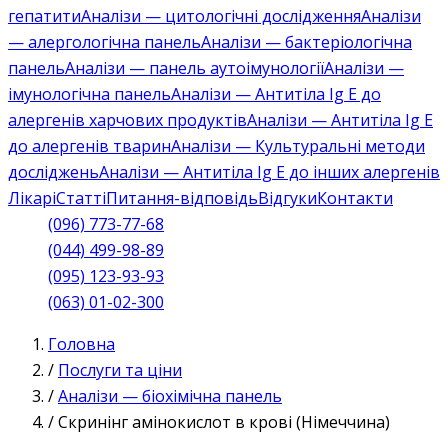
гепатити
Аналізи — цитологічні дослідження
Аналізи
— алергологічна панель
Аналізи — бактеріологічна
панель
Аналізи — панель аутоімунології
Аналізи —
імунологічна панель
Аналізи — Антитіла Ig E до
алергенів харчових продуктів
Аналізи — Антитіла Ig E
до алергенів тварин
Аналізи — Культуральні методи
досліджень
Аналізи — Антитіла Ig E до інших алергенів
Лікарі
Статті
Питання-відповідь
Відгуки
Контакти
(096) 773-77-68
(044) 499-98-89
(095) 123-93-93
(063) 01-02-300
Головна
/
Послуги та ціни
/
Аналізи — біохімічна панель
/
Скринінг амінокислот в крові (Німеччина)