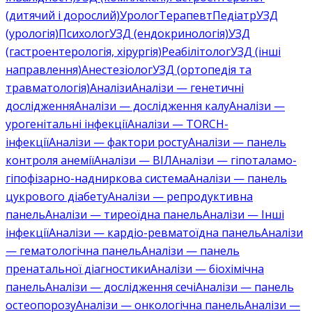
(дитячий і дорослий)
Уролог
Терапевт
Педіатр
УЗД
(урологія)
Психолог
УЗД (ендокринологія)
УЗД
(гастроентерологія, хірургія)
Реабілітолог
УЗД (інші
направлення)
Анестезіолог
УЗД (ортопедія та
травматологія)
Аналізи
Аналізи — генетичні
дослідження
Аналізи — дослідження калу
Аналізи —
урогенітальні інфекції
Аналізи — TORCH-
інфекції
Аналізи — фактори росту
Аналізи — панель
контроля анемії
Аналізи — ВІЛ
Аналізи — гіпоталамо-
гіпофізарно-надниркова система
Аналізи — панель
цукрового діабету
Аналізи — репродуктивна
панель
Аналізи — тиреоїдна панель
Аналізи — Інші
інфекції
Аналізи — кардіо-ревматоїдна панель
Аналізи
— гематологічна панель
Аналізи — панель
пренатальної діагностики
Аналізи — біохімічна
панель
Аналізи — дослідження сечі
Аналізи — панель
остеопорозу
Аналізи — онкологічна панель
Аналізи —