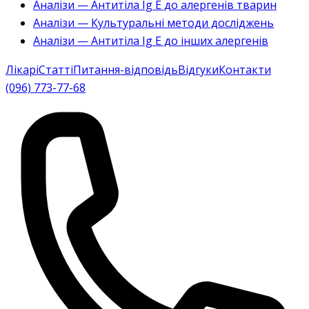
Аналізи — Антитіла Ig E до алергенів тварин
Аналізи — Культуральні методи досліджень
Аналізи — Антитіла Ig E до інших алергенів
Лікарі
Статті
Питання-відповідь
Відгуки
Контакти
(096) 773-77-68