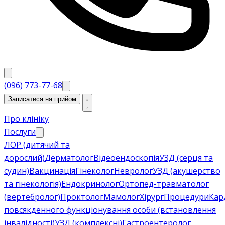
(096) 773-77-68
Записатися на прийом
Про клініку
Послуги
ЛОР (дитячий та
дорослий)
Дерматолог
Відеоендоскопія
УЗД (серця та
судин)
Вакцинація
Гінеколог
Невролог
УЗД (акушерство
та гінекологія)
Ендокринолог
Ортопед-травматолог
(вертебролог)
Проктолог
Мамолог
Хірург
Процедури
Кар
повсякденного функціонування особи (встановлення
інвалідності)
УЗД (комплексні)
Гастроентеролог