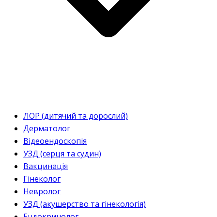
ЛОР (дитячий та дорослий)
Дерматолог
Відеоендоскопія
УЗД (серця та судин)
Вакцинація
Гінеколог
Невролог
УЗД (акушерство та гінекологія)
Ендокринолог