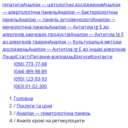
гепатити
Аналізи — цитологічні дослідження
Аналізи
— алергологічна панель
Аналізи — бактеріологічна
панель
Аналізи — панель аутоімунології
Аналізи —
імунологічна панель
Аналізи — Антитіла Ig E до
алергенів харчових продуктів
Аналізи — Антитіла Ig E
до алергенів тварин
Аналізи — Культуральні методи
досліджень
Аналізи — Антитіла Ig E до інших алергенів
Лікарі
Статті
Питання-відповідь
Відгуки
Контакти
(096) 773-77-68
(044) 499-98-89
(095) 123-93-93
(063) 01-02-300
Головна
/
Послуги та ціни
/
Аналізи — гематологічна панель
/
Аналіз крові на ретикулоцити