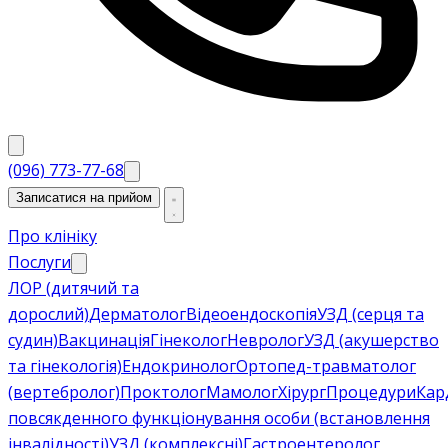
(096) 773-77-68
Записатися на прийом
Про клініку
Послуги
ЛОР (дитячий та
дорослий)
Дерматолог
Відеоендоскопія
УЗД (серця та
судин)
Вакцинація
Гінеколог
Невролог
УЗД (акушерство
та гінекологія)
Ендокринолог
Ортопед-травматолог
(вертебролог)
Проктолог
Мамолог
Хірург
Процедури
Кар
повсякденного функціонування особи (встановлення
інвалідності)
УЗД (комплексні)
Гастроентеролог