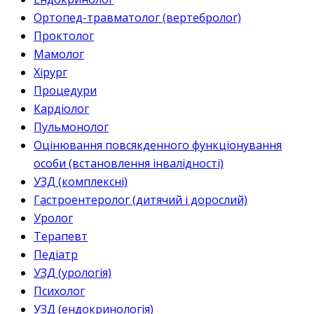
Ортопед-травматолог (вертебролог)
Проктолог
Мамолог
Хірург
Процедури
Кардіолог
Пульмонолог
Оцінювання повсякденного функціонування
особи (встановлення інвалідності)
УЗД (комплексні)
Гастроентеролог (дитячий і дорослий)
Уролог
Терапевт
Педіатр
УЗД (урологія)
Психолог
УЗД (ендокринологія)