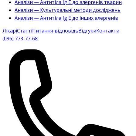
Аналізи — Антитіла Ig E до алергенів тварин
Аналізи — Культуральні методи досліджень
Аналізи — Антитіла Ig E до інших алергенів
Лікарі
Статті
Питання-відповідь
Відгуки
Контакти
(096) 773-77-68