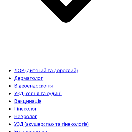
ЛОР (дитячий та дорослий)
Дерматолог
Відеоендоскопія
УЗД (серця та судин)
Вакцинація
Гінеколог
Невролог
УЗД (акушерство та гінекологія)
Ендокринолог