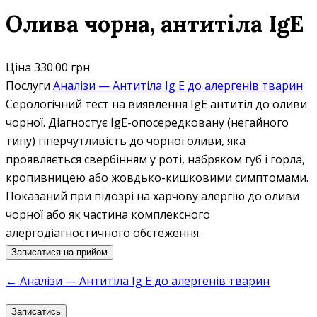
Олива чорна, антитіла IgE
Ціна
330.00 грн
Послуги
Аналізи — Антитіла Ig E до алергенів тварин
Серологічний тест на виявлення IgE антитіл до оливи
чорної. Діагностує IgE-опосередковану (негайного
типу) гіперчутливість до чорної оливи, яка
проявляється свербінням у роті, набряком губ і горла,
кропивницею або жовдько-кишковими симптомами.
Показаний при підозрі на харчову алергію до оливи
чорної або як частина комплексного
алергодіагностичного обстеження.
Записатися на прийом
← Аналізи — Антитіла Ig E до алергенів тварин
Записатись