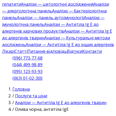
гепатити
Аналізи — цитологічні дослідження
Аналізи
— алергологічна панель
Аналізи — бактеріологічна
панель
Аналізи — панель аутоімунології
Аналізи —
імунологічна панель
Аналізи — Антитіла Ig E до
алергенів харчових продуктів
Аналізи — Антитіла Ig E
до алергенів тварин
Аналізи — Культуральні методи
досліджень
Аналізи — Антитіла Ig E до інших алергенів
Лікарі
Статті
Питання-відповідь
Відгуки
Контакти
(096) 773-77-68
(044) 499-98-89
(095) 123-93-93
(063) 01-02-300
Головна
/
Послуги та ціни
/
Аналізи — Антитіла Ig E до алергенів тварин
/
Олива чорна, антитіла IgE