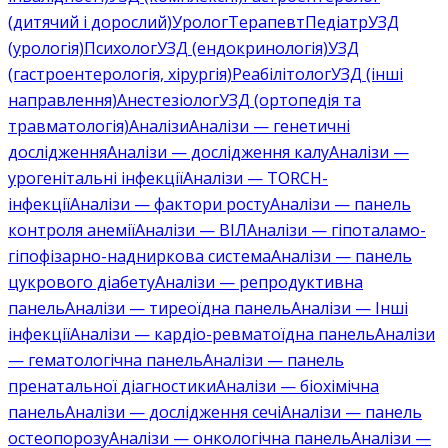
(дитячий і дорослий)
Уролог
Терапевт
Педіатр
УЗД
(урологія)
Психолог
УЗД (ендокринологія)
УЗД
(гастроентерологія, хірургія)
Реабілітолог
УЗД (інші
направлення)
Анестезіолог
УЗД (ортопедія та
травматологія)
Аналізи
Аналізи — генетичні
дослідження
Аналізи — дослідження калу
Аналізи —
урогенітальні інфекції
Аналізи — TORCH-
інфекції
Аналізи — фактори росту
Аналізи — панель
контроля анемії
Аналізи — ВІЛ
Аналізи — гіпоталамо-
гіпофізарно-надниркова система
Аналізи — панель
цукрового діабету
Аналізи — репродуктивна
панель
Аналізи — тиреоїдна панель
Аналізи — Інші
інфекції
Аналізи — кардіо-ревматоїдна панель
Аналізи
— гематологічна панель
Аналізи — панель
пренатальної діагностики
Аналізи — біохімічна
панель
Аналізи — дослідження сечі
Аналізи — панель
остеопорозу
Аналізи — онкологічна панель
Аналізи —