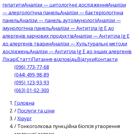
гепатити
Аналізи — цитологічні дослідження
Аналізи
— алергологічна панель
Аналізи — бактеріологічна
панель
Аналізи — панель аутоімунології
Аналізи —
імунологічна панель
Аналізи — Антитіла Ig E до
алергенів харчових продуктів
Аналізи — Антитіла Ig E
до алергенів тварин
Аналізи — Культуральні методи
досліджень
Аналізи — Антитіла Ig E до інших алергенів
Лікарі
Статті
Питання-відповідь
Відгуки
Контакти
(096) 773-77-68
(044) 499-98-89
(095) 123-93-93
(063) 01-02-300
Головна
/
Послуги та ціни
/
Хірург
/
Тонкоголкова пункційна біопсія утворення