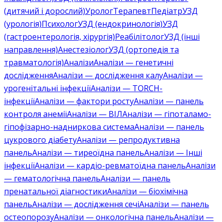
(дитячий і дорослий)
Уролог
Терапевт
Педіатр
УЗД
(урологія)
Психолог
УЗД (ендокринологія)
УЗД
(гастроентерологія, хірургія)
Реабілітолог
УЗД (інші
направлення)
Анестезіолог
УЗД (ортопедія та
травматологія)
Аналізи
Аналізи — генетичні
дослідження
Аналізи — дослідження калу
Аналізи —
урогенітальні інфекції
Аналізи — TORCH-
інфекції
Аналізи — фактори росту
Аналізи — панель
контроля анемії
Аналізи — ВІЛ
Аналізи — гіпоталамо-
гіпофізарно-надниркова система
Аналізи — панель
цукрового діабету
Аналізи — репродуктивна
панель
Аналізи — тиреоїдна панель
Аналізи — Інші
інфекції
Аналізи — кардіо-ревматоїдна панель
Аналізи
— гематологічна панель
Аналізи — панель
пренатальної діагностики
Аналізи — біохімічна
панель
Аналізи — дослідження сечі
Аналізи — панель
остеопорозу
Аналізи — онкологічна панель
Аналізи —