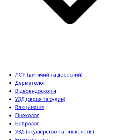
ЛОР (дитячий та дорослий)
Дерматолог
Відеоендоскопія
УЗД (серця та судин)
Вакцинація
Гінеколог
Невролог
УЗД (акушерство та гінекологія)
Ендокринолог