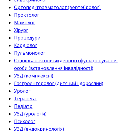
Ортопед-травматолог (вертебролог)
Проктолог
Мамолог
Хірург
Процедури
Кардіолог
Пульмонолог
Оцінювання повсякденного функціонування
особи (встановлення інвалідності)
УЗД (комплексні)
Гастроентеролог (дитячий і дорослий)
Уролог
Терапевт
Педіатр
УЗД (урологія)
Психолог
УЗД (ендокринологія)