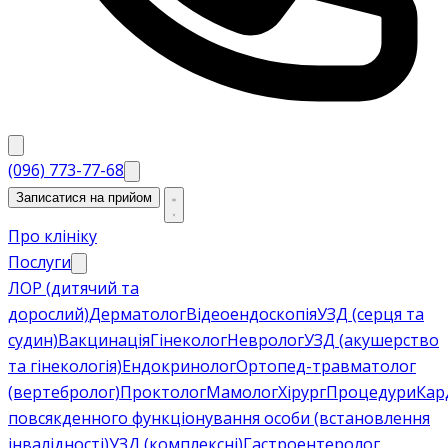
(096) 773-77-68
Записатися на прийом
Про клініку
Послуги
ЛОР (дитячий та
дорослий)
Дерматолог
Відеоендоскопія
УЗД (серця та
судин)
Вакцинація
Гінеколог
Невролог
УЗД (акушерство
та гінекологія)
Ендокринолог
Ортопед-травматолог
(вертебролог)
Проктолог
Мамолог
Хірург
Процедури
Кар
повсякденного функціонування особи (встановлення
інвалідності)
УЗД (комплексні)
Гастроентеролог