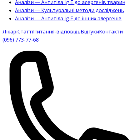
Аналізи — Антитіла Ig E до алергенів тварин
Аналізи — Культуральні методи досліджень
Аналізи — Антитіла Ig E до інших алергенів
Лікарі
Статті
Питання-відповідь
Відгуки
Контакти
(096) 773-77-68