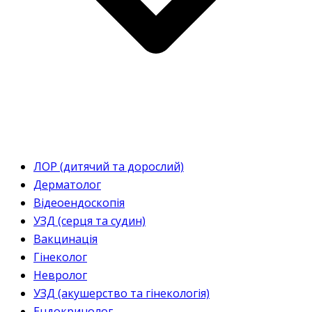
ЛОР (дитячий та дорослий)
Дерматолог
Відеоендоскопія
УЗД (серця та судин)
Вакцинація
Гінеколог
Невролог
УЗД (акушерство та гінекологія)
Ендокринолог