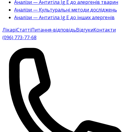
Аналізи — Антитіла Ig E до алергенів тварин
Аналізи — Культуральні методи досліджень
Аналізи — Антитіла Ig E до інших алергенів
Лікарі
Статті
Питання-відповідь
Відгуки
Контакти
(096) 773-77-68