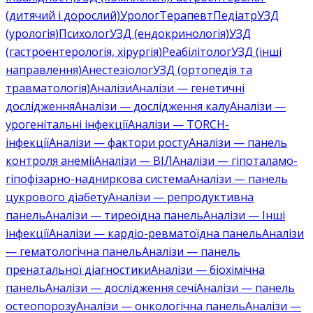
(дитячий і дорослий)
Уролог
Терапевт
Педіатр
УЗД
(урологія)
Психолог
УЗД (ендокринологія)
УЗД
(гастроентерологія, хірургія)
Реабілітолог
УЗД (інші
направлення)
Анестезіолог
УЗД (ортопедія та
травматологія)
Аналізи
Аналізи — генетичні
дослідження
Аналізи — дослідження калу
Аналізи —
урогенітальні інфекції
Аналізи — TORCH-
інфекції
Аналізи — фактори росту
Аналізи — панель
контроля анемії
Аналізи — ВІЛ
Аналізи — гіпоталамо-
гіпофізарно-надниркова система
Аналізи — панель
цукрового діабету
Аналізи — репродуктивна
панель
Аналізи — тиреоїдна панель
Аналізи — Інші
інфекції
Аналізи — кардіо-ревматоїдна панель
Аналізи
— гематологічна панель
Аналізи — панель
пренатальної діагностики
Аналізи — біохімічна
панель
Аналізи — дослідження сечі
Аналізи — панель
остеопорозу
Аналізи — онкологічна панель
Аналізи —