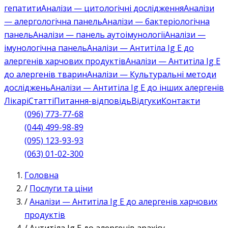
гепатити
Аналізи — цитологічні дослідження
Аналізи
— алергологічна панель
Аналізи — бактеріологічна
панель
Аналізи — панель аутоімунології
Аналізи —
імунологічна панель
Аналізи — Антитіла Ig E до
алергенів харчових продуктів
Аналізи — Антитіла Ig E
до алергенів тварин
Аналізи — Культуральні методи
досліджень
Аналізи — Антитіла Ig E до інших алергенів
Лікарі
Статті
Питання-відповідь
Відгуки
Контакти
(096) 773-77-68
(044) 499-98-89
(095) 123-93-93
(063) 01-02-300
Головна
/
Послуги та ціни
/
Аналізи — Антитіла Ig E до алергенів харчових
продуктів