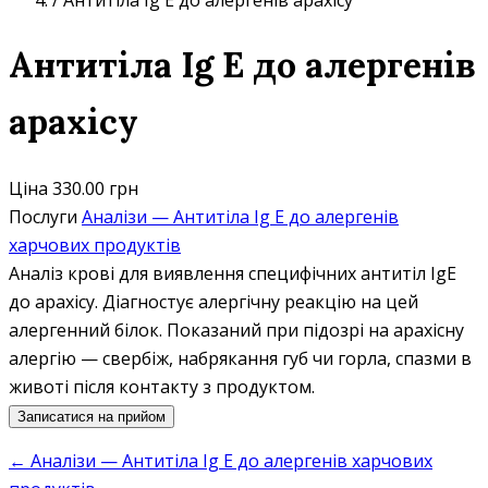
/
Антитіла Ig E до алергенів арахісу
Антитіла Ig E до алергенів
арахісу
Ціна
330.00 грн
Послуги
Аналізи — Антитіла Ig E до алергенів
харчових продуктів
Аналіз крові для виявлення специфічних антитіл IgE
до арахісу. Діагностує алергічну реакцію на цей
алергенний білок. Показаний при підозрі на арахісну
алергію — свербіж, набрякання губ чи горла, спазми в
животі після контакту з продуктом.
Записатися на прийом
← Аналізи — Антитіла Ig E до алергенів харчових