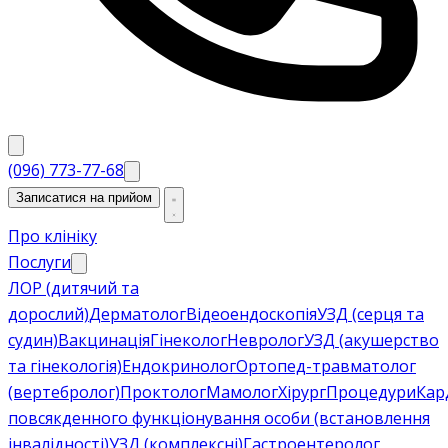
(096) 773-77-68
Записатися на прийом
Про клініку
Послуги
ЛОР (дитячий та
дорослий)
Дерматолог
Відеоендоскопія
УЗД (серця та
судин)
Вакцинація
Гінеколог
Невролог
УЗД (акушерство
та гінекологія)
Ендокринолог
Ортопед-травматолог
(вертебролог)
Проктолог
Мамолог
Хірург
Процедури
Кар
повсякденного функціонування особи (встановлення
інвалідності)
УЗД (комплексні)
Гастроентеролог