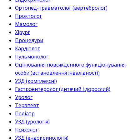
Ортопед-травматолог (вертебролог)
Проктолог
Мамолог
Хірург
Процедури
Кардіолог
Пульмонолог
Оцінювання повсякденного функціонування
особи (встановлення інвалідності)
УЗД (комплексні)
Гастроентеролог (дитячий і дорослий)
Уролог
Терапевт
Педіатр
УЗД (урологія)
Психолог
УЗД (ендокринологія)