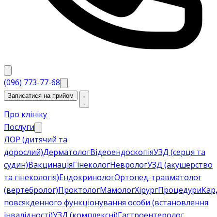
(096) 773-77-68
Записатися на прийом
Про клініку
Послуги
ЛОР (дитячий та
дорослий)
Дерматолог
Відеоендоскопія
УЗД (серця та
судин)
Вакцинація
Гінеколог
Невролог
УЗД (акушерство
та гінекологія)
Ендокринолог
Ортопед-травматолог
(вертебролог)
Проктолог
Мамолог
Хірург
Процедури
Кар
повсякденного функціонування особи (встановлення
інвалідності)
УЗД (комплексні)
Гастроентеролог