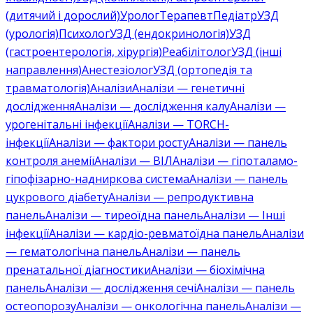
(дитячий і дорослий)
Уролог
Терапевт
Педіатр
УЗД
(урологія)
Психолог
УЗД (ендокринологія)
УЗД
(гастроентерологія, хірургія)
Реабілітолог
УЗД (інші
направлення)
Анестезіолог
УЗД (ортопедія та
травматологія)
Аналізи
Аналізи — генетичні
дослідження
Аналізи — дослідження калу
Аналізи —
урогенітальні інфекції
Аналізи — TORCH-
інфекції
Аналізи — фактори росту
Аналізи — панель
контроля анемії
Аналізи — ВІЛ
Аналізи — гіпоталамо-
гіпофізарно-надниркова система
Аналізи — панель
цукрового діабету
Аналізи — репродуктивна
панель
Аналізи — тиреоїдна панель
Аналізи — Інші
інфекції
Аналізи — кардіо-ревматоїдна панель
Аналізи
— гематологічна панель
Аналізи — панель
пренатальної діагностики
Аналізи — біохімічна
панель
Аналізи — дослідження сечі
Аналізи — панель
остеопорозу
Аналізи — онкологічна панель
Аналізи —