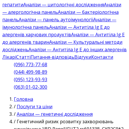
гепатити
Аналізи — цитологічні дослідження
Аналізи
— алергологічна панель
Аналізи — бактеріологічна
панель
Аналізи — панель аутоімунології
Аналізи —
імунологічна панель
Аналізи — Антитіла Ig E до
алергенів харчових продуктів
Аналізи — Антитіла Ig E
до алергенів тварин
Аналізи — Культуральні методи
досліджень
Аналізи — Антитіла Ig E до інших алергенів
Лікарі
Статті
Питання-відповідь
Відгуки
Контакти
(096) 773-77-68
(044) 499-98-89
(095) 123-93-93
(063) 01-02-300
Головна
/
Послуги та ціни
/
Аналізи — генетичні дослідження
/
Генетичний ризик розвитку захворювань