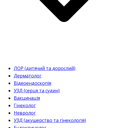
ЛОР (дитячий та дорослий)
Дерматолог
Відеоендоскопія
УЗД (серця та судин)
Вакцинація
Гінеколог
Невролог
УЗД (акушерство та гінекологія)
Ендокринолог