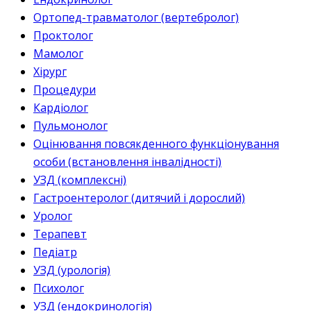
Ортопед-травматолог (вертебролог)
Проктолог
Мамолог
Хірург
Процедури
Кардіолог
Пульмонолог
Оцінювання повсякденного функціонування
особи (встановлення інвалідності)
УЗД (комплексні)
Гастроентеролог (дитячий і дорослий)
Уролог
Терапевт
Педіатр
УЗД (урологія)
Психолог
УЗД (ендокринологія)