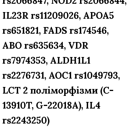
rs2066847, NOD2 rs2066844,
IL23R rs11209026, APOA5
rs651821, FADS rs174546,
ABO rs635634, VDR
rs7974353, ALDH1L1
rs2276731, AOC1 rs1049793,
LCT 2 поліморфізми (C-
13910T, G-22018A), IL4
rs2243250)