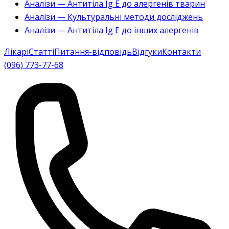
Аналізи — Антитіла Ig E до алергенів тварин
Аналізи — Культуральні методи досліджень
Аналізи — Антитіла Ig E до інших алергенів
Лікарі
Статті
Питання-відповідь
Відгуки
Контакти
(096) 773-77-68