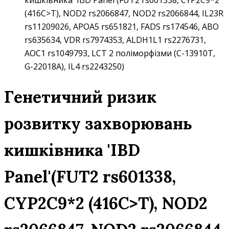
кишківника 'IBD Panel'(FUT2 rs601338, СYP2C9*2
(416C>T), NOD2 rs2066847, NOD2 rs2066844, IL23R
rs11209026, APOA5 rs651821, FADS rs174546, ABO
rs635634, VDR rs7974353, ALDH1L1 rs2276731,
AOC1 rs1049793, LCT 2 поліморфізми (C-13910T,
G-22018A), IL4 rs2243250)
Генетичний ризик
розвитку захворювань
кишківника 'IBD
Panel'(FUT2 rs601338,
СYP2C9*2 (416C>T), NOD2