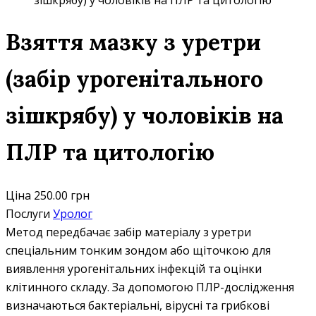
зішкрябу) у чоловіків на ПЛР та цитологію
Взяття мазку з уретри
(забір урогенітального
зішкрябу) у чоловіків на
ПЛР та цитологію
Ціна
250.00 грн
Послуги
Уролог
Метод передбачає забір матеріалу з уретри
спеціальним тонким зондом або щіточкою для
виявлення урогенітальних інфекцій та оцінки
клітинного складу. За допомогою ПЛР-дослідження
визначаються бактеріальні, вірусні та грибкові