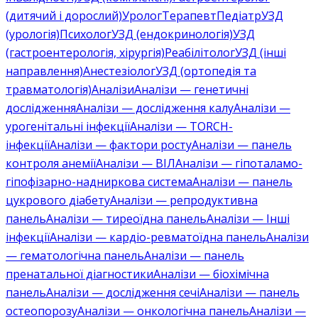
(дитячий і дорослий)
Уролог
Терапевт
Педіатр
УЗД
(урологія)
Психолог
УЗД (ендокринологія)
УЗД
(гастроентерологія, хірургія)
Реабілітолог
УЗД (інші
направлення)
Анестезіолог
УЗД (ортопедія та
травматологія)
Аналізи
Аналізи — генетичні
дослідження
Аналізи — дослідження калу
Аналізи —
урогенітальні інфекції
Аналізи — TORCH-
інфекції
Аналізи — фактори росту
Аналізи — панель
контроля анемії
Аналізи — ВІЛ
Аналізи — гіпоталамо-
гіпофізарно-надниркова система
Аналізи — панель
цукрового діабету
Аналізи — репродуктивна
панель
Аналізи — тиреоїдна панель
Аналізи — Інші
інфекції
Аналізи — кардіо-ревматоїдна панель
Аналізи
— гематологічна панель
Аналізи — панель
пренатальної діагностики
Аналізи — біохімічна
панель
Аналізи — дослідження сечі
Аналізи — панель
остеопорозу
Аналізи — онкологічна панель
Аналізи —