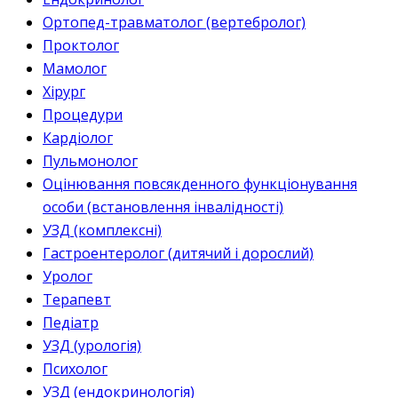
Ортопед-травматолог (вертебролог)
Проктолог
Мамолог
Хірург
Процедури
Кардіолог
Пульмонолог
Оцінювання повсякденного функціонування
особи (встановлення інвалідності)
УЗД (комплексні)
Гастроентеролог (дитячий і дорослий)
Уролог
Терапевт
Педіатр
УЗД (урологія)
Психолог
УЗД (ендокринологія)