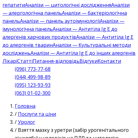
гепатити
Аналізи — цитологічні дослідження
Аналізи
— алергологічна панель
Аналізи — бактеріологічна
панель
Аналізи — панель аутоімунології
Аналізи —
імунологічна панель
Аналізи — Антитіла Ig E до
алергенів харчових продуктів
Аналізи — Антитіла Ig E
до алергенів тварин
Аналізи — Культуральні методи
досліджень
Аналізи — Антитіла Ig E до інших алергенів
Лікарі
Статті
Питання-відповідь
Відгуки
Контакти
(096) 773-77-68
(044) 499-98-89
(095) 123-93-93
(063) 01-02-300
Головна
/
Послуги та ціни
/
Уролог
/
Взяття мазку з уретри (забір урогенітального