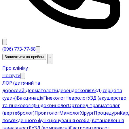
(096) 773-77-68
Записатися на прийом
Про клініку
Послуги
ЛОР (дитячий та
дорослий)
Дерматолог
Відеоендоскопія
УЗД (серця та
судин)
Вакцинація
Гінеколог
Невролог
УЗД (акушерство
та гінекологія)
Ендокринолог
Ортопед-травматолог
(вертебролог)
Проктолог
Мамолог
Хірург
Процедури
Кар
повсякденного функціонування особи (встановлення
інвалідності)
УЗД (комплексні)
Гастроентеролог