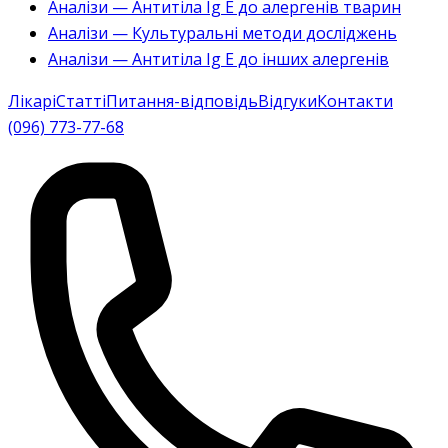
Аналізи — Антитіла Ig E до алергенів тварин
Аналізи — Культуральні методи досліджень
Аналізи — Антитіла Ig E до інших алергенів
Лікарі
Статті
Питання-відповідь
Відгуки
Контакти
(096) 773-77-68