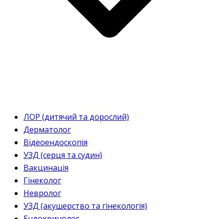
ЛОР (дитячий та дорослий)
Дерматолог
Відеоендоскопія
УЗД (серця та судин)
Вакцинація
Гінеколог
Невролог
УЗД (акушерство та гінекологія)
Ендокринолог