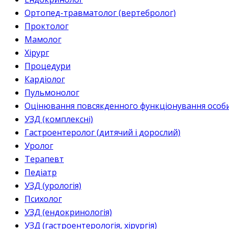
Ортопед-травматолог (вертебролог)
Проктолог
Мамолог
Хірург
Процедури
Кардіолог
Пульмонолог
Оцінювання повсякденного функціонування особи 
УЗД (комплексні)
Гастроентеролог (дитячий і дорослий)
Уролог
Терапевт
Педіатр
УЗД (урологія)
Психолог
УЗД (ендокринологія)
УЗД (гастроентерологія, хірургія)