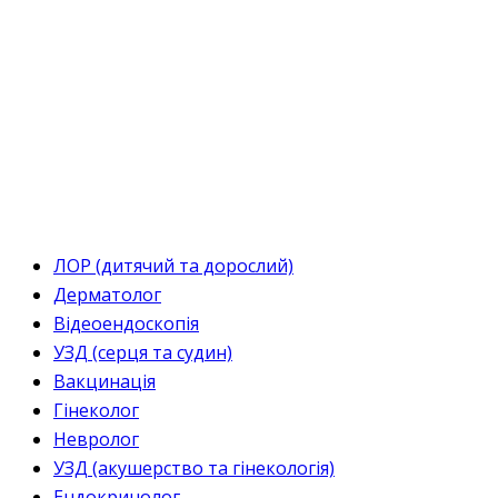
ЛОР (дитячий та дорослий)
Дерматолог
Відеоендоскопія
УЗД (серця та судин)
Вакцинація
Гінеколог
Невролог
УЗД (акушерство та гінекологія)
Ендокринолог