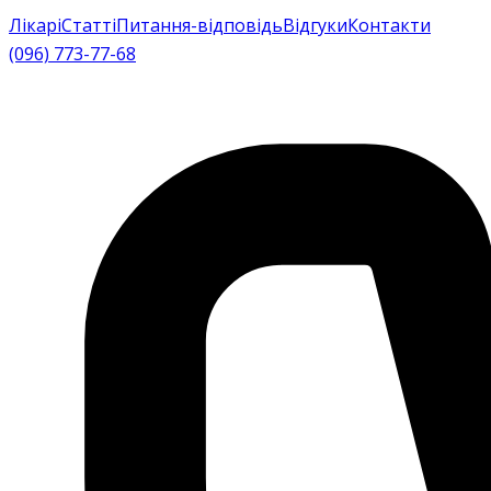
Лікарі
Статті
Питання-відповідь
Відгуки
Контакти
(096) 773-77-68