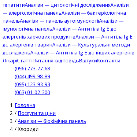
гепатити
Аналізи — цитологічні дослідження
Аналізи
— алергологічна панель
Аналізи — бактеріологічна
панель
Аналізи — панель аутоімунології
Аналізи —
імунологічна панель
Аналізи — Антитіла Ig E до
алергенів харчових продуктів
Аналізи — Антитіла Ig E
до алергенів тварин
Аналізи — Культуральні методи
досліджень
Аналізи — Антитіла Ig E до інших алергенів
Лікарі
Статті
Питання-відповідь
Відгуки
Контакти
(096) 773-77-68
(044) 499-98-89
(095) 123-93-93
(063) 01-02-300
Головна
/
Послуги та ціни
/
Аналізи — біохімічна панель
/
Хлориди