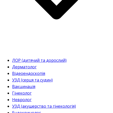
ЛОР (дитячий та дорослий)
Дерматолог
Відеоендоскопія
УЗД (серця та судин)
Вакцинація
Гінеколог
Невролог
УЗД (акушерство та гінекологія)
Ендокринолог