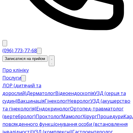
(096) 773-77-68
Записатися на прийом
Про клініку
Послуги
ЛОР (дитячий та
дорослий)
Дерматолог
Відеоендоскопія
УЗД (серця та
судин)
Вакцинація
Гінеколог
Невролог
УЗД (акушерство
та гінекологія)
Ендокринолог
Ортопед-травматолог
(вертебролог)
Проктолог
Мамолог
Хірург
Процедури
Кар
повсякденного функціонування особи (встановлення
інвалідності)
УЗД (комплексні)
Гастроентеролог