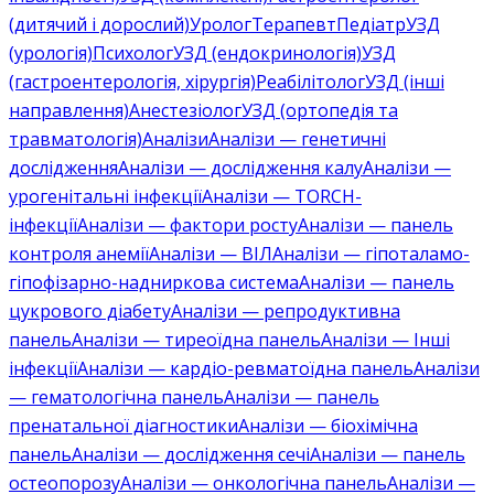
(дитячий і дорослий)
Уролог
Терапевт
Педіатр
УЗД
(урологія)
Психолог
УЗД (ендокринологія)
УЗД
(гастроентерологія, хірургія)
Реабілітолог
УЗД (інші
направлення)
Анестезіолог
УЗД (ортопедія та
травматологія)
Аналізи
Аналізи — генетичні
дослідження
Аналізи — дослідження калу
Аналізи —
урогенітальні інфекції
Аналізи — TORCH-
інфекції
Аналізи — фактори росту
Аналізи — панель
контроля анемії
Аналізи — ВІЛ
Аналізи — гіпоталамо-
гіпофізарно-надниркова система
Аналізи — панель
цукрового діабету
Аналізи — репродуктивна
панель
Аналізи — тиреоїдна панель
Аналізи — Інші
інфекції
Аналізи — кардіо-ревматоїдна панель
Аналізи
— гематологічна панель
Аналізи — панель
пренатальної діагностики
Аналізи — біохімічна
панель
Аналізи — дослідження сечі
Аналізи — панель
остеопорозу
Аналізи — онкологічна панель
Аналізи —