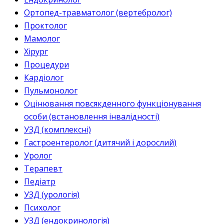
Ортопед-травматолог (вертебролог)
Проктолог
Мамолог
Хірург
Процедури
Кардіолог
Пульмонолог
Оцінювання повсякденного функціонування
особи (встановлення інвалідності)
УЗД (комплексні)
Гастроентеролог (дитячий і дорослий)
Уролог
Терапевт
Педіатр
УЗД (урологія)
Психолог
УЗД (ендокринологія)