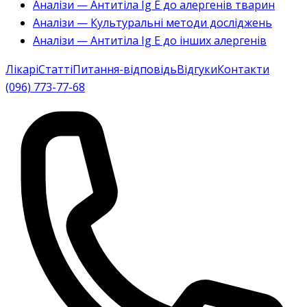
Аналізи — Антитіла Ig E до алергенів тварин
Аналізи — Культуральні методи досліджень
Аналізи — Антитіла Ig E до інших алергенів
Лікарі
Статті
Питання-відповідь
Відгуки
Контакти
(096) 773-77-68