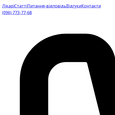
Лікарі
Статті
Питання-відповідь
Відгуки
Контакти
(096) 773-77-68