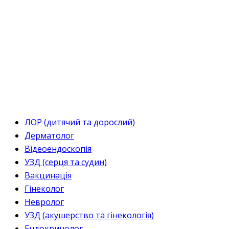
ЛОР (дитячий та дорослий)
Дерматолог
Відеоендоскопія
УЗД (серця та судин)
Вакцинація
Гінеколог
Невролог
УЗД (акушерство та гінекологія)
Ендокринолог