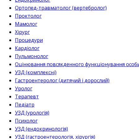
Ортопед-травматолог (вертебролог)
Проктолог
Мамолог
Хірург
Процедури
Кардіолог
Пульмонолог
Оцінювання повсякденного функціонування особи 
УЗД (комплексні)
Гастроентеролог (дитячий і дорослий)
Уролог
Терапевт
Педіатр
УЗД (урологія)
Психолог
УЗД (ендокринологія)
УЗД (гастроентерологія, хірургія)