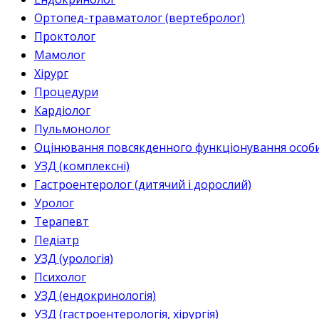
Ортопед-травматолог (вертебролог)
Проктолог
Мамолог
Хірург
Процедури
Кардіолог
Пульмонолог
Оцінювання повсякденного функціонування особи 
УЗД (комплексні)
Гастроентеролог (дитячий і дорослий)
Уролог
Терапевт
Педіатр
УЗД (урологія)
Психолог
УЗД (ендокринологія)
УЗД (гастроентерологія, хірургія)