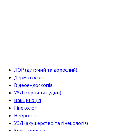
ЛОР (дитячий та дорослий)
Дерматолог
Відеоендоскопія
УЗД (серця та судин)
Вакцинація
Гінеколог
Невролог
УЗД (акушерство та гінекологія)
Ендокринолог