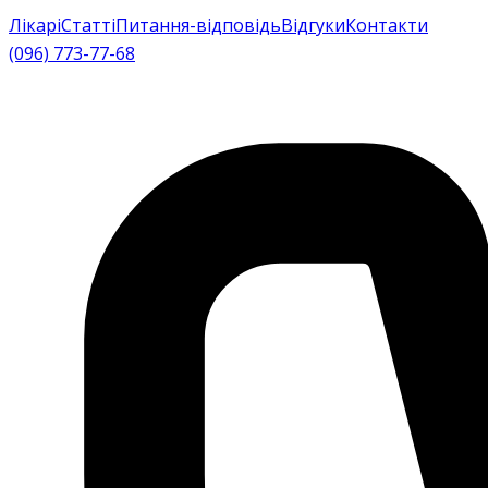
Лікарі
Статті
Питання-відповідь
Відгуки
Контакти
(096) 773-77-68