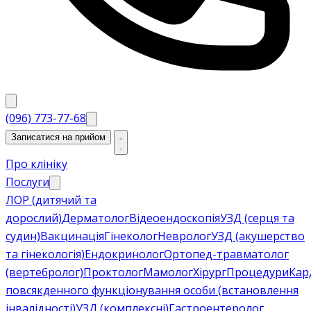
(096) 773-77-68
Записатися на прийом
Про клініку
Послуги
ЛОР (дитячий та
дорослий)
Дерматолог
Відеоендоскопія
УЗД (серця та
судин)
Вакцинація
Гінеколог
Невролог
УЗД (акушерство
та гінекологія)
Ендокринолог
Ортопед-травматолог
(вертебролог)
Проктолог
Мамолог
Хірург
Процедури
Кар
повсякденного функціонування особи (встановлення
інвалідності)
УЗД (комплексні)
Гастроентеролог