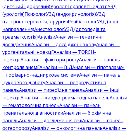
(дитячий і дорослий)
Уролог
Терапевт
Педіатр
УЗД
(урологія)
Психолог
УЗД (ендокринологія)
УЗД
(гастроентерологія, хірургія)
Реабілітолог
УЗД (інші
направлення)
Анестезіолог
УЗД (ортопедія та
травматологія)
Аналізи
Аналізи — генетичні
дослідження
Аналізи — дослідження калу
Аналізи —
урогенітальні інфекції
Аналізи — TORCH-
інфекції
Аналізи — фактори росту
Аналізи — панель
контроля анемії
Аналізи — ВІЛ
Аналізи — гіпоталамо-
гіпофізарно-надниркова система
Аналізи — панель
цукрового діабету
Аналізи — репродуктивна
панель
Аналізи — тиреоїдна панель
Аналізи — Інші
інфекції
Аналізи — кардіо-ревматоїдна панель
Аналізи
— гематологічна панель
Аналізи — панель
пренатальної діагностики
Аналізи — біохімічна
панель
Аналізи — дослідження сечі
Аналізи — панель
остеопорозу
Аналізи — онкологічна панель
Аналізи —