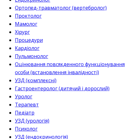
Ортопед-травматолог (вертебролог)
Проктолог
Мамолог
Хірург
Процедури
Кардіолог
Пульмонолог
Оцінювання повсякденного функціонування
особи (встановлення інвалідності)
УЗД (комплексні)
Гастроентеролог (дитячий і дорослий)
Уролог
Терапевт
Педіатр
УЗД (урологія)
Психолог
УЗД (ендокринологія)