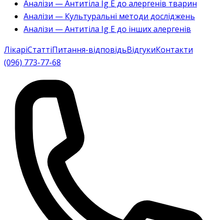
Аналізи — Антитіла Ig E до алергенів тварин
Аналізи — Культуральні методи досліджень
Аналізи — Антитіла Ig E до інших алергенів
Лікарі
Статті
Питання-відповідь
Відгуки
Контакти
(096) 773-77-68