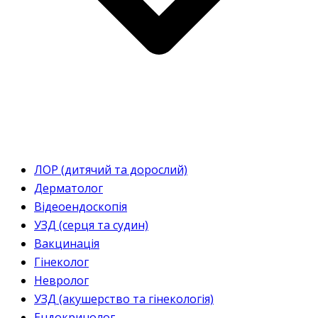
ЛОР (дитячий та дорослий)
Дерматолог
Відеоендоскопія
УЗД (серця та судин)
Вакцинація
Гінеколог
Невролог
УЗД (акушерство та гінекологія)
Ендокринолог