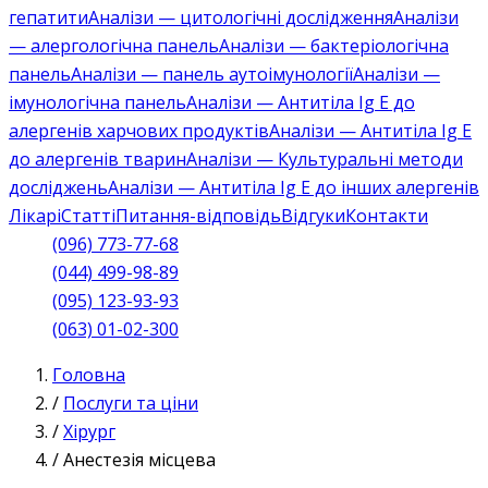
гепатити
Аналізи — цитологічні дослідження
Аналізи
— алергологічна панель
Аналізи — бактеріологічна
панель
Аналізи — панель аутоімунології
Аналізи —
імунологічна панель
Аналізи — Антитіла Ig E до
алергенів харчових продуктів
Аналізи — Антитіла Ig E
до алергенів тварин
Аналізи — Культуральні методи
досліджень
Аналізи — Антитіла Ig E до інших алергенів
Лікарі
Статті
Питання-відповідь
Відгуки
Контакти
(096) 773-77-68
(044) 499-98-89
(095) 123-93-93
(063) 01-02-300
Головна
/
Послуги та ціни
/
Хірург
/
Анестезія місцева