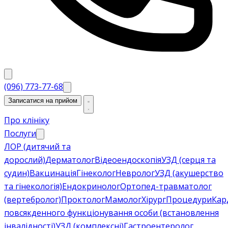
(096) 773-77-68
Записатися на прийом
Про клініку
Послуги
ЛОР (дитячий та
дорослий)
Дерматолог
Відеоендоскопія
УЗД (серця та
судин)
Вакцинація
Гінеколог
Невролог
УЗД (акушерство
та гінекологія)
Ендокринолог
Ортопед-травматолог
(вертебролог)
Проктолог
Мамолог
Хірург
Процедури
Кар
повсякденного функціонування особи (встановлення
інвалідності)
УЗД (комплексні)
Гастроентеролог