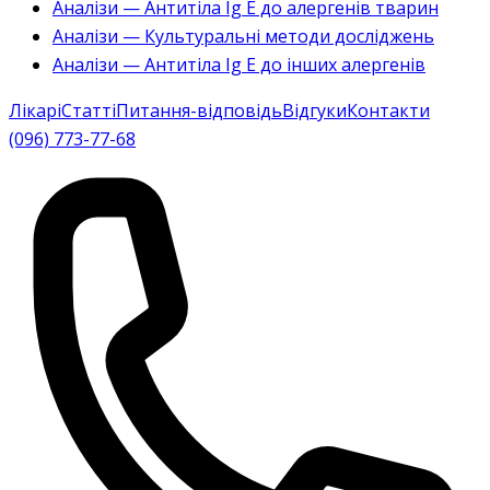
Аналізи — Антитіла Ig E до алергенів тварин
Аналізи — Культуральні методи досліджень
Аналізи — Антитіла Ig E до інших алергенів
Лікарі
Статті
Питання-відповідь
Відгуки
Контакти
(096) 773-77-68