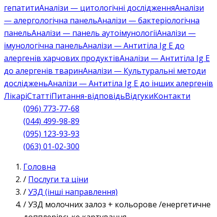
гепатити
Аналізи — цитологічні дослідження
Аналізи
— алергологічна панель
Аналізи — бактеріологічна
панель
Аналізи — панель аутоімунології
Аналізи —
імунологічна панель
Аналізи — Антитіла Ig E до
алергенів харчових продуктів
Аналізи — Антитіла Ig E
до алергенів тварин
Аналізи — Культуральні методи
досліджень
Аналізи — Антитіла Ig E до інших алергенів
Лікарі
Статті
Питання-відповідь
Відгуки
Контакти
(096) 773-77-68
(044) 499-98-89
(095) 123-93-93
(063) 01-02-300
Головна
/
Послуги та ціни
/
УЗД (інші направлення)
/
УЗД молочних залоз + кольорове /енергетичне