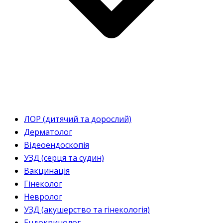
ЛОР (дитячий та дорослий)
Дерматолог
Відеоендоскопія
УЗД (серця та судин)
Вакцинація
Гінеколог
Невролог
УЗД (акушерство та гінекологія)
Ендокринолог