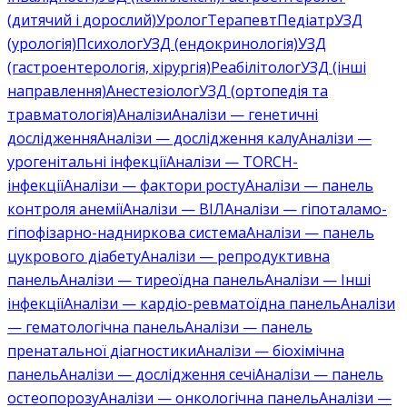
(дитячий і дорослий)
Уролог
Терапевт
Педіатр
УЗД
(урологія)
Психолог
УЗД (ендокринологія)
УЗД
(гастроентерологія, хірургія)
Реабілітолог
УЗД (інші
направлення)
Анестезіолог
УЗД (ортопедія та
травматологія)
Аналізи
Аналізи — генетичні
дослідження
Аналізи — дослідження калу
Аналізи —
урогенітальні інфекції
Аналізи — TORCH-
інфекції
Аналізи — фактори росту
Аналізи — панель
контроля анемії
Аналізи — ВІЛ
Аналізи — гіпоталамо-
гіпофізарно-надниркова система
Аналізи — панель
цукрового діабету
Аналізи — репродуктивна
панель
Аналізи — тиреоїдна панель
Аналізи — Інші
інфекції
Аналізи — кардіо-ревматоїдна панель
Аналізи
— гематологічна панель
Аналізи — панель
пренатальної діагностики
Аналізи — біохімічна
панель
Аналізи — дослідження сечі
Аналізи — панель
остеопорозу
Аналізи — онкологічна панель
Аналізи —