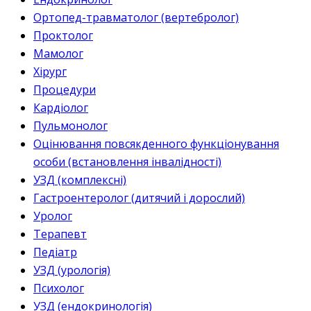
Ортопед-травматолог (вертебролог)
Проктолог
Мамолог
Хірург
Процедури
Кардіолог
Пульмонолог
Оцінювання повсякденного функціонування
особи (встановлення інвалідності)
УЗД (комплексні)
Гастроентеролог (дитячий і дорослий)
Уролог
Терапевт
Педіатр
УЗД (урологія)
Психолог
УЗД (ендокринологія)