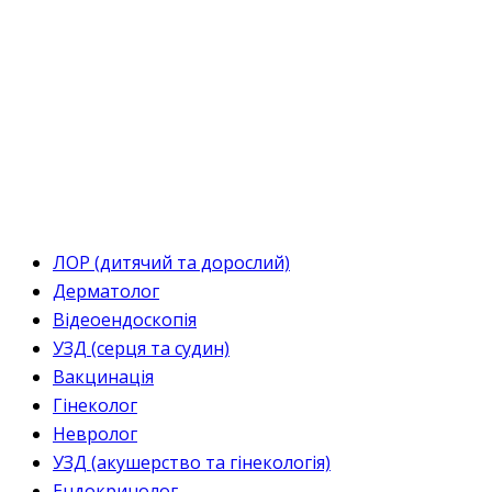
ЛОР (дитячий та дорослий)
Дерматолог
Відеоендоскопія
УЗД (серця та судин)
Вакцинація
Гінеколог
Невролог
УЗД (акушерство та гінекологія)
Ендокринолог