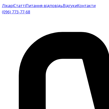
Лікарі
Статті
Питання-відповідь
Відгуки
Контакти
(096) 773-77-68