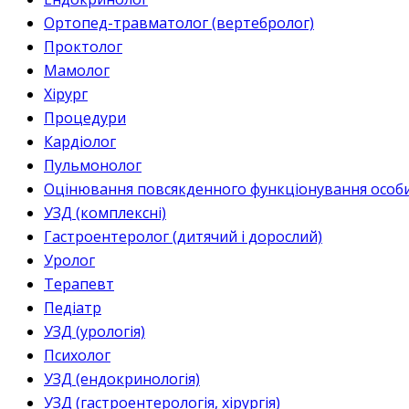
Ортопед-травматолог (вертебролог)
Проктолог
Мамолог
Хірург
Процедури
Кардіолог
Пульмонолог
Оцінювання повсякденного функціонування особи 
УЗД (комплексні)
Гастроентеролог (дитячий і дорослий)
Уролог
Терапевт
Педіатр
УЗД (урологія)
Психолог
УЗД (ендокринологія)
УЗД (гастроентерологія, хірургія)