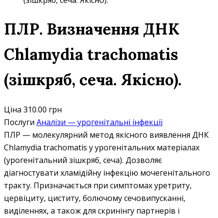
(зішкряб, сеча. Якісно).
ПЛР. Визначення ДНК
Chlamydia trachomatis
(зішкряб, сеча. Якісно).
Ціна
310.00 грн
Послуги
Аналізи — урогенітальні інфекції
ПЛР — молекулярний метод якісного виявлення ДНК
Chlamydia trachomatis у урогенітальних матеріалах
(урогенітальний зішкряб, сеча). Дозволяє
діагностувати хламідійну інфекцію мочегенітального
тракту. Призначається при симптомах уретриту,
цервіциту, циститу, болючому сечовипусканні,
виділеннях, а також для скринінгу партнерів і