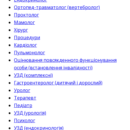
Ортопед-травматолог (вертебролог)
Проктолог
Мамолог
Хірург
Процедури
Кардіолог
Пульмонолог
Оцінювання повсякденного функціонування
особи (встановлення інвалідності)
УЗД (комплексні)
Гастроентеролог (дитячий і дорослий)
Уролог
Терапевт
Педіатр
УЗД (урологія)
Психолог
УЗД (ендокринологія)