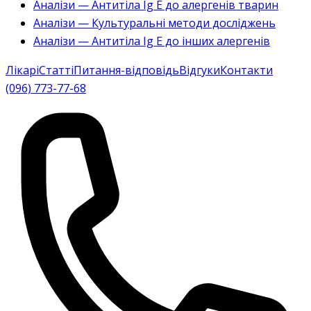
Аналізи — Антитіла Ig E до алергенів тварин
Аналізи — Культуральні методи досліджень
Аналізи — Антитіла Ig E до інших алергенів
Лікарі
Статті
Питання-відповідь
Відгуки
Контакти
(096) 773-77-68