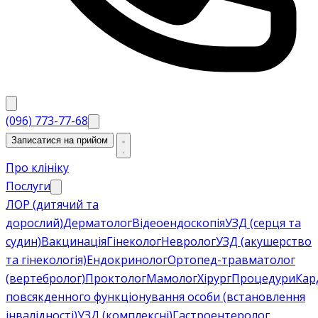
(096) 773-77-68
Записатися на прийом
Про клініку
Послуги
ЛОР (дитячий та
дорослий)
Дерматолог
Відеоендоскопія
УЗД (серця та
судин)
Вакцинація
Гінеколог
Невролог
УЗД (акушерство
та гінекологія)
Ендокринолог
Ортопед-травматолог
(вертебролог)
Проктолог
Мамолог
Хірург
Процедури
Кар
повсякденного функціонування особи (встановлення
інвалідності)
УЗД (комплексні)
Гастроентеролог