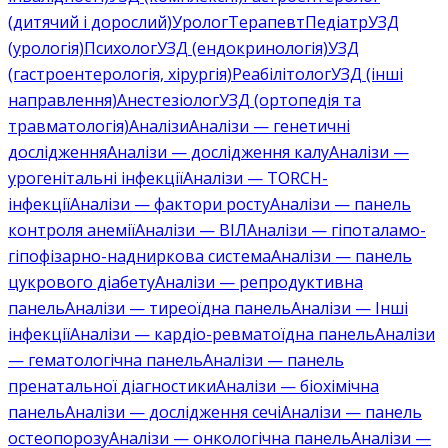
(дитячий і дорослий)
Уролог
Терапевт
Педіатр
УЗД
(урологія)
Психолог
УЗД (ендокринологія)
УЗД
(гастроентерологія, хірургія)
Реабілітолог
УЗД (інші
направлення)
Анестезіолог
УЗД (ортопедія та
травматологія)
Аналізи
Аналізи — генетичні
дослідження
Аналізи — дослідження калу
Аналізи —
урогенітальні інфекції
Аналізи — TORCH-
інфекції
Аналізи — фактори росту
Аналізи — панель
контроля анемії
Аналізи — ВІЛ
Аналізи — гіпоталамо-
гіпофізарно-надниркова система
Аналізи — панель
цукрового діабету
Аналізи — репродуктивна
панель
Аналізи — тиреоїдна панель
Аналізи — Інші
інфекції
Аналізи — кардіо-ревматоїдна панель
Аналізи
— гематологічна панель
Аналізи — панель
пренатальної діагностики
Аналізи — біохімічна
панель
Аналізи — дослідження сечі
Аналізи — панель
остеопорозу
Аналізи — онкологічна панель
Аналізи —