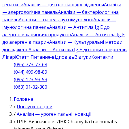
гепатити
Аналізи — цитологічні дослідження
Аналізи
— алергологічна панель
Аналізи — бактеріологічна
панель
Аналізи — панель аутоімунології
Аналізи —
імунологічна панель
Аналізи — Антитіла Ig E до
алергенів харчових продуктів
Аналізи — Антитіла Ig E
до алергенів тварин
Аналізи — Культуральні методи
досліджень
Аналізи — Антитіла Ig E до інших алергенів
Лікарі
Статті
Питання-відповідь
Відгуки
Контакти
(096) 773-77-68
(044) 499-98-89
(095) 123-93-93
(063) 01-02-300
Головна
/
Послуги та ціни
/
Аналізи — урогенітальні інфекції
/
ПЛР. Визначення ДНК Chlamydia trachomatis