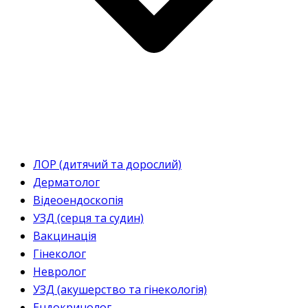
ЛОР (дитячий та дорослий)
Дерматолог
Відеоендоскопія
УЗД (серця та судин)
Вакцинація
Гінеколог
Невролог
УЗД (акушерство та гінекологія)
Ендокринолог