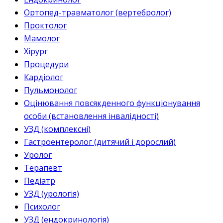
Ортопед-травматолог (вертебролог)
Проктолог
Мамолог
Хірург
Процедури
Кардіолог
Пульмонолог
Оцінювання повсякденного функціонування
особи (встановлення інвалідності)
УЗД (комплексні)
Гастроентеролог (дитячий і дорослий)
Уролог
Терапевт
Педіатр
УЗД (урологія)
Психолог
УЗД (ендокринологія)