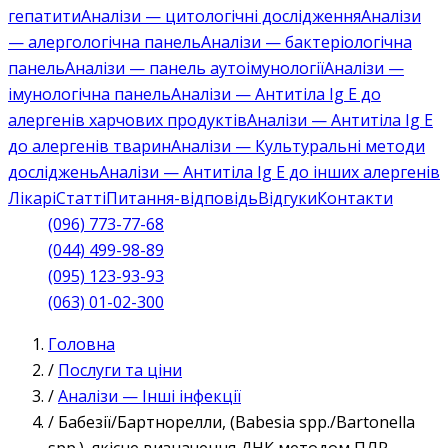
гепатити
Аналізи — цитологічні дослідження
Аналізи
— алергологічна панель
Аналізи — бактеріологічна
панель
Аналізи — панель аутоімунології
Аналізи —
імунологічна панель
Аналізи — Антитіла Ig E до
алергенів харчових продуктів
Аналізи — Антитіла Ig E
до алергенів тварин
Аналізи — Культуральні методи
досліджень
Аналізи — Антитіла Ig E до інших алергенів
Лікарі
Статті
Питання-відповідь
Відгуки
Контакти
(096) 773-77-68
(044) 499-98-89
(095) 123-93-93
(063) 01-02-300
Головна
/
Послуги та ціни
/
Аналізи — Інші інфекції
/
Бабезії/Бартнорелли, (Babesia spp./Bartonella