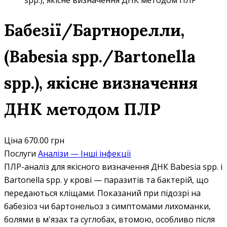
spp.), якісне визначення ДНК методом ПЛР
Бабезії/Бартнорелли,
(Babesia spp./Bartonella
spp.), якісне визначення
ДНК методом ПЛР
Ціна
670.00 грн
Послуги
Аналізи — Інші інфекції
ПЛР-аналіз для якісного визначення ДНК Babesia spp. і
Bartonella spp. у крові — паразитів та бактерій, що
передаються кліщами. Показаний при підозрі на
бабезіоз чи бартонельоз з симптомами лихоманки,
болями в м'язах та суглобах, втомою, особливо після