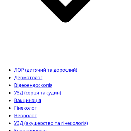
ЛОР (дитячий та дорослий)
Дерматолог
Відеоендоскопія
УЗД (серця та судин)
Вакцинація
Гінеколог
Невролог
УЗД (акушерство та гінекологія)
Ендокринолог