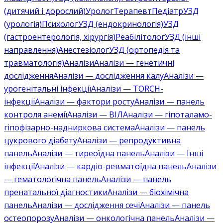
(дитячий і дорослий)
Уролог
Терапевт
Педіатр
УЗД
(урологія)
Психолог
УЗД (ендокринологія)
УЗД
(гастроентерологія, хірургія)
Реабілітолог
УЗД (інші
направлення)
Анестезіолог
УЗД (ортопедія та
травматологія)
Аналізи
Аналізи — генетичні
дослідження
Аналізи — дослідження калу
Аналізи —
урогенітальні інфекції
Аналізи — TORCH-
інфекції
Аналізи — фактори росту
Аналізи — панель
контроля анемії
Аналізи — ВІЛ
Аналізи — гіпоталамо-
гіпофізарно-надниркова система
Аналізи — панель
цукрового діабету
Аналізи — репродуктивна
панель
Аналізи — тиреоїдна панель
Аналізи — Інші
інфекції
Аналізи — кардіо-ревматоїдна панель
Аналізи
— гематологічна панель
Аналізи — панель
пренатальної діагностики
Аналізи — біохімічна
панель
Аналізи — дослідження сечі
Аналізи — панель
остеопорозу
Аналізи — онкологічна панель
Аналізи —