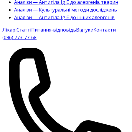
Аналізи — Антитіла Ig E до алергенів тварин
Аналізи — Культуральні методи досліджень
Аналізи — Антитіла Ig E до інших алергенів
Лікарі
Статті
Питання-відповідь
Відгуки
Контакти
(096) 773-77-68