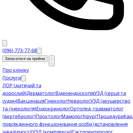
(096) 773-77-68
Записатися на прийом
Про клініку
Послуги
ЛОР (дитячий та
дорослий)
Дерматолог
Відеоендоскопія
УЗД (серця та
судин)
Вакцинація
Гінеколог
Невролог
УЗД (акушерство
та гінекологія)
Ендокринолог
Ортопед-травматолог
(вертебролог)
Проктолог
Мамолог
Хірург
Процедури
Кар
повсякденного функціонування особи (встановлення
інвалідності)
УЗД (комплексні)
Гастроентеролог