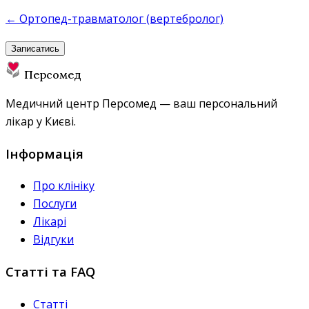
← Ортопед-травматолог (вертебролог)
Записатись
Персомед
Медичний центр Персомед — ваш персональний
лікар у Києві.
Інформація
Про клініку
Послуги
Лікарі
Відгуки
Статті та FAQ
Статті