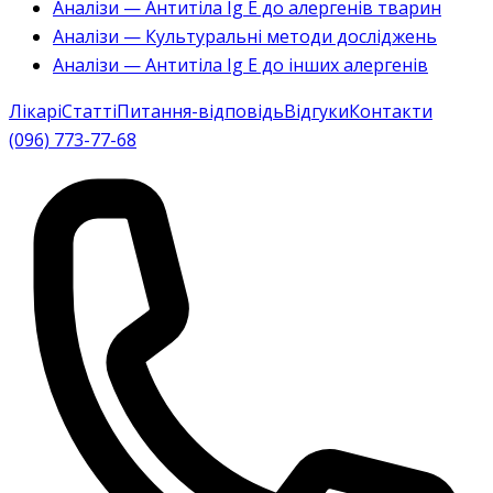
Аналізи — Антитіла Ig E до алергенів тварин
Аналізи — Культуральні методи досліджень
Аналізи — Антитіла Ig E до інших алергенів
Лікарі
Статті
Питання-відповідь
Відгуки
Контакти
(096) 773-77-68