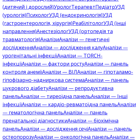
(дитячий і дорослий)
Уролог
Терапевт
Педіатр
УЗД
(урологія)
Психолог
УЗД (ендокринологія)
УЗД
(гастроентерологія, хірургія)
Реабілітолог
УЗД (інші
направлення)
Анестезіолог
УЗД (ортопедія та
травматологія)
Аналізи
Аналізи — генетичні
дослідження
Аналізи — дослідження калу
Аналізи —
урогенітальні інфекції
Аналізи — TORCH-
інфекції
Аналізи — фактори росту
Аналізи — панель
контроля анемії
Аналізи — ВІЛ
Аналізи — гіпоталамо-
гіпофізарно-надниркова система
Аналізи — панель
цукрового діабету
Аналізи — репродуктивна
панель
Аналізи — тиреоїдна панель
Аналізи — Інші
інфекції
Аналізи — кардіо-ревматоїдна панель
Аналізи
— гематологічна панель
Аналізи — панель
пренатальної діагностики
Аналізи — біохімічна
панель
Аналізи — дослідження сечі
Аналізи — панель
остеопорозу
Аналізи — онкологічна панель
Аналізи —