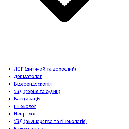
ЛОР (дитячий та дорослий)
Дерматолог
Відеоендоскопія
УЗД (серця та судин)
Вакцинація
Гінеколог
Невролог
УЗД (акушерство та гінекологія)
Ендокринолог