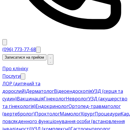
(096) 773-77-68
Записатися на прийом
Про клініку
Послуги
ЛОР (дитячий та
дорослий)
Дерматолог
Відеоендоскопія
УЗД (серця та
судин)
Вакцинація
Гінеколог
Невролог
УЗД (акушерство
та гінекологія)
Ендокринолог
Ортопед-травматолог
(вертебролог)
Проктолог
Мамолог
Хірург
Процедури
Кар
повсякденного функціонування особи (встановлення
інвалідності)
УЗД (комплексні)
Гастроентеролог