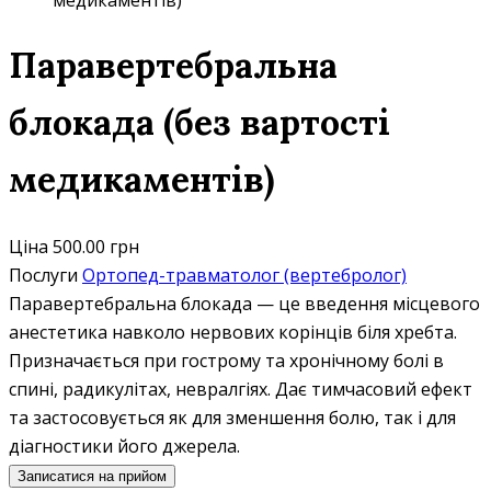
медикаментів)
Паравертебральна
блокада (без вартості
медикаментів)
Ціна
500.00 грн
Послуги
Ортопед-травматолог (вертебролог)
Паравертебральна блокада — це введення місцевого
анестетика навколо нервових корінців біля хребта.
Призначається при гострому та хронічному болі в
спині, радикулітах, невралгіях. Дає тимчасовий ефект
та застосовується як для зменшення болю, так і для
діагностики його джерела.
Записатися на прийом