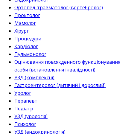
Ортопед-травматолог (вертебролог)
Проктолог
Мамолог
Хірург
Процедури
Кардіолог
Пульмонолог
Оцінювання повсякденного функціонування
особи (встановлення інвалідності)
УЗД (комплексні)
Гастроентеролог (дитячий і дорослий)
Уролог
Терапевт
Педіатр
УЗД (урологія)
Психолог
УЗД (ендокринологія)