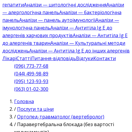
гепатити
Аналізи — цитологічні дослідження
Аналізи
— алергологічна панель
Аналізи — бактеріологічна
панель
Аналізи — панель аутоімунології
Аналізи —
імунологічна панель
Аналізи — Антитіла Ig E до
алергенів харчових продуктів
Аналізи — Антитіла Ig E
до алергенів тварин
Аналізи — Культуральні методи
досліджень
Аналізи — Антитіла Ig E до інших алергенів
Лікарі
Статті
Питання-відповідь
Відгуки
Контакти
(096) 773-77-68
(044) 499-98-89
(095) 123-93-93
(063) 01-02-300
Головна
/
Послуги та ціни
/
Ортопед-травматолог (вертебролог)
/
Паравертебральна блокада (без вартості