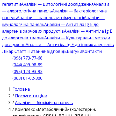
гепатити
Аналізи — цитологічні дослідження
Аналізи
— алергологічна панель
Аналізи — бактеріологічна
панель
Аналізи — панель аутоімунології
Аналізи —
імунологічна панель
Аналізи — Антитіла Ig E до
алергенів харчових продуктів
Аналізи — Антитіла Ig E
до алергенів тварин
Аналізи — Культуральні методи
досліджень
Аналізи — Антитіла Ig E до інших алергенів
Лікарі
Статті
Питання-відповідь
Відгуки
Контакти
(096) 773-77-68
(044) 499-98-89
(095) 123-93-93
(063) 01-02-300
Головна
/
Послуги та ціни
/
Аналізи — біохімічна панель
/
Комплекс «Метаболічний» (холестерин,