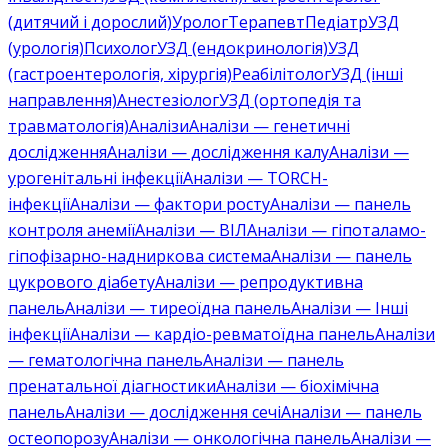
(дитячий і дорослий)
Уролог
Терапевт
Педіатр
УЗД
(урологія)
Психолог
УЗД (ендокринологія)
УЗД
(гастроентерологія, хірургія)
Реабілітолог
УЗД (інші
направлення)
Анестезіолог
УЗД (ортопедія та
травматологія)
Аналізи
Аналізи — генетичні
дослідження
Аналізи — дослідження калу
Аналізи —
урогенітальні інфекції
Аналізи — TORCH-
інфекції
Аналізи — фактори росту
Аналізи — панель
контроля анемії
Аналізи — ВІЛ
Аналізи — гіпоталамо-
гіпофізарно-надниркова система
Аналізи — панель
цукрового діабету
Аналізи — репродуктивна
панель
Аналізи — тиреоїдна панель
Аналізи — Інші
інфекції
Аналізи — кардіо-ревматоїдна панель
Аналізи
— гематологічна панель
Аналізи — панель
пренатальної діагностики
Аналізи — біохімічна
панель
Аналізи — дослідження сечі
Аналізи — панель
остеопорозу
Аналізи — онкологічна панель
Аналізи —