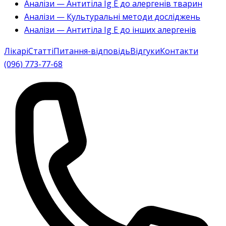
Аналізи — Антитіла Ig E до алергенів тварин
Аналізи — Культуральні методи досліджень
Аналізи — Антитіла Ig E до інших алергенів
Лікарі
Статті
Питання-відповідь
Відгуки
Контакти
(096) 773-77-68