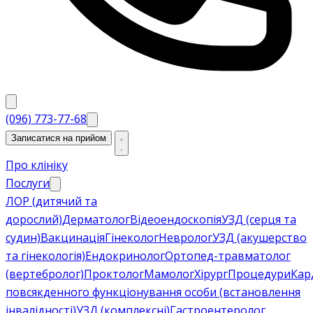
(096) 773-77-68
Записатися на прийом
Про клініку
Послуги
ЛОР (дитячий та
дорослий)
Дерматолог
Відеоендоскопія
УЗД (серця та
судин)
Вакцинація
Гінеколог
Невролог
УЗД (акушерство
та гінекологія)
Ендокринолог
Ортопед-травматолог
(вертебролог)
Проктолог
Мамолог
Хірург
Процедури
Кар
повсякденного функціонування особи (встановлення
інвалідності)
УЗД (комплексні)
Гастроентеролог