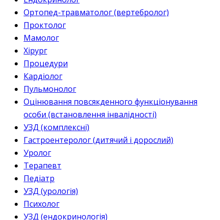
Ортопед-травматолог (вертебролог)
Проктолог
Мамолог
Хірург
Процедури
Кардіолог
Пульмонолог
Оцінювання повсякденного функціонування
особи (встановлення інвалідності)
УЗД (комплексні)
Гастроентеролог (дитячий і дорослий)
Уролог
Терапевт
Педіатр
УЗД (урологія)
Психолог
УЗД (ендокринологія)