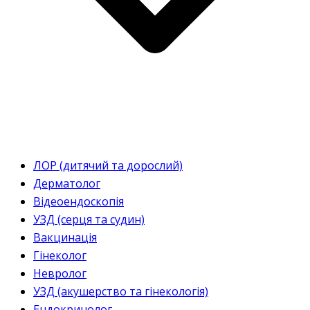
ЛОР (дитячий та дорослий)
Дерматолог
Відеоендоскопія
УЗД (серця та судин)
Вакцинація
Гінеколог
Невролог
УЗД (акушерство та гінекологія)
Ендокринолог