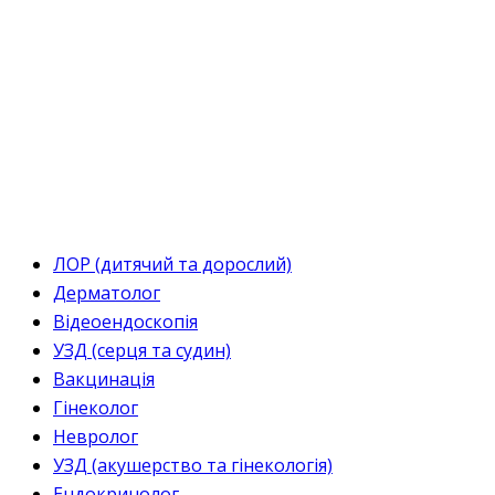
ЛОР (дитячий та дорослий)
Дерматолог
Відеоендоскопія
УЗД (серця та судин)
Вакцинація
Гінеколог
Невролог
УЗД (акушерство та гінекологія)
Ендокринолог