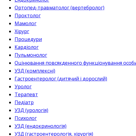
Ортопед-травматолог (вертебролог)
Проктолог
Мамолог
Хірург
Процедури
Кардіолог
Пульмонолог
Оцінювання повсякденного функціонування особи 
УЗД (комплексні)
Гастроентеролог (дитячий і дорослий)
Уролог
Терапевт
Педіатр
УЗД (урологія)
Психолог
УЗД (ендокринологія)
УЗД (гастроентерологія, хірургія)