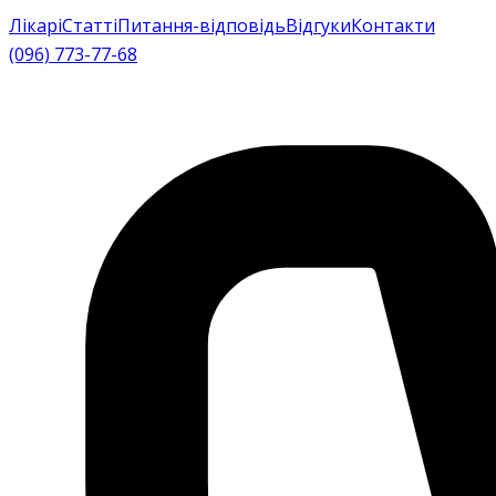
Лікарі
Статті
Питання-відповідь
Відгуки
Контакти
(096) 773-77-68