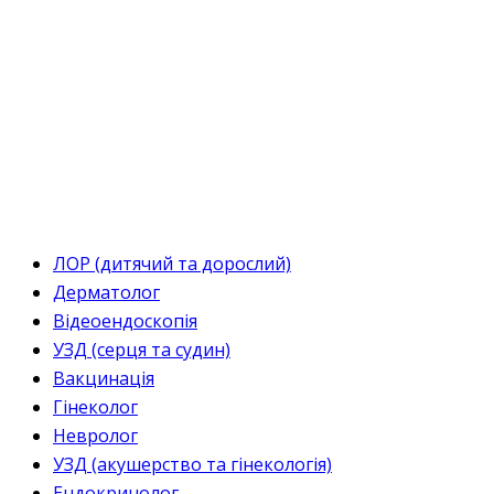
ЛОР (дитячий та дорослий)
Дерматолог
Відеоендоскопія
УЗД (серця та судин)
Вакцинація
Гінеколог
Невролог
УЗД (акушерство та гінекологія)
Ендокринолог