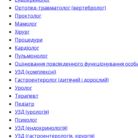
Ортопед-травматолог (вертебролог)
Проктолог
Мамолог
Хірург
Процедури
Кардіолог
Пульмонолог
Оцінювання повсякденного функціонування особи 
УЗД (комплексні)
Гастроентеролог (дитячий і дорослий)
Уролог
Терапевт
Педіатр
УЗД (урологія)
Психолог
УЗД (ендокринологія)
УЗД (гастроентерологія, хірургія)