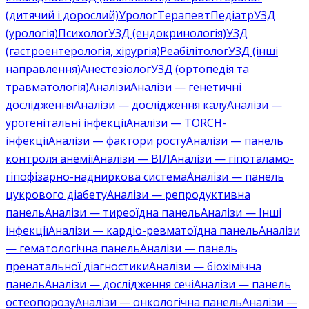
(дитячий і дорослий)
Уролог
Терапевт
Педіатр
УЗД
(урологія)
Психолог
УЗД (ендокринологія)
УЗД
(гастроентерологія, хірургія)
Реабілітолог
УЗД (інші
направлення)
Анестезіолог
УЗД (ортопедія та
травматологія)
Аналізи
Аналізи — генетичні
дослідження
Аналізи — дослідження калу
Аналізи —
урогенітальні інфекції
Аналізи — TORCH-
інфекції
Аналізи — фактори росту
Аналізи — панель
контроля анемії
Аналізи — ВІЛ
Аналізи — гіпоталамо-
гіпофізарно-надниркова система
Аналізи — панель
цукрового діабету
Аналізи — репродуктивна
панель
Аналізи — тиреоїдна панель
Аналізи — Інші
інфекції
Аналізи — кардіо-ревматоїдна панель
Аналізи
— гематологічна панель
Аналізи — панель
пренатальної діагностики
Аналізи — біохімічна
панель
Аналізи — дослідження сечі
Аналізи — панель
остеопорозу
Аналізи — онкологічна панель
Аналізи —