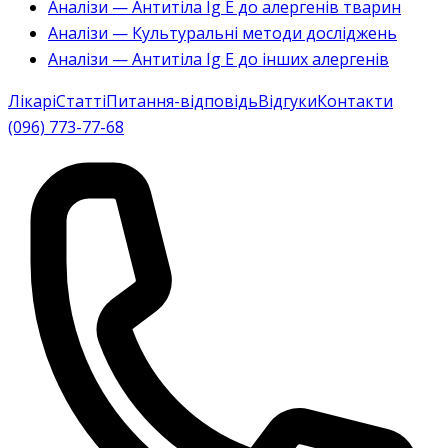
Аналізи — Антитіла Ig E до алергенів тварин
Аналізи — Культуральні методи досліджень
Аналізи — Антитіла Ig E до інших алергенів
Лікарі
Статті
Питання-відповідь
Відгуки
Контакти
(096) 773-77-68