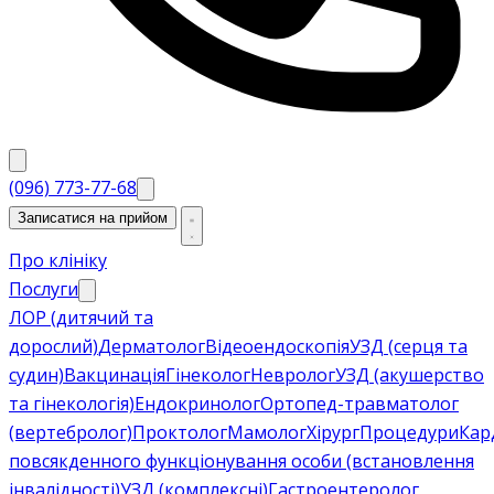
(096) 773-77-68
Записатися на прийом
Про клініку
Послуги
ЛОР (дитячий та
дорослий)
Дерматолог
Відеоендоскопія
УЗД (серця та
судин)
Вакцинація
Гінеколог
Невролог
УЗД (акушерство
та гінекологія)
Ендокринолог
Ортопед-травматолог
(вертебролог)
Проктолог
Мамолог
Хірург
Процедури
Кар
повсякденного функціонування особи (встановлення
інвалідності)
УЗД (комплексні)
Гастроентеролог