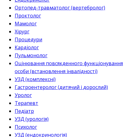
Ортопед-травматолог (вертебролог)
Проктолог
Мамолог
Хірург
Процедури
Кардіолог
Пульмонолог
Оцінювання повсякденного функціонування
особи (встановлення інвалідності)
УЗД (комплексні)
Гастроентеролог (дитячий і дорослий)
Уролог
Терапевт
Педіатр
УЗД (урологія)
Психолог
УЗД (ендокринологія)