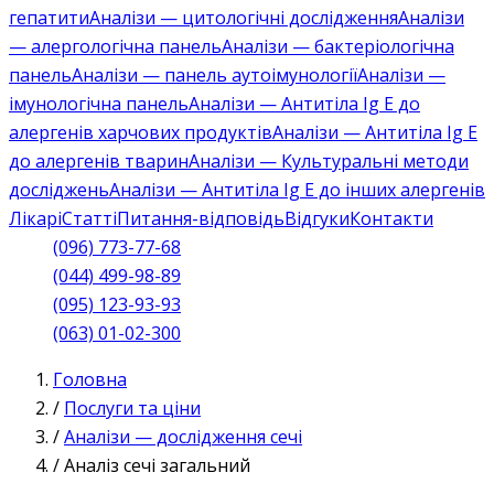
гепатити
Аналізи — цитологічні дослідження
Аналізи
— алергологічна панель
Аналізи — бактеріологічна
панель
Аналізи — панель аутоімунології
Аналізи —
імунологічна панель
Аналізи — Антитіла Ig E до
алергенів харчових продуктів
Аналізи — Антитіла Ig E
до алергенів тварин
Аналізи — Культуральні методи
досліджень
Аналізи — Антитіла Ig E до інших алергенів
Лікарі
Статті
Питання-відповідь
Відгуки
Контакти
(096) 773-77-68
(044) 499-98-89
(095) 123-93-93
(063) 01-02-300
Головна
/
Послуги та ціни
/
Аналізи — дослідження сечі
/
Аналіз сечі загальний