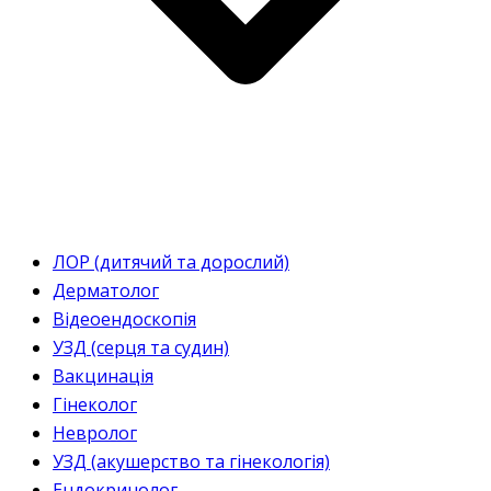
ЛОР (дитячий та дорослий)
Дерматолог
Відеоендоскопія
УЗД (серця та судин)
Вакцинація
Гінеколог
Невролог
УЗД (акушерство та гінекологія)
Ендокринолог