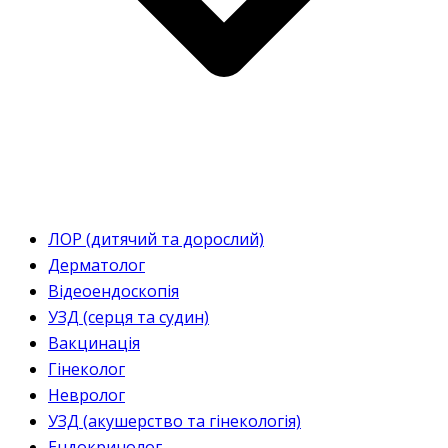
ЛОР (дитячий та дорослий)
Дерматолог
Відеоендоскопія
УЗД (серця та судин)
Вакцинація
Гінеколог
Невролог
УЗД (акушерство та гінекологія)
Ендокринолог