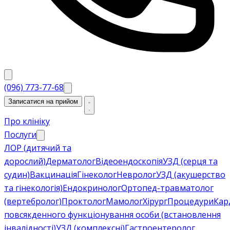
(096) 773-77-68
Записатися на прийом
Про клініку
Послуги
ЛОР (дитячий та
дорослий)
Дерматолог
Відеоендоскопія
УЗД (серця та
судин)
Вакцинація
Гінеколог
Невролог
УЗД (акушерство
та гінекологія)
Ендокринолог
Ортопед-травматолог
(вертебролог)
Проктолог
Мамолог
Хірург
Процедури
Кар
повсякденного функціонування особи (встановлення
інвалідності)
УЗД (комплексні)
Гастроентеролог