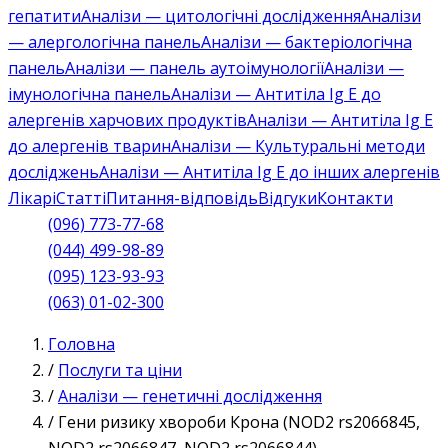
гепатити
Аналізи — цитологічні дослідження
Аналізи
— алергологічна панель
Аналізи — бактеріологічна
панель
Аналізи — панель аутоімунології
Аналізи —
імунологічна панель
Аналізи — Антитіла Ig E до
алергенів харчових продуктів
Аналізи — Антитіла Ig E
до алергенів тварин
Аналізи — Культуральні методи
досліджень
Аналізи — Антитіла Ig E до інших алергенів
Лікарі
Статті
Питання-відповідь
Відгуки
Контакти
(096) 773-77-68
(044) 499-98-89
(095) 123-93-93
(063) 01-02-300
Головна
/
Послуги та ціни
/
Аналізи — генетичні дослідження
/
Гени ризику хвороби Крона (NOD2 rs2066845,