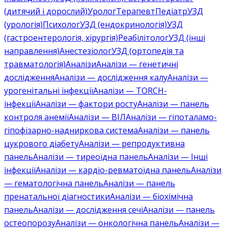
(дитячий і дорослий)
Уролог
Терапевт
Педіатр
УЗД
(урологія)
Психолог
УЗД (ендокринологія)
УЗД
(гастроентерологія, хірургія)
Реабілітолог
УЗД (інші
направлення)
Анестезіолог
УЗД (ортопедія та
травматологія)
Аналізи
Аналізи — генетичні
дослідження
Аналізи — дослідження калу
Аналізи —
урогенітальні інфекції
Аналізи — TORCH-
інфекції
Аналізи — фактори росту
Аналізи — панель
контроля анемії
Аналізи — ВІЛ
Аналізи — гіпоталамо-
гіпофізарно-надниркова система
Аналізи — панель
цукрового діабету
Аналізи — репродуктивна
панель
Аналізи — тиреоїдна панель
Аналізи — Інші
інфекції
Аналізи — кардіо-ревматоїдна панель
Аналізи
— гематологічна панель
Аналізи — панель
пренатальної діагностики
Аналізи — біохімічна
панель
Аналізи — дослідження сечі
Аналізи — панель
остеопорозу
Аналізи — онкологічна панель
Аналізи —