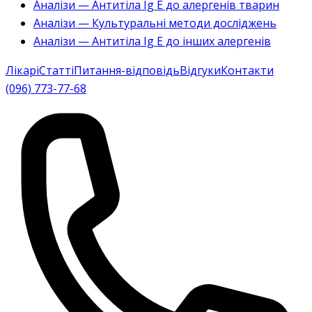
Аналізи — Антитіла Ig E до алергенів тварин
Аналізи — Культуральні методи досліджень
Аналізи — Антитіла Ig E до інших алергенів
Лікарі
Статті
Питання-відповідь
Відгуки
Контакти
(096) 773-77-68