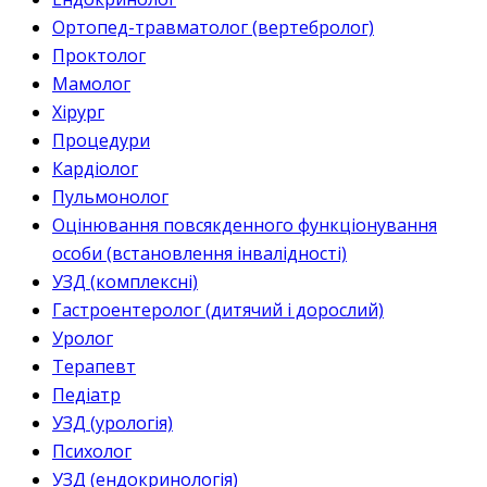
Ортопед-травматолог (вертебролог)
Проктолог
Мамолог
Хірург
Процедури
Кардіолог
Пульмонолог
Оцінювання повсякденного функціонування
особи (встановлення інвалідності)
УЗД (комплексні)
Гастроентеролог (дитячий і дорослий)
Уролог
Терапевт
Педіатр
УЗД (урологія)
Психолог
УЗД (ендокринологія)