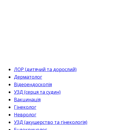
ЛОР (дитячий та дорослий)
Дерматолог
Відеоендоскопія
УЗД (серця та судин)
Вакцинація
Гінеколог
Невролог
УЗД (акушерство та гінекологія)
Ендокринолог