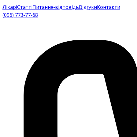
Лікарі
Статті
Питання-відповідь
Відгуки
Контакти
(096) 773-77-68