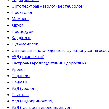
Ортопед-травматолог (вертебролог)
Проктолог
Мамолог
Хірург
Процедури
Кардіолог
Пульмонолог
Оцінювання повсякденного функціонування особи 
УЗД (комплексні)
Гастроентеролог (дитячий і дорослий)
Уролог
Терапевт
Педіатр
УЗД (урологія)
Психолог
УЗД (ендокринологія)
УЗД (гастроентерологія, хірургія)